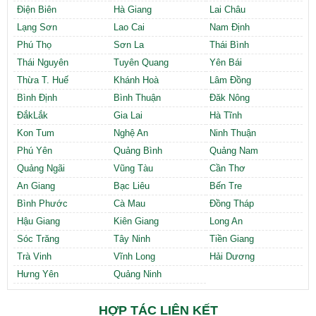
Điện Biên
Hà Giang
Lai Châu
Lạng Sơn
Lao Cai
Nam Định
Phú Thọ
Sơn La
Thái Bình
Thái Nguyên
Tuyên Quang
Yên Bái
Thừa T. Huế
Khánh Hoà
Lâm Đồng
Bình Định
Bình Thuận
Đăk Nông
ĐắkLắk
Gia Lai
Hà Tĩnh
Kon Tum
Nghệ An
Ninh Thuận
Phú Yên
Quảng Bình
Quảng Nam
Quảng Ngãi
Vũng Tàu
Cần Thơ
An Giang
Bạc Liêu
Bến Tre
Bình Phước
Cà Mau
Đồng Tháp
Hậu Giang
Kiên Giang
Long An
Sóc Trăng
Tây Ninh
Tiền Giang
Trà Vinh
Vĩnh Long
Hải Dương
Hưng Yên
Quảng Ninh
HỢP TÁC LIÊN KẾT