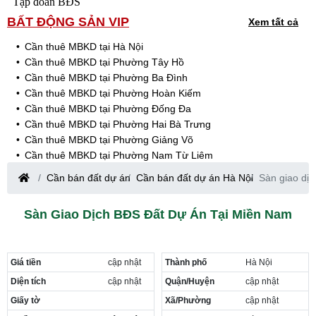
Tập đoàn BĐS
BẤT ĐỘNG SẢN VIP
Xem tất cả
Cần thuê MBKD tại Hà Nội
Cần thuê MBKD tại Phường Tây Hồ
Cần thuê MBKD tại Phường Ba Đình
Cần thuê MBKD tại Phường Hoàn Kiếm
Cần thuê MBKD tại Phường Đống Đa
Cần thuê MBKD tại Phường Hai Bà Trưng
Cần thuê MBKD tại Phường Giảng Võ
Cần thuê MBKD tại Phường Nam Từ Liêm
Cần thuê MBKD tại Phường Cầu Giấy
Cần bán đất dự án
Cần bán đất dự án Hà Nội
Sàn giao dị
Cần thuê MBKD tại Phường Thanh Xuân
Cần thuê MBKD tại Phường Long Biên
Sàn Giao Dịch BĐS Đất Dự Án Tại Miền Nam
Cần thuê MBKD tại Phường Hà Đông
Cần thuê MBKD tại Phường Hoàng Mai
Cần thuê MBKD tại Phường Ô Chợ Dừa
Giá tiền
cập nhật
Thành phố
Hà Nội
Cần thuê MBKD tại Phường Yên Hòa
Cần thuê MBKD tại Phường Nghĩa Độ
Diện tích
cập nhật
Quận/Huyện
cập nhật
Cần thuê MBKD tại Phường Phương Liệt
Giấy tờ
Xã/Phường
cập nhật
Cần thuê MBKD tại Phường Khương Đình