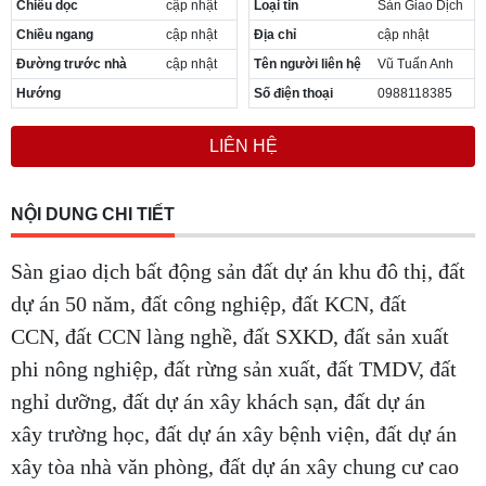
Chiều dọc
cập nhật
Loại tin
Sàn Giao Dịch
Cần thuê MBKD tại Phường Yên Sở
Chiều ngang
cập nhật
Địa chỉ
cập nhật
Cần thuê MBKD tại Phường Hoàng Liệt
Cần thuê MBKD tại Phường Định Công
Đường trước nhà
cập nhật
Tên người liên hệ
Vũ Tuấn Anh
Cần thuê MBKD tại Phường Tương Mai
Hướng
Số điện thoại
0988118385
Cần thuê MBKD tại Phường Vĩnh Hưng
Cần thuê MBKD tại Phường Lĩnh Nam
LIÊN HỆ
Cần thuê MBKD tại Phường Hồng Hà
Cần thuê MBKD tại Phường Láng
Cần thuê MBKD tại Phường Văn Miếu
NỘI DUNG CHI TIẾT
Cần thuê MBKD tại Phường Kim Liên
Cần thuê MBKD tại Phường Bạch Mai
Sàn giao dịch bất động sản đất dự án khu đô thị, đất
Cần thuê MBKD tại Phường Vĩnh Tuy
dự án 50 năm, đất công nghiệp, đất KCN, đất
CCN, đất CCN làng nghề, đất SXKD, đất sản xuất
phi nông nghiệp, đất rừng sản xuất, đất TMDV, đất
nghỉ dưỡng, đất dự án xây khách sạn, đất dự án
xây trường học, đất dự án xây bệnh viện, đất dự án
xây tòa nhà văn phòng, đất dự án xây chung cư cao