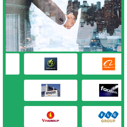
M&A CẦN MUA tại Bạc Liêu
M&A CẦN MUA tại Bến Tre
M&A CẦN MUA tại Bình Phước
M&A CẦN MUA tại Cà Mau
M&A CẦN MUA tại Đồng Tháp
M&A CẦN MUA tại Hậu Giang
M&A CẦN MUA tại Kiên Giang
M&A CẦN MUA tại Long An
M&A CẦN MUA tại Sóc Trăng
M&A CẦN MUA tại Tây Ninh
M&A CẦN MUA tại Tiền Giang
M&A CẦN MUA tại Trà Vinh
M&A CẦN MUA tại Vĩnh Long
M&A CẦN MUA tại Hải Dương
M&A CẦN MUA tại Hưng Yên
M&A CẦN MUA tại Quảng Ninh