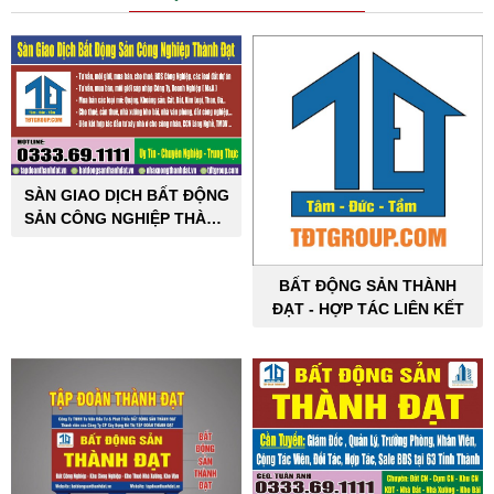
SÀN GIAO DỊCH BẤT ĐỘNG
SẢN CÔNG NGHIỆP THÀNH
ĐẠT
BẤT ĐỘNG SẢN THÀNH
ĐẠT - HỢP TÁC LIÊN KẾT