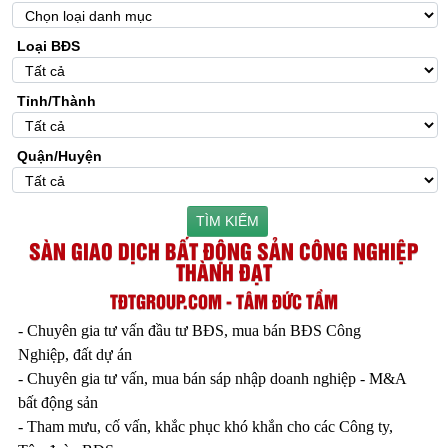
Loại BĐS
Tỉnh/Thành
Quận/Huyện
TÌM KIẾM
SÀN GIAO DỊCH BẤT ĐỘNG SẢN CÔNG NGHIỆP
THÀNH ĐẠT
TĐTGROUP.COM - TÂM ĐỨC TẦM
- Chuyên gia tư vấn đầu tư BĐS, mua bán BĐS Công
Nghiệp, đất dự án
- Chuyên gia tư vấn, mua bán sáp nhập doanh nghiệp - M&A
bất động sản
- Tham mưu, cố vấn, khắc phục khó khắn cho các Công ty,