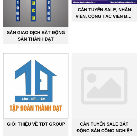
CẦN TUYỂN SALE, NHÂN
VIÊN, CỘNG TÁC VIÊN BẤT
ĐỘNG SẢN CÔNG NGHIỆP
SÀN GIAO DỊCH BẤT ĐỘNG
SẢN THÀNH ĐẠT
GIỚI THIỆU VỀ TĐT GROUP
CẦN TUYỂN SALE BẤT
ĐỘNG SẢN CÔNG NGHIỆP