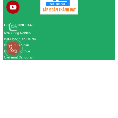
BĐS THÀNH ĐẠT
Khu Công Nghiệp
Bất Động Sản Hà Nội
BĐSCN cần bán
BĐSCN cho thuê
Cần mua đất dự án
Cần bán đất dự án
M&A cần mua
M&A cần bán
WEBSITE
tđtgroup.com
tapdoanthanhdat.vn
batdongsanthanhdat.vn
https://nhaxuongthanhdat.vn/