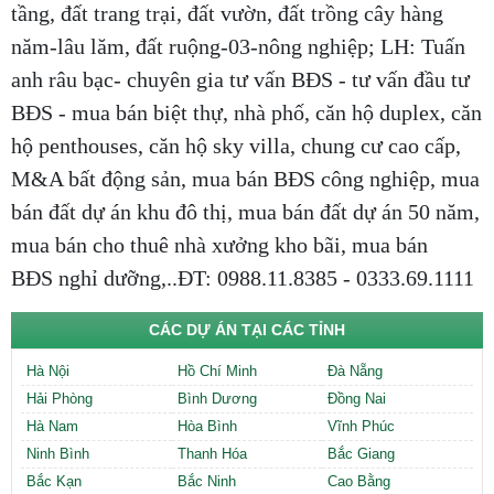
tầng, đất trang trại, đất vườn, đất trồng cây hàng
năm-lâu lăm, đất ruộng-03-nông nghiệp; LH: Tuấn
anh râu bạc- chuyên gia tư vấn BĐS - tư vấn đầu tư
BĐS - mua bán biệt thự, nhà phố, căn hộ duplex, căn
hộ penthouses, căn hộ sky villa, chung cư cao cấp,
M&A bất động sản, mua bán BĐS công nghiệp, mua
bán đất dự án khu đô thị, mua bán đất dự án 50 năm,
mua bán cho thuê nhà xưởng kho bãi, mua bán
BĐS nghỉ dưỡng,..ĐT: 0988.11.8385 - 0333.69.1111
CÁC DỰ ÁN TẠI CÁC TỈNH
Hà Nội
Hồ Chí Minh
Đà Nẵng
Hải Phòng
Bình Dương
Đồng Nai
Hà Nam
Hòa Bình
Vĩnh Phúc
Ninh Bình
Thanh Hóa
Bắc Giang
Bắc Kạn
Bắc Ninh
Cao Bằng