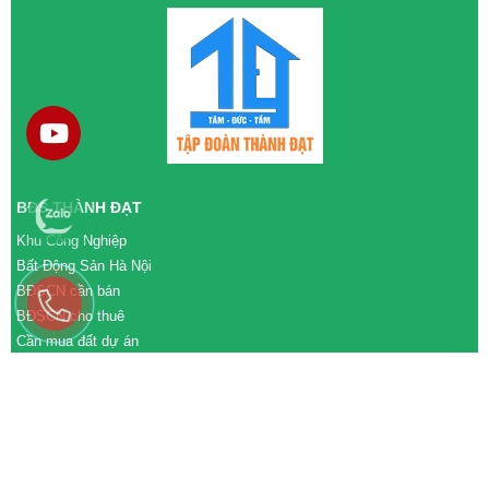
BĐS THÀNH ĐẠT
Khu Công Nghiệp
Bất Động Sản Hà Nội
BĐSCN cần bán
BĐSCN cho thuê
Cần mua đất dự án
Cần bán đất dự án
M&A cần mua
M&A cần bán
WEBSITE