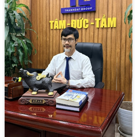
Cần thuê MBKD tại Phường Yên Sở
Cần thuê MBKD tại Phường Hoàng Liệt
Cần thuê MBKD tại Phường Định Công
Cần thuê MBKD tại Phường Tương Mai
Cần thuê MBKD tại Phường Vĩnh Hưng
Cần thuê MBKD tại Phường Lĩnh Nam
Cần thuê MBKD tại Phường Hồng Hà
Cần thuê MBKD tại Phường Láng
Cần thuê MBKD tại Phường Văn Miếu
Cần thuê MBKD tại Phường Kim Liên
Cần thuê MBKD tại Phường Bạch Mai
Cần thuê MBKD tại Phường Vĩnh Tuy