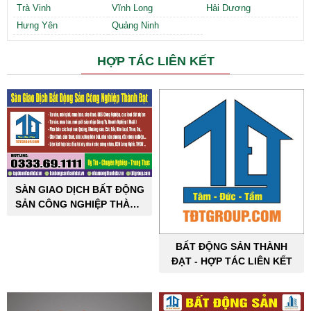
Trà Vinh
Vĩnh Long
Hải Dương
Hưng Yên
Quảng Ninh
HỢP TÁC LIÊN KẾT
SÀN GIAO DỊCH BẤT ĐỘNG
SẢN CÔNG NGHIỆP THÀNH
ĐẠT
BẤT ĐỘNG SẢN THÀNH
ĐẠT - HỢP TÁC LIÊN KẾT