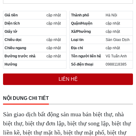
Giá tiền
cập nhật
Thành phố
Hà Nội
Diện tích
cập nhật
Quận/Huyện
cập nhật
Giấy tờ
Xã/Phường
cập nhật
Chiều dọc
cập nhật
Loại tin
Sàn Giao Dịch
Chiều ngang
cập nhật
Địa chỉ
cập nhật
Đường trước nhà
cập nhật
Tên người liên hệ
Vũ Tuấn Anh
Hướng
Số điện thoại
0988118385
LIÊN HỆ
NỘI DUNG CHI TIẾT
Sàn giao dịch bất động sản mua bán biệt thự, nhà
biệt thự, biệt thự đơn lập, biệt thự song lập, biệt thự
liền kề, biệt thự mặt hồ, biệt thự mặt phố, biệt thự