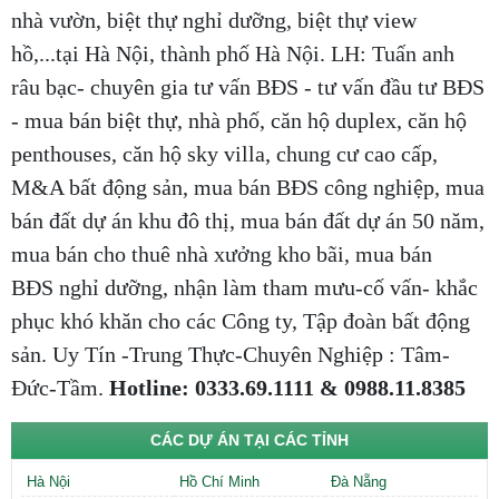
nhà vườn, biệt thự nghỉ dưỡng, biệt thự view
hồ,...tại Hà Nội, thành phố Hà Nội. LH: Tuấn anh
râu bạc- chuyên gia tư vấn BĐS - tư vấn đầu tư BĐS
- mua bán biệt thự, nhà phố, căn hộ duplex, căn hộ
penthouses, căn hộ sky villa, chung cư cao cấp,
M&A bất động sản, mua bán BĐS công nghiệp, mua
bán đất dự án khu đô thị, mua bán đất dự án 50 năm,
mua bán cho thuê nhà xưởng kho bãi, mua bán
BĐS nghỉ dưỡng, nhận làm tham mưu-cố vấn- khắc
phục khó khăn cho các Công ty, Tập đoàn bất động
sản. Uy Tín -Trung Thực-Chuyên Nghiệp : Tâm-
Đức-Tầm.
Hotline: 0333.69.1111 & 0988.11.8385
CÁC DỰ ÁN TẠI CÁC TỈNH
Hà Nội
Hồ Chí Minh
Đà Nẵng