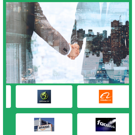
Hà Nội
M&A CẦN MUA tại Quảng Ngãi
M&A CẦN MUA tại Vũng Tàu
M&A CẦN MUA tại Cần Thơ
M&A CẦN MUA tại An Giang
M&A CẦN MUA tại Bạc Liêu
M&A CẦN MUA tại Bến Tre
M&A CẦN MUA tại Bình Phước
M&A CẦN MUA tại Cà Mau
M&A CẦN MUA tại Đồng Tháp
M&A CẦN MUA tại Hậu Giang
M&A CẦN MUA tại Kiên Giang
M&A CẦN MUA tại Long An
M&A CẦN MUA tại Sóc Trăng
M&A CẦN MUA tại Tây Ninh
M&A CẦN MUA tại Tiền Giang
M&A CẦN MUA tại Trà Vinh
M&A CẦN MUA tại Vĩnh Long
M&A CẦN MUA tại Hải Dương
M&A CẦN MUA tại Hưng Yên
M&A CẦN MUA tại Quảng Ninh