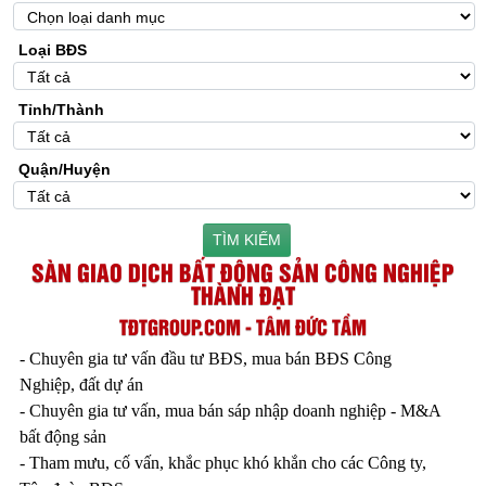
Loại BĐS
Tỉnh/Thành
Quận/Huyện
TÌM KIẾM
SÀN GIAO DỊCH BẤT ĐỘNG SẢN CÔNG NGHIỆP
THÀNH ĐẠT
TĐTGROUP.COM - TÂM ĐỨC TẦM
- Chuyên gia tư vấn đầu tư BĐS, mua bán BĐS Công
Nghiệp, đất dự án
- Chuyên gia tư vấn, mua bán sáp nhập doanh nghiệp - M&A
bất động sản
- Tham mưu, cố vấn, khắc phục khó khắn cho các Công ty,