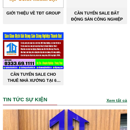
GIỚI THIỆU VỀ TĐT GROUP
CẦN TUYỂN SALE BẤT
ĐỘNG SẢN CÔNG NGHIỆP
CẦN TUYỂN SALE CHO
THUÊ NHÀ XƯỞNG TẠI 63
TỈNH THÀNH PHỐ
TIN TỨC SỰ KIỆN
Xem tất cả