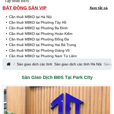
Tập đoàn BĐS
BẤT ĐỘNG SẢN VIP
Xem tất cả
Cần thuê MBKD tại Hà Nội
Cần thuê MBKD tại Phường Tây Hồ
Cần thuê MBKD tại Phường Ba Đình
Cần thuê MBKD tại Phường Hoàn Kiếm
Cần thuê MBKD tại Phường Đống Đa
Cần thuê MBKD tại Phường Hai Bà Trưng
Cần thuê MBKD tại Phường Giảng Võ
Cần thuê MBKD tại Phường Nam Từ Liêm
Cần thuê MBKD tại Phường Cầu Giấy
Sàn giao dịch các tỉnh
Sàn giao dịch các tỉnh Hà Nội
Sàn gi
Cần thuê MBKD tại Phường Thanh Xuân
Cần thuê MBKD tại Phường Long Biên
Sàn Giao Dịch BĐS Tại Park City
Cần thuê MBKD tại Phường Hà Đông
Cần thuê MBKD tại Phường Hoàng Mai
Cần thuê MBKD tại Phường Ô Chợ Dừa
Cần thuê MBKD tại Phường Yên Hòa
Cần thuê MBKD tại Phường Nghĩa Độ
Cần thuê MBKD tại Phường Phương Liệt
Cần thuê MBKD tại Phường Khương Đình