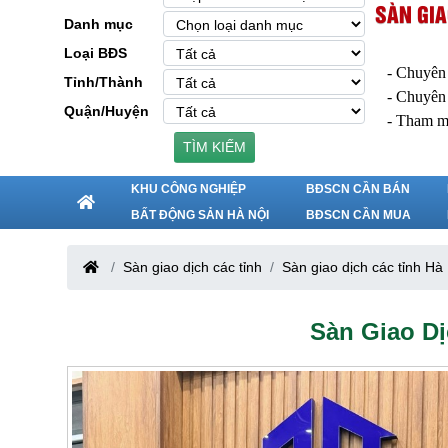
SÀN GIA
Danh mục
Loại BĐS
- Chuyên
Tỉnh/Thành
- Chuyên
Quận/Huyện
- Tham m
TÌM KIẾM
KHU CÔNG NGHIỆP
BĐSCN CẦN BÁN
BẤT ĐỘNG SẢN HÀ NỘI
BĐSCN CẦN MUA
Sàn giao dịch các tỉnh
Sàn giao dịch các tỉnh Hà
Sàn Giao Dị