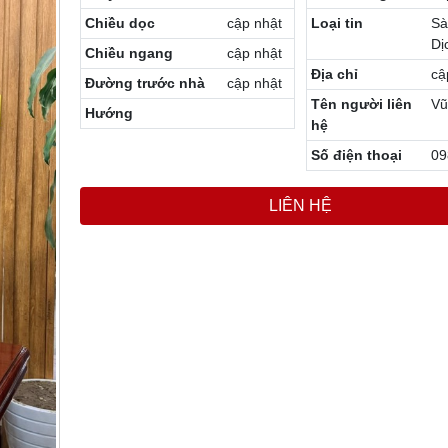
Chiều dọc
cập nhật
Loại tin
Sà
Dị
Chiều ngang
cập nhật
Địa chỉ
cậ
Đường trước nhà
cập nhật
Tên người liên
Vũ
Hướng
hệ
Số điện thoại
09
LIÊN HỆ