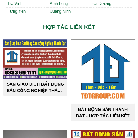
Trà Vinh
Vĩnh Long
Hải Dương
Hưng Yên
Quảng Ninh
HỢP TÁC LIÊN KẾT
SÀN GIAO DỊCH BẤT ĐỘNG
SẢN CÔNG NGHIỆP THÀNH
ĐẠT
BẤT ĐỘNG SẢN THÀNH
ĐẠT - HỢP TÁC LIÊN KẾT