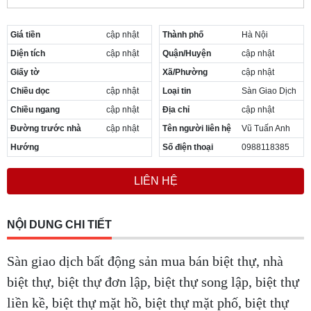
Giá tiền
cập nhật
Thành phố
Hà Nội
Diện tích
cập nhật
Quận/Huyện
cập nhật
Giấy tờ
Xã/Phường
cập nhật
Chiều dọc
cập nhật
Loại tin
Sàn Giao Dịch
Chiều ngang
cập nhật
Địa chỉ
cập nhật
Đường trước nhà
cập nhật
Tên người liên hệ
Vũ Tuấn Anh
Hướng
Số điện thoại
0988118385
LIÊN HỆ
NỘI DUNG CHI TIẾT
Sàn giao dịch bất động sản mua bán biệt thự, nhà
biệt thự, biệt thự đơn lập, biệt thự song lập, biệt thự
liền kề, biệt thự mặt hồ, biệt thự mặt phố, biệt thự