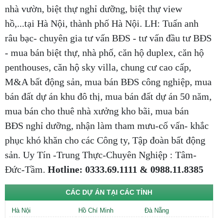
nhà vườn, biệt thự nghỉ dưỡng, biệt thự view
hồ,...tại Hà Nội, thành phố Hà Nội. LH: Tuấn anh
râu bạc- chuyên gia tư vấn BĐS - tư vấn đầu tư BĐS
- mua bán biệt thự, nhà phố, căn hộ duplex, căn hộ
penthouses, căn hộ sky villa, chung cư cao cấp,
M&A bất động sản, mua bán BĐS công nghiệp, mua
bán đất dự án khu đô thị, mua bán đất dự án 50 năm,
mua bán cho thuê nhà xưởng kho bãi, mua bán
BĐS nghỉ dưỡng, nhận làm tham mưu-cố vấn- khắc
phục khó khăn cho các Công ty, Tập đoàn bất động
sản. Uy Tín -Trung Thực-Chuyên Nghiệp : Tâm-
Đức-Tầm.
Hotline: 0333.69.1111 & 0988.11.8385
CÁC DỰ ÁN TẠI CÁC TỈNH
Hà Nội
Hồ Chí Minh
Đà Nẵng