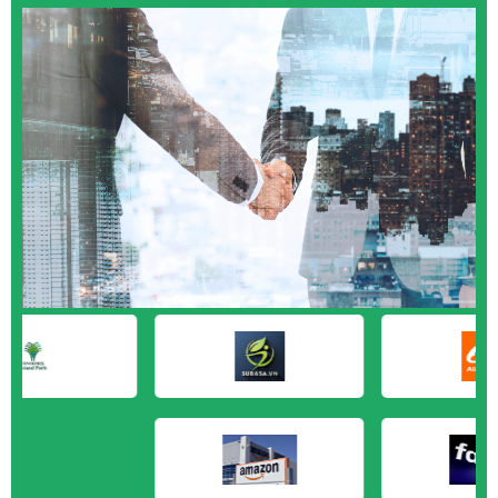
Hà Nội
M&A CẦN MUA tại Quảng Ngãi
M&A CẦN MUA tại Vũng Tàu
M&A CẦN MUA tại Cần Thơ
M&A CẦN MUA tại An Giang
M&A CẦN MUA tại Bạc Liêu
M&A CẦN MUA tại Bến Tre
M&A CẦN MUA tại Bình Phước
M&A CẦN MUA tại Cà Mau
M&A CẦN MUA tại Đồng Tháp
M&A CẦN MUA tại Hậu Giang
M&A CẦN MUA tại Kiên Giang
M&A CẦN MUA tại Long An
M&A CẦN MUA tại Sóc Trăng
M&A CẦN MUA tại Tây Ninh
M&A CẦN MUA tại Tiền Giang
M&A CẦN MUA tại Trà Vinh
M&A CẦN MUA tại Vĩnh Long
M&A CẦN MUA tại Hải Dương
M&A CẦN MUA tại Hưng Yên
M&A CẦN MUA tại Quảng Ninh