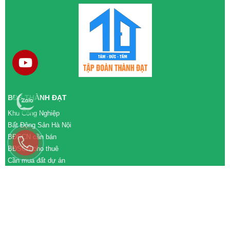
BĐS THÀNH ĐẠT
Khu Công Nghiệp
Bất Động Sản Hà Nội
BĐSCN cần bán
BĐSCN cho thuê
Cần mua đất dự án
Cần bán đất dự án
M&A cần mua
M&A cần bán
WEBSITE