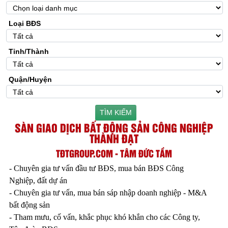
Loại BĐS
Tỉnh/Thành
Quận/Huyện
TÌM KIẾM
SÀN GIAO DỊCH BẤT ĐỘNG SẢN CÔNG NGHIỆP
THÀNH ĐẠT
TĐTGROUP.COM - TÂM ĐỨC TẦM
- Chuyên gia tư vấn đầu tư BĐS, mua bán BĐS Công
Nghiệp, đất dự án
- Chuyên gia tư vấn, mua bán sáp nhập doanh nghiệp - M&A
bất động sản
- Tham mưu, cố vấn, khắc phục khó khắn cho các Công ty,