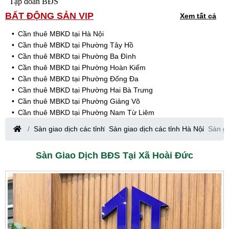
Tập đoàn BĐS
BẤT ĐỘNG SẢN VIP
Xem tất cả
Cần thuê MBKD tại Hà Nội
Cần thuê MBKD tại Phường Tây Hồ
Cần thuê MBKD tại Phường Ba Đình
Cần thuê MBKD tại Phường Hoàn Kiếm
Cần thuê MBKD tại Phường Đống Đa
Cần thuê MBKD tại Phường Hai Bà Trưng
Cần thuê MBKD tại Phường Giảng Võ
Cần thuê MBKD tại Phường Nam Từ Liêm
Cần thuê MBKD tại Phường Cầu Giấy
Sàn giao dịch các tỉnh
Sàn giao dịch các tỉnh Hà Nội
Sàn gi
Cần thuê MBKD tại Phường Thanh Xuân
Cần thuê MBKD tại Phường Long Biên
Sàn Giao Dịch BĐS Tại Xã Hoài Đức
Cần thuê MBKD tại Phường Hà Đông
Cần thuê MBKD tại Phường Hoàng Mai
Cần thuê MBKD tại Phường Ô Chợ Dừa
Cần thuê MBKD tại Phường Yên Hòa
Cần thuê MBKD tại Phường Nghĩa Độ
Cần thuê MBKD tại Phường Phương Liệt
Cần thuê MBKD tại Phường Khương Đình