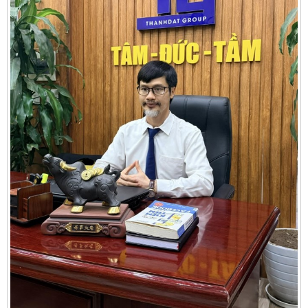
Cần thuê MBKD tại Phường Yên Sở
Cần thuê MBKD tại Phường Hoàng Liệt
Cần thuê MBKD tại Phường Định Công
Cần thuê MBKD tại Phường Tương Mai
Cần thuê MBKD tại Phường Vĩnh Hưng
Cần thuê MBKD tại Phường Lĩnh Nam
Cần thuê MBKD tại Phường Hồng Hà
Cần thuê MBKD tại Phường Láng
Cần thuê MBKD tại Phường Văn Miếu
Cần thuê MBKD tại Phường Kim Liên
Cần thuê MBKD tại Phường Bạch Mai
Cần thuê MBKD tại Phường Vĩnh Tuy