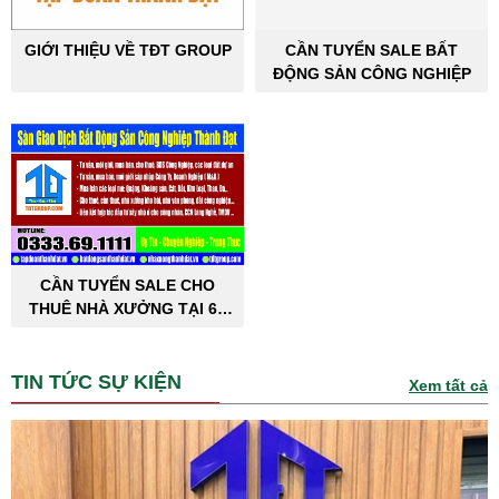
GIỚI THIỆU VỀ TĐT GROUP
CẦN TUYỂN SALE BẤT
ĐỘNG SẢN CÔNG NGHIỆP
CẦN TUYỂN SALE CHO
THUÊ NHÀ XƯỞNG TẠI 63
TỈNH THÀNH PHỐ
TIN TỨC SỰ KIỆN
Xem tất cả