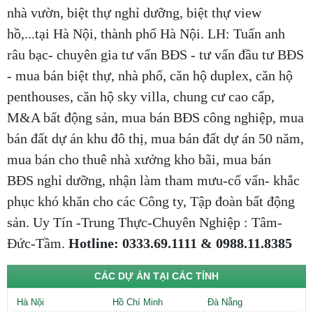
nhà vườn, biệt thự nghỉ dưỡng, biệt thự view
hồ,...tại Hà Nội, thành phố Hà Nội. LH: Tuấn anh
râu bạc- chuyên gia tư vấn BĐS - tư vấn đầu tư BĐS
- mua bán biệt thự, nhà phố, căn hộ duplex, căn hộ
penthouses, căn hộ sky villa, chung cư cao cấp,
M&A bất động sản, mua bán BĐS công nghiệp, mua
bán đất dự án khu đô thị, mua bán đất dự án 50 năm,
mua bán cho thuê nhà xưởng kho bãi, mua bán
BĐS nghỉ dưỡng, nhận làm tham mưu-cố vấn- khắc
phục khó khăn cho các Công ty, Tập đoàn bất động
sản. Uy Tín -Trung Thực-Chuyên Nghiệp : Tâm-
Đức-Tầm.
Hotline: 0333.69.1111 & 0988.11.8385
CÁC DỰ ÁN TẠI CÁC TỈNH
Hà Nội
Hồ Chí Minh
Đà Nẵng