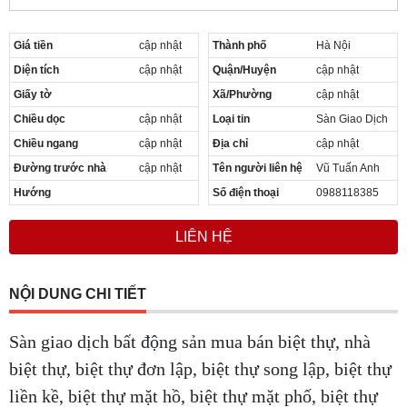
Giá tiền
cập nhật
Thành phố
Hà Nội
Diện tích
cập nhật
Quận/Huyện
cập nhật
Giấy tờ
Xã/Phường
cập nhật
Chiều dọc
cập nhật
Loại tin
Sàn Giao Dịch
Chiều ngang
cập nhật
Địa chỉ
cập nhật
Đường trước nhà
cập nhật
Tên người liên hệ
Vũ Tuấn Anh
Hướng
Số điện thoại
0988118385
LIÊN HỆ
NỘI DUNG CHI TIẾT
Sàn giao dịch bất động sản mua bán biệt thự, nhà
biệt thự, biệt thự đơn lập, biệt thự song lập, biệt thự
liền kề, biệt thự mặt hồ, biệt thự mặt phố, biệt thự