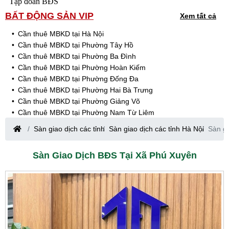
Tập đoàn BĐS
BẤT ĐỘNG SẢN VIP
Xem tất cả
Cần thuê MBKD tại Hà Nội
Cần thuê MBKD tại Phường Tây Hồ
Cần thuê MBKD tại Phường Ba Đình
Cần thuê MBKD tại Phường Hoàn Kiếm
Cần thuê MBKD tại Phường Đống Đa
Cần thuê MBKD tại Phường Hai Bà Trưng
Cần thuê MBKD tại Phường Giảng Võ
Cần thuê MBKD tại Phường Nam Từ Liêm
Cần thuê MBKD tại Phường Cầu Giấy
Sàn giao dịch các tỉnh
Sàn giao dịch các tỉnh Hà Nội
Sàn gi
Cần thuê MBKD tại Phường Thanh Xuân
Cần thuê MBKD tại Phường Long Biên
Sàn Giao Dịch BĐS Tại Xã Phú Xuyên
Cần thuê MBKD tại Phường Hà Đông
Cần thuê MBKD tại Phường Hoàng Mai
Cần thuê MBKD tại Phường Ô Chợ Dừa
Cần thuê MBKD tại Phường Yên Hòa
Cần thuê MBKD tại Phường Nghĩa Độ
Cần thuê MBKD tại Phường Phương Liệt
Cần thuê MBKD tại Phường Khương Đình