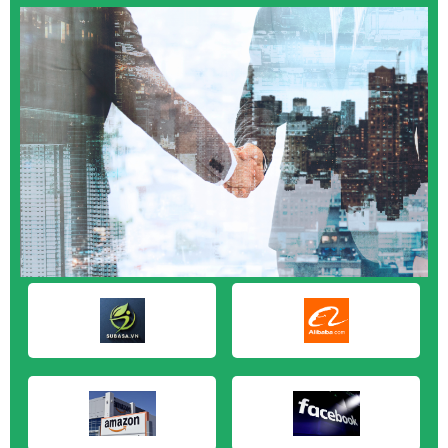
Hà Nội
M&A CẦN MUA tại Quảng Ngãi
M&A CẦN MUA tại Vũng Tàu
M&A CẦN MUA tại Cần Thơ
M&A CẦN MUA tại An Giang
M&A CẦN MUA tại Bạc Liêu
M&A CẦN MUA tại Bến Tre
M&A CẦN MUA tại Bình Phước
M&A CẦN MUA tại Cà Mau
M&A CẦN MUA tại Đồng Tháp
M&A CẦN MUA tại Hậu Giang
M&A CẦN MUA tại Kiên Giang
M&A CẦN MUA tại Long An
M&A CẦN MUA tại Sóc Trăng
M&A CẦN MUA tại Tây Ninh
M&A CẦN MUA tại Tiền Giang
M&A CẦN MUA tại Trà Vinh
M&A CẦN MUA tại Vĩnh Long
M&A CẦN MUA tại Hải Dương
M&A CẦN MUA tại Hưng Yên
M&A CẦN MUA tại Quảng Ninh