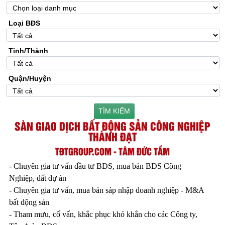
Loại BĐS
Tỉnh/Thành
Quận/Huyện
TÌM KIẾM
SÀN GIAO DỊCH BẤT ĐỘNG SẢN CÔNG NGHIỆP
THÀNH ĐẠT
TĐTGROUP.COM - TÂM ĐỨC TẦM
- Chuyên gia tư vấn đầu tư BĐS, mua bán BĐS Công
Nghiệp, đất dự án
- Chuyên gia tư vấn, mua bán sáp nhập doanh nghiệp - M&A
bất động sản
- Tham mưu, cố vấn, khắc phục khó khắn cho các Công ty,