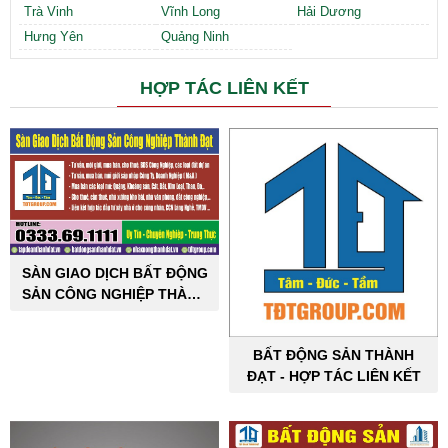
Trà Vinh
Vĩnh Long
Hải Dương
Hưng Yên
Quảng Ninh
HỢP TÁC LIÊN KẾT
SÀN GIAO DỊCH BẤT ĐỘNG
SẢN CÔNG NGHIỆP THÀNH
ĐẠT
BẤT ĐỘNG SẢN THÀNH
ĐẠT - HỢP TÁC LIÊN KẾT