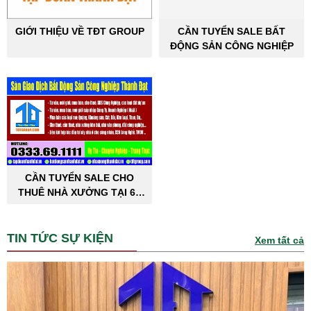
GIỚI THIỆU VỀ TĐT GROUP
CẦN TUYỂN SALE BẤT
ĐỘNG SẢN CÔNG NGHIỆP
CẦN TUYỂN SALE CHO
THUÊ NHÀ XƯỞNG TẠI 63
TỈNH THÀNH PHỐ
TIN TỨC SỰ KIỆN
Xem tất cả