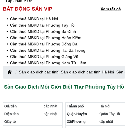
Tập đoàn BĐS
BẤT ĐỘNG SẢN VIP
Xem tất cả
Cần thuê MBKD tại Hà Nội
Cần thuê MBKD tại Phường Tây Hồ
Cần thuê MBKD tại Phường Ba Đình
Cần thuê MBKD tại Phường Hoàn Kiếm
Cần thuê MBKD tại Phường Đống Đa
Cần thuê MBKD tại Phường Hai Bà Trưng
Cần thuê MBKD tại Phường Giảng Võ
Cần thuê MBKD tại Phường Nam Từ Liêm
Cần thuê MBKD tại Phường Cầu Giấy
Sàn giao dịch các tỉnh
Sàn giao dịch các tỉnh Hà Nội
Sàn gi
Cần thuê MBKD tại Phường Thanh Xuân
Cần thuê MBKD tại Phường Long Biên
Sàn Giao Dịch Môi Giới Biệt Thự Phường Tây Hồ
Cần thuê MBKD tại Phường Hà Đông
Cần thuê MBKD tại Phường Hoàng Mai
Cần thuê MBKD tại Phường Ô Chợ Dừa
Giá tiền
cập nhật
Thành phố
Hà Nội
Cần thuê MBKD tại Phường Yên Hòa
Cần thuê MBKD tại Phường Nghĩa Độ
Diện tích
cập nhật
Quận/Huyện
Quận Tây Hồ
Cần thuê MBKD tại Phường Phương Liệt
Giấy tờ
Xã/Phường
cập nhật
Cần thuê MBKD tại Phường Khương Đình