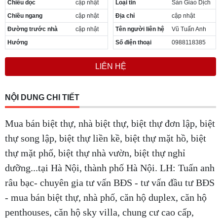
Chiều dọc
cập nhật
Loại tin
Sàn Giao Dịch
Cần thuê MBKD tại Phường Yên Sở
Chiều ngang
cập nhật
Địa chỉ
cập nhật
Cần thuê MBKD tại Phường Hoàng Liệt
Cần thuê MBKD tại Phường Định Công
Đường trước nhà
cập nhật
Tên người liên hệ
Vũ Tuấn Anh
Cần thuê MBKD tại Phường Tương Mai
Hướng
Số điện thoại
0988118385
Cần thuê MBKD tại Phường Vĩnh Hưng
Cần thuê MBKD tại Phường Lĩnh Nam
LIÊN HỆ
Cần thuê MBKD tại Phường Hồng Hà
Cần thuê MBKD tại Phường Láng
Cần thuê MBKD tại Phường Văn Miếu
NỘI DUNG CHI TIẾT
Cần thuê MBKD tại Phường Kim Liên
Cần thuê MBKD tại Phường Bạch Mai
Mua bán biệt thự, nhà biệt thự, biệt thự đơn lập, biệt
Cần thuê MBKD tại Phường Vĩnh Tuy
thự song lập, biệt thự liền kề, biệt thự mặt hồ, biệt
thự mặt phố, biệt thự nhà vườn, biệt thự nghỉ
dưỡng...tại Hà Nội, thành phố Hà Nội. LH: Tuấn anh
râu bạc- chuyên gia tư vấn BĐS - tư vấn đầu tư BĐS
- mua bán biệt thự, nhà phố, căn hộ duplex, căn hộ
penthouses, căn hộ sky villa, chung cư cao cấp,