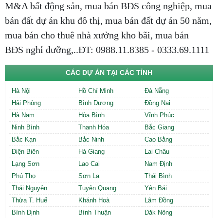
M&A bất động sản, mua bán BĐS công nghiệp, mua
bán đất dự án khu đô thị, mua bán đất dự án 50 năm,
mua bán cho thuê nhà xưởng kho bãi, mua bán
BĐS nghỉ dưỡng,..ĐT: 0988.11.8385 - 0333.69.1111
CÁC DỰ ÁN TẠI CÁC TỈNH
Hà Nội
Hồ Chí Minh
Đà Nẵng
Hải Phòng
Bình Dương
Đồng Nai
Hà Nam
Hòa Bình
Vĩnh Phúc
Ninh Bình
Thanh Hóa
Bắc Giang
Bắc Kạn
Bắc Ninh
Cao Bằng
Điện Biên
Hà Giang
Lai Châu
Lạng Sơn
Lao Cai
Nam Định
Phú Thọ
Sơn La
Thái Bình
Thái Nguyên
Tuyên Quang
Yên Bái
Thừa T. Huế
Khánh Hoà
Lâm Đồng
Bình Định
Bình Thuận
Đăk Nông