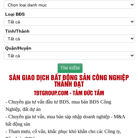
Loại BĐS
Tỉnh/Thành
Quận/Huyện
TÌM KIẾM
SÀN GIAO DỊCH BẤT ĐỘNG SẢN CÔNG NGHIỆP
THÀNH ĐẠT
TĐTGROUP.COM - TÂM ĐỨC TẦM
- Chuyên gia tư vấn đầu tư BĐS, mua bán BĐS Công
Nghiệp, đất dự án
- Chuyên gia tư vấn, mua bán sáp nhập doanh nghiệp - M&A
bất động sản
- Tham mưu, cố vấn, khắc phục khó khắn cho các Công ty,