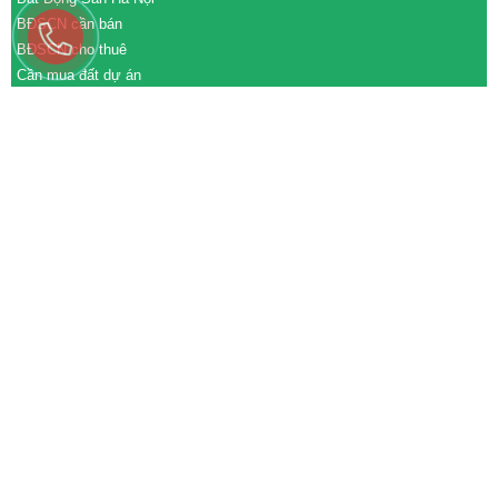
BĐSCN cần bán
BĐSCN cho thuê
Cần mua đất dự án
Cần bán đất dự án
M&A cần mua
M&A cần bán
WEBSITE
tđtgroup.com
tapdoanthanhdat.vn
batdongsanthanhdat.vn
https://nhaxuongthanhdat.vn/
https://nguonnhanluc.com.vn/
https://bandatkhucongnghiep.com/
subasa.vn
subasa.com
subasa.com.vn