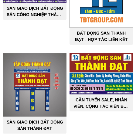
SÀN GIAO DỊCH BẤT ĐỘNG
SẢN CÔNG NGHIỆP THÀNH
ĐẠT
BẤT ĐỘNG SẢN THÀNH
ĐẠT - HỢP TÁC LIÊN KẾT
CẦN TUYỂN SALE, NHÂN
VIÊN, CỘNG TÁC VIÊN BẤT
ĐỘNG SẢN CÔNG NGHIỆP
SÀN GIAO DỊCH BẤT ĐỘNG
SẢN THÀNH ĐẠT