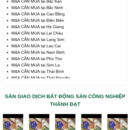
M&A CẦN MUA tại Bắc Kạn
M&A CẦN MUA tại Bắc Ninh
M&A CẦN MUA tại Cao Bằng
M&A CẦN MUA tại Điện Biên
M&A CẦN MUA tại Hà Giang
M&A CẦN MUA tại Lai Châu
M&A CẦN MUA tại Lạng Sơn
M&A CẦN MUA tại Lao Cai
M&A CẦN MUA tại Nam Định
M&A CẦN MUA tại Phú Thọ
M&A CẦN MUA tại Sơn La
M&A CẦN MUA tại Thái Bình
M&A CẦN MUA tại Thái Nguyên
M&A CẦN MUA tại Tuyên Quang
M&A CẦN MUA tại Yên Bái
SÀN GIAO DỊCH BẤT ĐỘNG SẢN CÔNG NGHIỆP
M&A CẦN MUA tại Thừa T. Huế
M&A CẦN MUA tại Khánh Hoà
THÀNH ĐẠT
M&A CẦN MUA tại Lâm Đồng
M&A CẦN MUA tại Bình Định
M&A CẦN MUA tại Bình Thuận
M&A CẦN MUA tại Đăk Nông