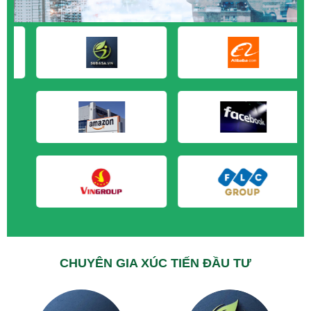
M&A CẦN MUA tại Long An
M&A CẦN MUA tại Sóc Trăng
M&A CẦN MUA tại Tây Ninh
M&A CẦN MUA tại Tiền Giang
M&A CẦN MUA tại Trà Vinh
M&A CẦN MUA tại Vĩnh Long
M&A CẦN MUA tại Hải Dương
M&A CẦN MUA tại Hưng Yên
M&A CẦN MUA tại Quảng Ninh
CHUYÊN GIA XÚC TIẾN ĐẦU TƯ