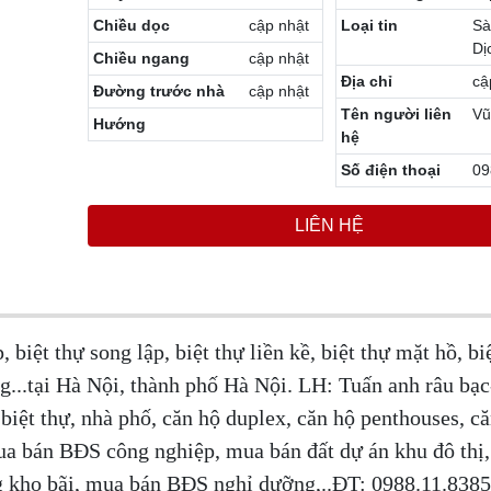
Chiều dọc
cập nhật
Loại tin
Sà
Dị
Chiều ngang
cập nhật
Địa chỉ
cậ
Đường trước nhà
cập nhật
Tên người liên
Vũ
Hướng
hệ
Số điện thoại
09
LIÊN HỆ
, biệt thự song lập, biệt thự liền kề, biệt thự mặt hồ, bi
ng...tại Hà Nội, thành phố Hà Nội. LH: Tuấn anh râu bạ
biệt thự, nhà phố, căn hộ duplex, căn hộ penthouses, c
ua bán BĐS công nghiệp, mua bán đất dự án khu đô thị
g kho bãi, mua bán BĐS nghỉ dưỡng,..ĐT: 0988.11.8385