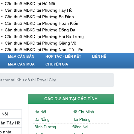
Cần thuê MBKD tại Hà Nội
Cần thuê MBKD tại Phường Tây Hồ
Cần thuê MBKD tại Phường Ba Đình
Cần thuê MBKD tại Phường Hoàn Kiếm
Cần thuê MBKD tại Phường Đống Đa
Cần thuê MBKD tại Phường Hai Bà Trưng
Cần thuê MBKD tại Phường Giảng Võ
Cần thuê MBKD tại Phường Nam Từ Liêm
Cần thuê MBKD tại Phường Cầu Giấy
M&A CẦN BÁN
HỢP TÁC - LIÊN KẾT
LIÊN HỆ
Cần thuê MBKD tại Phường Thanh Xuân
M&A CẦN MUA
CHUYÊN GIA
Cần thuê MBKD tại Phường Long Biên
Cần thuê MBKD tại Phường Hà Đông
t thự tại Khu đô thị Royal City
Cần thuê MBKD tại Phường Hoàng Mai
Cần thuê MBKD tại Phường Ô Chợ Dừa
Cần thuê MBKD tại Phường Yên Hòa
CÁC DỰ ÁN TẠI CÁC TỈNH
Cần thuê MBKD tại Phường Nghĩa Độ
Cần thuê MBKD tại Phường Phương Liệt
Hà Nội
Hồ Chí Minh
 Nội
Cần thuê MBKD tại Phường Khương Đình
Đà Nẵng
Hải Phòng
Cần thuê MBKD tại Phường Yên Sở
ận Tây Hồ
Bình Dương
Đồng Nai
Cần thuê MBKD tại Phường Hoàng Liệt
p nhật