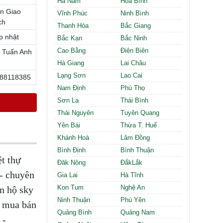
Hà Nam
Hòa Bình
Cần thuê MBKD tại Phường Định Công
n Giao
Cần thuê MBKD tại Phường Tương Mai
Vĩnh Phúc
Ninh Bình
ch
Cần thuê MBKD tại Phường Vĩnh Hưng
Thanh Hóa
Bắc Giang
Cần thuê MBKD tại Phường Lĩnh Nam
p nhật
Bắc Kạn
Bắc Ninh
Cần thuê MBKD tại Phường Hồng Hà
Cao Bằng
Điện Biên
 Tuấn Anh
Cần thuê MBKD tại Phường Láng
Hà Giang
Lai Châu
Cần thuê MBKD tại Phường Văn Miếu
Lạng Sơn
Lao Cai
88118385
Cần thuê MBKD tại Phường Kim Liên
Nam Định
Phú Thọ
Cần thuê MBKD tại Phường Bạch Mai
Cần thuê MBKD tại Phường Vĩnh Tuy
Sơn La
Thái Bình
Thái Nguyên
Tuyên Quang
Yên Bái
Thừa T. Huế
Khánh Hoà
Lâm Đồng
Bình Định
Bình Thuận
ệt thự
Đăk Nông
ĐắkLắk
c- chuyên
Gia Lai
Hà Tĩnh
Kon Tum
Nghệ An
ăn hộ sky
Ninh Thuận
Phú Yên
, mua bán
Quảng Bình
Quảng Nam
 -