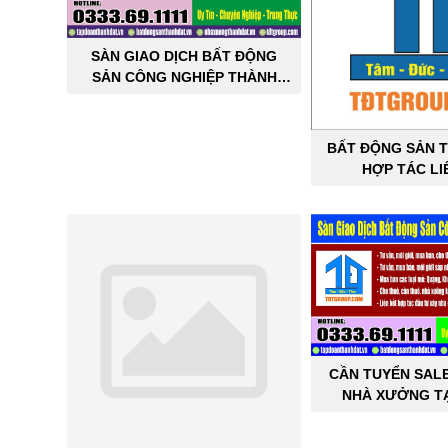
SÀN GIAO DỊCH BẤT ĐỘNG
SẢN CÔNG NGHIỆP THÀNH
ĐẠT
BẤT ĐỘNG SẢN T
HỢP TÁC LI
CẦN TUYỂN SAL
NHÀ XƯỞNG TẠ
THÀNH 