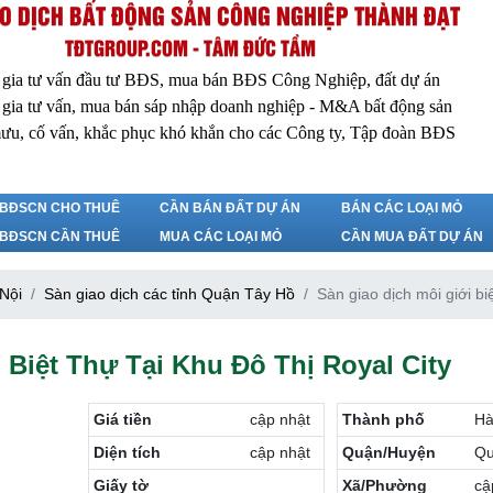
O DỊCH BẤT ĐỘNG SẢN CÔNG NGHIỆP THÀNH ĐẠT
TĐTGROUP.COM - TÂM ĐỨC TẦM
 gia tư vấn đầu tư BĐS, mua bán BĐS Công Nghiệp, đất dự án
 gia tư vấn, mua bán sáp nhập doanh nghiệp - M&A bất động sản
ưu, cố vấn, khắc phục khó khắn cho các Công ty, Tập đoàn BĐS
BĐSCN CHO THUÊ
CẦN BÁN ĐẤT DỰ ÁN
BÁN CÁC LOẠI MỎ
BĐSCN CẦN THUÊ
MUA CÁC LOẠI MỎ
CẦN MUA ĐẤT DỰ ÁN
 Nội
Sàn giao dịch các tỉnh Quận Tây Hồ
Sàn giao dịch môi giới biệ
 Biệt Thự Tại Khu Đô Thị Royal City
Giá tiền
cập nhật
Thành phố
Hà
Diện tích
cập nhật
Quận/Huyện
Qu
Giấy tờ
Xã/Phường
cậ