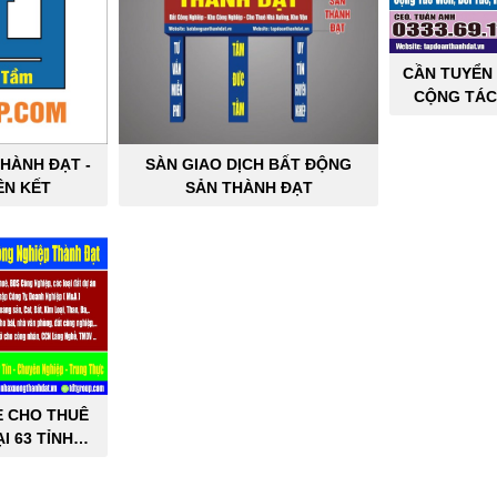
CẦN TUYỂN 
CỘNG TÁC
SẢN C
HÀNH ĐẠT -
SÀN GIAO DỊCH BẤT ĐỘNG
ÊN KẾT
SẢN THÀNH ĐẠT
E CHO THUÊ
I 63 TỈNH
PHỐ