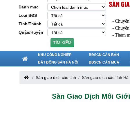
SÀN GIA
Danh mục
Loại BĐS
- Chuyên
Tỉnh/Thành
- Chuyên
Quận/Huyện
- Tham m
TÌM KIẾM
KHU CÔNG NGHIỆP
BĐSCN CẦN BÁN
BẤT ĐỘNG SẢN HÀ NỘI
BĐSCN CẦN MUA
Sàn giao dịch các tỉnh
Sàn giao dịch các tỉnh Hà
Sàn Giao Dịch Môi Giới