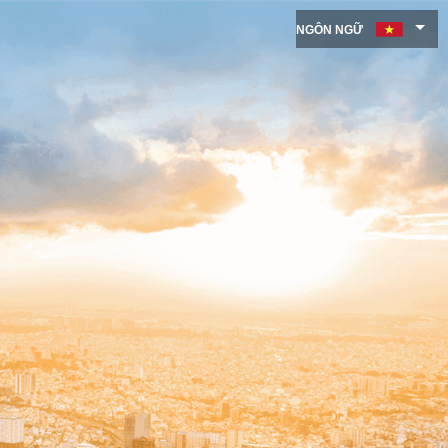
NGÔN NGỮ