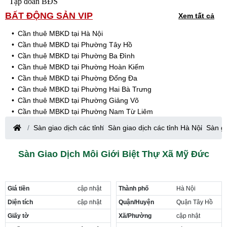
Tập đoàn BĐS
BẤT ĐỘNG SẢN VIP
Xem tất cả
Cần thuê MBKD tại Hà Nội
Cần thuê MBKD tại Phường Tây Hồ
Cần thuê MBKD tại Phường Ba Đình
Cần thuê MBKD tại Phường Hoàn Kiếm
Cần thuê MBKD tại Phường Đống Đa
Cần thuê MBKD tại Phường Hai Bà Trưng
Cần thuê MBKD tại Phường Giảng Võ
Cần thuê MBKD tại Phường Nam Từ Liêm
Cần thuê MBKD tại Phường Cầu Giấy
Sàn giao dịch các tỉnh
Sàn giao dịch các tỉnh Hà Nội
Sàn gi
Cần thuê MBKD tại Phường Thanh Xuân
Cần thuê MBKD tại Phường Long Biên
Sàn Giao Dịch Môi Giới Biệt Thự Xã Mỹ Đức
Cần thuê MBKD tại Phường Hà Đông
Cần thuê MBKD tại Phường Hoàng Mai
Cần thuê MBKD tại Phường Ô Chợ Dừa
Giá tiền
cập nhật
Thành phố
Hà Nội
Cần thuê MBKD tại Phường Yên Hòa
Cần thuê MBKD tại Phường Nghĩa Độ
Diện tích
cập nhật
Quận/Huyện
Quận Tây Hồ
Cần thuê MBKD tại Phường Phương Liệt
Giấy tờ
Xã/Phường
cập nhật
Cần thuê MBKD tại Phường Khương Đình