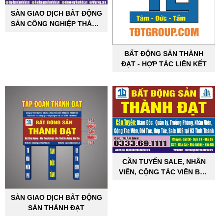
SÀN GIAO DỊCH BẤT ĐỘNG
SẢN CÔNG NGHIỆP THÀNH
ĐẠT
BẤT ĐỘNG SẢN THÀNH
ĐẠT - HỢP TÁC LIÊN KẾT
CẦN TUYỂN SALE, NHÂN
VIÊN, CỘNG TÁC VIÊN BẤT
ĐỘNG SẢN CÔNG NGHIỆP
SÀN GIAO DỊCH BẤT ĐỘNG
SẢN THÀNH ĐẠT