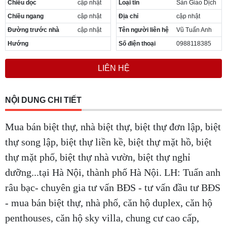
Chiều dọc
cập nhật
Loại tin
Sàn Giao Dịch
Cần thuê MBKD tại Phường Yên Sở
Chiều ngang
cập nhật
Địa chỉ
cập nhật
Cần thuê MBKD tại Phường Hoàng Liệt
Cần thuê MBKD tại Phường Định Công
Đường trước nhà
cập nhật
Tên người liên hệ
Vũ Tuấn Anh
Cần thuê MBKD tại Phường Tương Mai
Hướng
Số điện thoại
0988118385
Cần thuê MBKD tại Phường Vĩnh Hưng
Cần thuê MBKD tại Phường Lĩnh Nam
LIÊN HỆ
Cần thuê MBKD tại Phường Hồng Hà
Cần thuê MBKD tại Phường Láng
Cần thuê MBKD tại Phường Văn Miếu
NỘI DUNG CHI TIẾT
Cần thuê MBKD tại Phường Kim Liên
Cần thuê MBKD tại Phường Bạch Mai
Mua bán biệt thự, nhà biệt thự, biệt thự đơn lập, biệt
Cần thuê MBKD tại Phường Vĩnh Tuy
thự song lập, biệt thự liền kề, biệt thự mặt hồ, biệt
thự mặt phố, biệt thự nhà vườn, biệt thự nghỉ
dưỡng...tại Hà Nội, thành phố Hà Nội. LH: Tuấn anh
râu bạc- chuyên gia tư vấn BĐS - tư vấn đầu tư BĐS
- mua bán biệt thự, nhà phố, căn hộ duplex, căn hộ
penthouses, căn hộ sky villa, chung cư cao cấp,