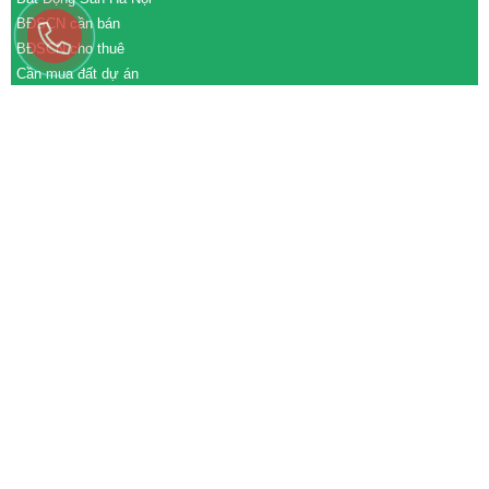
BĐSCN cần bán
BĐSCN cho thuê
Cần mua đất dự án
Cần bán đất dự án
M&A cần mua
M&A cần bán
WEBSITE
tđtgroup.com
tapdoanthanhdat.vn
batdongsanthanhdat.vn
https://nhaxuongthanhdat.vn/
https://nguonnhanluc.com.vn/
https://bandatkhucongnghiep.com/
subasa.vn
subasa.com
subasa.com.vn