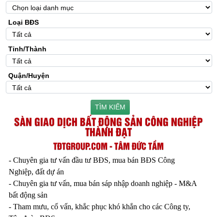
Loại BĐS
Tỉnh/Thành
Quận/Huyện
TÌM KIẾM
SÀN GIAO DỊCH BẤT ĐỘNG SẢN CÔNG NGHIỆP
THÀNH ĐẠT
TĐTGROUP.COM - TÂM ĐỨC TẦM
- Chuyên gia tư vấn đầu tư BĐS, mua bán BĐS Công
Nghiệp, đất dự án
- Chuyên gia tư vấn, mua bán sáp nhập doanh nghiệp - M&A
bất động sản
- Tham mưu, cố vấn, khắc phục khó khắn cho các Công ty,