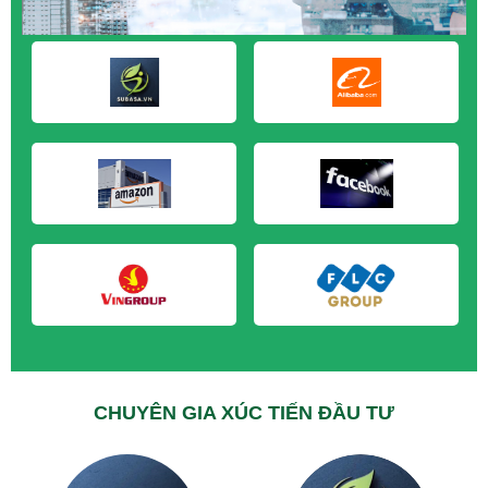
M&A CẦN MUA tại Long An
M&A CẦN MUA tại Sóc Trăng
M&A CẦN MUA tại Tây Ninh
M&A CẦN MUA tại Tiền Giang
M&A CẦN MUA tại Trà Vinh
M&A CẦN MUA tại Vĩnh Long
M&A CẦN MUA tại Hải Dương
M&A CẦN MUA tại Hưng Yên
M&A CẦN MUA tại Quảng Ninh
CHUYÊN GIA XÚC TIẾN ĐẦU TƯ