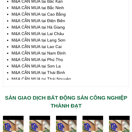
M&A CẦN MUA tại Bắc Kạn
M&A CẦN MUA tại Bắc Ninh
M&A CẦN MUA tại Cao Bằng
M&A CẦN MUA tại Điện Biên
M&A CẦN MUA tại Hà Giang
M&A CẦN MUA tại Lai Châu
M&A CẦN MUA tại Lạng Sơn
M&A CẦN MUA tại Lao Cai
M&A CẦN MUA tại Nam Định
M&A CẦN MUA tại Phú Thọ
M&A CẦN MUA tại Sơn La
M&A CẦN MUA tại Thái Bình
M&A CẦN MUA tại Thái Nguyên
M&A CẦN MUA tại Tuyên Quang
M&A CẦN MUA tại Yên Bái
SÀN GIAO DỊCH BẤT ĐỘNG SẢN CÔNG NGHIỆP
M&A CẦN MUA tại Thừa T. Huế
M&A CẦN MUA tại Khánh Hoà
THÀNH ĐẠT
M&A CẦN MUA tại Lâm Đồng
M&A CẦN MUA tại Bình Định
M&A CẦN MUA tại Bình Thuận
M&A CẦN MUA tại Đăk Nông