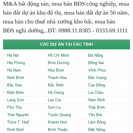
M&A bất động sản, mua bán BĐS công nghiệp, mua
bán đất dự án khu đô thị, mua bán đất dự án 50 năm,
mua bán cho thuê nhà xưởng kho bãi, mua bán
BĐS nghỉ dưỡng,..ĐT: 0988.11.8385 - 0333.69.1111
CÁC DỰ ÁN TẠI CÁC TỈNH
Hà Nội
Hồ Chí Minh
Đà Nẵng
Hải Phòng
Bình Dương
Đồng Nai
Hà Nam
Hòa Bình
Vĩnh Phúc
Ninh Bình
Thanh Hóa
Bắc Giang
Bắc Kạn
Bắc Ninh
Cao Bằng
Điện Biên
Hà Giang
Lai Châu
Lạng Sơn
Lao Cai
Nam Định
Phú Thọ
Sơn La
Thái Bình
Thái Nguyên
Tuyên Quang
Yên Bái
Thừa T. Huế
Khánh Hoà
Lâm Đồng
Bình Định
Bình Thuận
Đăk Nông