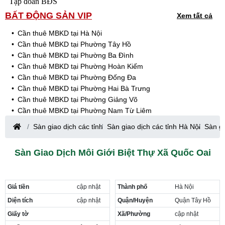
Tập đoàn BĐS
BẤT ĐỘNG SẢN VIP
Xem tất cả
Cần thuê MBKD tại Hà Nội
Cần thuê MBKD tại Phường Tây Hồ
Cần thuê MBKD tại Phường Ba Đình
Cần thuê MBKD tại Phường Hoàn Kiếm
Cần thuê MBKD tại Phường Đống Đa
Cần thuê MBKD tại Phường Hai Bà Trưng
Cần thuê MBKD tại Phường Giảng Võ
Cần thuê MBKD tại Phường Nam Từ Liêm
Cần thuê MBKD tại Phường Cầu Giấy
Sàn giao dịch các tỉnh
Sàn giao dịch các tỉnh Hà Nội
Sàn gi
Cần thuê MBKD tại Phường Thanh Xuân
Cần thuê MBKD tại Phường Long Biên
Sàn Giao Dịch Môi Giới Biệt Thự Xã Quốc Oai
Cần thuê MBKD tại Phường Hà Đông
Cần thuê MBKD tại Phường Hoàng Mai
Cần thuê MBKD tại Phường Ô Chợ Dừa
Giá tiền
cập nhật
Thành phố
Hà Nội
Cần thuê MBKD tại Phường Yên Hòa
Cần thuê MBKD tại Phường Nghĩa Độ
Diện tích
cập nhật
Quận/Huyện
Quận Tây Hồ
Cần thuê MBKD tại Phường Phương Liệt
Giấy tờ
Xã/Phường
cập nhật
Cần thuê MBKD tại Phường Khương Đình