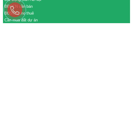
BĐSCN cần bán
BĐSCN cho thuê
Cần mua đất dự án
Cần bán đất dự án
M&A cần mua
M&A cần bán
WEBSITE
tđtgroup.com
tapdoanthanhdat.vn
batdongsanthanhdat.vn
https://nhaxuongthanhdat.vn/
https://nguonnhanluc.com.vn/
https://bandatkhucongnghiep.com/
subasa.vn
subasa.com
subasa.com.vn