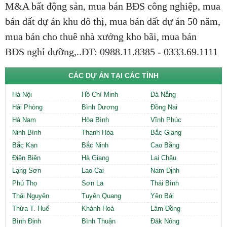
M&A bất động sản, mua bán BĐS công nghiệp, mua
bán đất dự án khu đô thị, mua bán đất dự án 50 năm,
mua bán cho thuê nhà xưởng kho bãi, mua bán
BĐS nghỉ dưỡng,..ĐT: 0988.11.8385 - 0333.69.1111
CÁC DỰ ÁN TẠI CÁC TỈNH
Hà Nội
Hồ Chí Minh
Đà Nẵng
Hải Phòng
Bình Dương
Đồng Nai
Hà Nam
Hòa Bình
Vĩnh Phúc
Ninh Bình
Thanh Hóa
Bắc Giang
Bắc Kạn
Bắc Ninh
Cao Bằng
Điện Biên
Hà Giang
Lai Châu
Lạng Sơn
Lao Cai
Nam Định
Phú Thọ
Sơn La
Thái Bình
Thái Nguyên
Tuyên Quang
Yên Bái
Thừa T. Huế
Khánh Hoà
Lâm Đồng
Bình Định
Bình Thuận
Đăk Nông