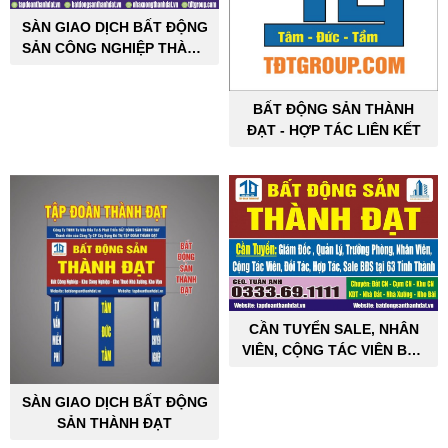
SÀN GIAO DỊCH BẤT ĐỘNG
SẢN CÔNG NGHIỆP THÀNH
ĐẠT
BẤT ĐỘNG SẢN THÀNH
ĐẠT - HỢP TÁC LIÊN KẾT
CẦN TUYỂN SALE, NHÂN
VIÊN, CỘNG TÁC VIÊN BẤT
ĐỘNG SẢN CÔNG NGHIỆP
SÀN GIAO DỊCH BẤT ĐỘNG
SẢN THÀNH ĐẠT