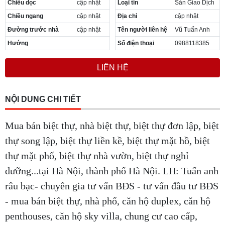
Chiều dọc
cập nhật
Loại tin
Sàn Giao Dịch
Cần thuê MBKD tại Phường Yên Sở
Chiều ngang
cập nhật
Địa chỉ
cập nhật
Cần thuê MBKD tại Phường Hoàng Liệt
Cần thuê MBKD tại Phường Định Công
Đường trước nhà
cập nhật
Tên người liên hệ
Vũ Tuấn Anh
Cần thuê MBKD tại Phường Tương Mai
Hướng
Số điện thoại
0988118385
Cần thuê MBKD tại Phường Vĩnh Hưng
Cần thuê MBKD tại Phường Lĩnh Nam
LIÊN HỆ
Cần thuê MBKD tại Phường Hồng Hà
Cần thuê MBKD tại Phường Láng
Cần thuê MBKD tại Phường Văn Miếu
NỘI DUNG CHI TIẾT
Cần thuê MBKD tại Phường Kim Liên
Cần thuê MBKD tại Phường Bạch Mai
Mua bán biệt thự, nhà biệt thự, biệt thự đơn lập, biệt
Cần thuê MBKD tại Phường Vĩnh Tuy
thự song lập, biệt thự liền kề, biệt thự mặt hồ, biệt
thự mặt phố, biệt thự nhà vườn, biệt thự nghỉ
dưỡng...tại Hà Nội, thành phố Hà Nội. LH: Tuấn anh
râu bạc- chuyên gia tư vấn BĐS - tư vấn đầu tư BĐS
- mua bán biệt thự, nhà phố, căn hộ duplex, căn hộ
penthouses, căn hộ sky villa, chung cư cao cấp,