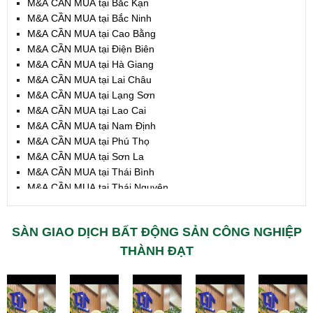
M&A CẦN MUA tại Bắc Kạn
M&A CẦN MUA tại Bắc Ninh
M&A CẦN MUA tại Cao Bằng
M&A CẦN MUA tại Điện Biên
M&A CẦN MUA tại Hà Giang
M&A CẦN MUA tại Lai Châu
M&A CẦN MUA tại Lạng Sơn
M&A CẦN MUA tại Lao Cai
M&A CẦN MUA tại Nam Định
M&A CẦN MUA tại Phú Thọ
M&A CẦN MUA tại Sơn La
M&A CẦN MUA tại Thái Bình
M&A CẦN MUA tại Thái Nguyên
M&A CẦN MUA tại Tuyên Quang
M&A CẦN MUA tại Yên Bái
SÀN GIAO DỊCH BẤT ĐỘNG SẢN CÔNG NGHIỆP
M&A CẦN MUA tại Thừa T. Huế
M&A CẦN MUA tại Khánh Hoà
THÀNH ĐẠT
M&A CẦN MUA tại Lâm Đồng
M&A CẦN MUA tại Bình Định
M&A CẦN MUA tại Bình Thuận
M&A CẦN MUA tại Đăk Nông