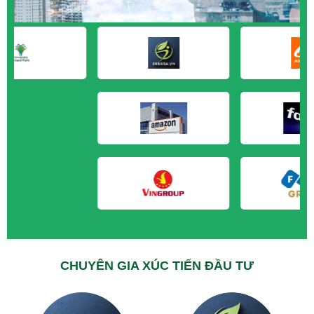
M&A CẦN MUA tại Long An
M&A CẦN MUA tại Sóc Trăng
M&A CẦN MUA tại Tây Ninh
M&A CẦN MUA tại Tiền Giang
M&A CẦN MUA tại Trà Vinh
M&A CẦN MUA tại Vĩnh Long
M&A CẦN MUA tại Hải Dương
M&A CẦN MUA tại Hưng Yên
M&A CẦN MUA tại Quảng Ninh
CHUYÊN GIA XÚC TIẾN ĐẦU TƯ