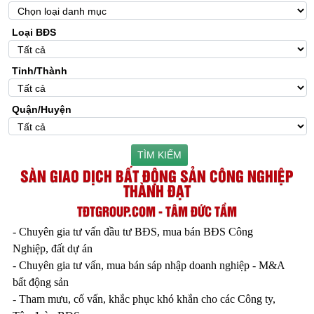
Loại BĐS
Tỉnh/Thành
Quận/Huyện
TÌM KIẾM
SÀN GIAO DỊCH BẤT ĐỘNG SẢN CÔNG NGHIỆP
THÀNH ĐẠT
TĐTGROUP.COM - TÂM ĐỨC TẦM
- Chuyên gia tư vấn đầu tư BĐS, mua bán BĐS Công
Nghiệp, đất dự án
- Chuyên gia tư vấn, mua bán sáp nhập doanh nghiệp - M&A
bất động sản
- Tham mưu, cố vấn, khắc phục khó khắn cho các Công ty,