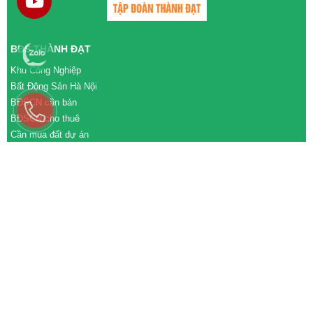
BĐS THÀNH ĐẠT
Khu Công Nghiệp
Bất Động Sản Hà Nội
BĐSCN cần bán
BĐSCN cho thuê
Cần mua đất dự án
Cần bán đất dự án
M&A cần mua
M&A cần bán
WEBSITE
tđtgroup.com
tapdoanthanhdat.vn
batdongsanthanhdat.vn
https://nhaxuongthanhdat.vn/
https://nguonnhanluc.com.vn/