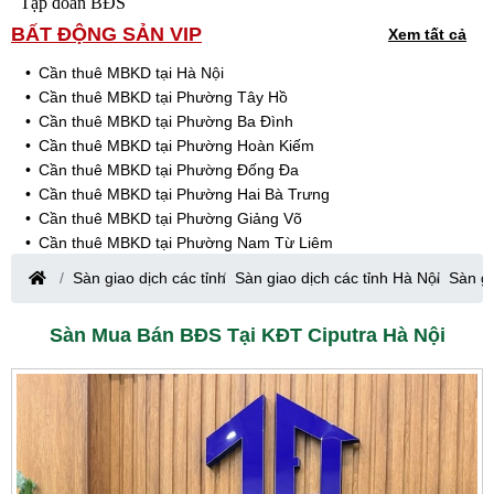
Tập đoàn BĐS
BẤT ĐỘNG SẢN VIP
Xem tất cả
Cần thuê MBKD tại Hà Nội
Cần thuê MBKD tại Phường Tây Hồ
Cần thuê MBKD tại Phường Ba Đình
Cần thuê MBKD tại Phường Hoàn Kiếm
Cần thuê MBKD tại Phường Đống Đa
Cần thuê MBKD tại Phường Hai Bà Trưng
Cần thuê MBKD tại Phường Giảng Võ
Cần thuê MBKD tại Phường Nam Từ Liêm
Cần thuê MBKD tại Phường Cầu Giấy
Sàn giao dịch các tỉnh
Sàn giao dịch các tỉnh Hà Nội
Sàn gi
Cần thuê MBKD tại Phường Thanh Xuân
Cần thuê MBKD tại Phường Long Biên
Sàn Mua Bán BĐS Tại KĐT Ciputra Hà Nội
Cần thuê MBKD tại Phường Hà Đông
Cần thuê MBKD tại Phường Hoàng Mai
Cần thuê MBKD tại Phường Ô Chợ Dừa
Cần thuê MBKD tại Phường Yên Hòa
Cần thuê MBKD tại Phường Nghĩa Độ
Cần thuê MBKD tại Phường Phương Liệt
Cần thuê MBKD tại Phường Khương Đình