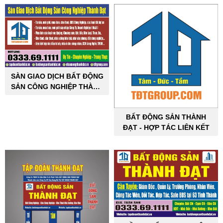
SÀN GIAO DỊCH BẤT ĐỘNG
SẢN CÔNG NGHIỆP THÀNH
ĐẠT
BẤT ĐỘNG SẢN THÀNH
ĐẠT - HỢP TÁC LIÊN KẾT