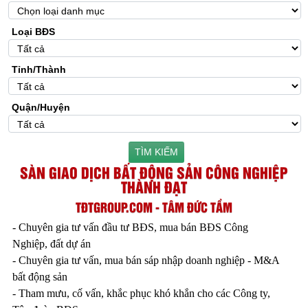
Loại BĐS
Tỉnh/Thành
Quận/Huyện
TÌM KIẾM
SÀN GIAO DỊCH BẤT ĐỘNG SẢN CÔNG NGHIỆP
THÀNH ĐẠT
TĐTGROUP.COM - TÂM ĐỨC TẦM
- Chuyên gia tư vấn đầu tư BĐS, mua bán BĐS Công
Nghiệp, đất dự án
- Chuyên gia tư vấn, mua bán sáp nhập doanh nghiệp - M&A
bất động sản
- Tham mưu, cố vấn, khắc phục khó khắn cho các Công ty,