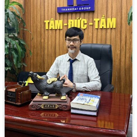
Cần thuê MBKD tại Phường Yên Sở
Cần thuê MBKD tại Phường Hoàng Liệt
Cần thuê MBKD tại Phường Định Công
Cần thuê MBKD tại Phường Tương Mai
Cần thuê MBKD tại Phường Vĩnh Hưng
Cần thuê MBKD tại Phường Lĩnh Nam
Cần thuê MBKD tại Phường Hồng Hà
Cần thuê MBKD tại Phường Láng
Cần thuê MBKD tại Phường Văn Miếu
Cần thuê MBKD tại Phường Kim Liên
Cần thuê MBKD tại Phường Bạch Mai
Cần thuê MBKD tại Phường Vĩnh Tuy