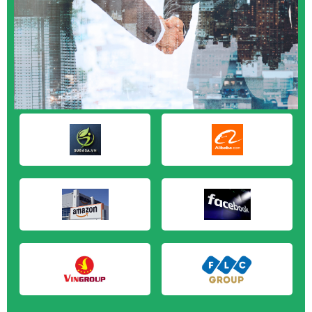
M&A CẦN MUA tại Bến Tre
M&A CẦN MUA tại Bình Phước
M&A CẦN MUA tại Cà Mau
M&A CẦN MUA tại Đồng Tháp
M&A CẦN MUA tại Hậu Giang
M&A CẦN MUA tại Kiên Giang
M&A CẦN MUA tại Long An
M&A CẦN MUA tại Sóc Trăng
M&A CẦN MUA tại Tây Ninh
M&A CẦN MUA tại Tiền Giang
M&A CẦN MUA tại Trà Vinh
M&A CẦN MUA tại Vĩnh Long
M&A CẦN MUA tại Hải Dương
M&A CẦN MUA tại Hưng Yên
M&A CẦN MUA tại Quảng Ninh