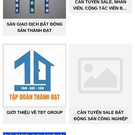
CẦN TUYỂN SALE, NHÂN
VIÊN, CỘNG TÁC VIÊN BẤT
ĐỘNG SẢN CÔNG NGHIỆP
SÀN GIAO DỊCH BẤT ĐỘNG
SẢN THÀNH ĐẠT
GIỚI THIỆU VỀ TĐT GROUP
CẦN TUYỂN SALE BẤT
ĐỘNG SẢN CÔNG NGHIỆP