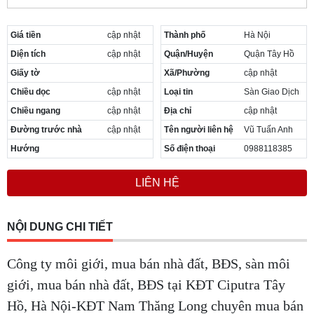
Giá tiền
cập nhật
Thành phố
Hà Nội
Diện tích
cập nhật
Quận/Huyện
Quận Tây Hồ
Giấy tờ
Xã/Phường
cập nhật
Chiều dọc
cập nhật
Loại tin
Sàn Giao Dịch
Chiều ngang
cập nhật
Địa chỉ
cập nhật
Đường trước nhà
cập nhật
Tên người liên hệ
Vũ Tuấn Anh
Hướng
Số điện thoại
0988118385
LIÊN HỆ
NỘI DUNG CHI TIẾT
Công ty môi giới, mua bán nhà đất, BĐS, sàn môi
giới, mua bán nhà đất, BĐS tại KĐT Ciputra Tây
Hồ, Hà Nội-KĐT Nam Thăng Long chuyên mua bán