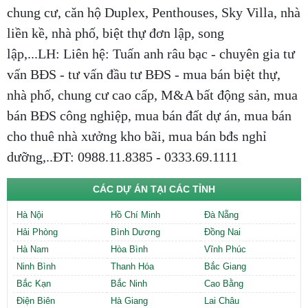
chung cư, căn hộ Duplex, Penthouses, Sky Villa, nhà
liền kề, nhà phố, biệt thự đơn lập, song
lập,...LH: Liên hệ: Tuấn anh râu bạc - chuyên gia tư
vấn BĐS - tư vấn đầu tư BĐS - mua bán biệt thự,
nhà phố, chung cư cao cấp, M&A bất động sản, mua
bán BĐS công nghiệp, mua bán đất dự án, mua bán
cho thuê nhà xưởng kho bãi, mua bán bđs nghỉ
dưỡng,..ĐT: 0988.11.8385 - 0333.69.1111
CÁC DỰ ÁN TẠI CÁC TỈNH
Hà Nội
Hồ Chí Minh
Đà Nẵng
Hải Phòng
Bình Dương
Đồng Nai
Hà Nam
Hòa Bình
Vĩnh Phúc
Ninh Bình
Thanh Hóa
Bắc Giang
Bắc Kạn
Bắc Ninh
Cao Bằng
Điện Biên
Hà Giang
Lai Châu