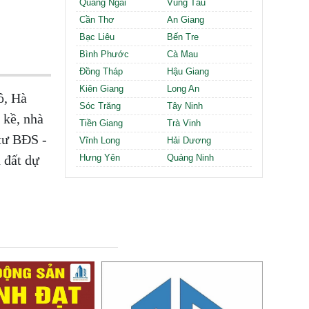
Quảng Ngãi
Vũng Tàu
Cần Thơ
An Giang
Bạc Liêu
Bến Tre
Bình Phước
Cà Mau
Đồng Tháp
Hậu Giang
Kiên Giang
Long An
ồ, Hà
Sóc Trăng
Tây Ninh
 kề, nhà
Tiền Giang
Trà Vinh
 tư BĐS -
Vĩnh Long
Hải Dương
 đất dự
Hưng Yên
Quảng Ninh