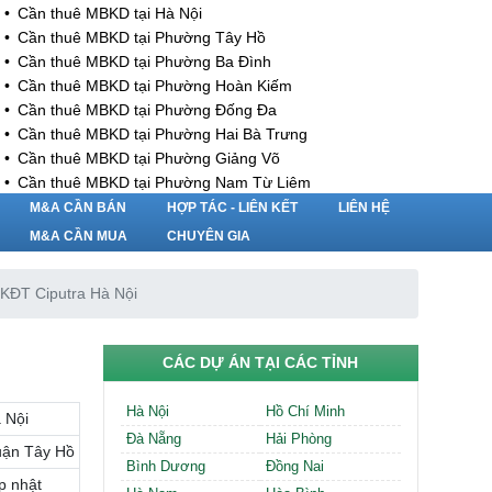
Cần thuê MBKD tại Hà Nội
Cần thuê MBKD tại Phường Tây Hồ
Cần thuê MBKD tại Phường Ba Đình
Cần thuê MBKD tại Phường Hoàn Kiếm
Cần thuê MBKD tại Phường Đống Đa
Cần thuê MBKD tại Phường Hai Bà Trưng
Cần thuê MBKD tại Phường Giảng Võ
Cần thuê MBKD tại Phường Nam Từ Liêm
Cần thuê MBKD tại Phường Cầu Giấy
M&A CẦN BÁN
HỢP TÁC - LIÊN KẾT
LIÊN HỆ
Cần thuê MBKD tại Phường Thanh Xuân
M&A CẦN MUA
CHUYÊN GIA
Cần thuê MBKD tại Phường Long Biên
Cần thuê MBKD tại Phường Hà Đông
 KĐT Ciputra Hà Nội
Cần thuê MBKD tại Phường Hoàng Mai
Cần thuê MBKD tại Phường Ô Chợ Dừa
Cần thuê MBKD tại Phường Yên Hòa
CÁC DỰ ÁN TẠI CÁC TỈNH
Cần thuê MBKD tại Phường Nghĩa Độ
Cần thuê MBKD tại Phường Phương Liệt
Hà Nội
Hồ Chí Minh
 Nội
Cần thuê MBKD tại Phường Khương Đình
Đà Nẵng
Hải Phòng
Cần thuê MBKD tại Phường Yên Sở
ận Tây Hồ
Bình Dương
Đồng Nai
Cần thuê MBKD tại Phường Hoàng Liệt
p nhật