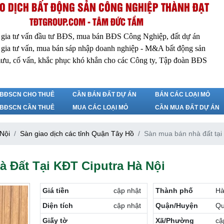
O DỊCH BẤT ĐỘNG SẢN CÔNG NGHIỆP THÀNH ĐẠT
TĐTGROUP.COM - TÂM ĐỨC TẦM
 gia tư vấn đầu tư BĐS, mua bán BĐS Công Nghiệp, đất dự án
 gia tư vấn, mua bán sáp nhập doanh nghiệp - M&A bất động sản
ưu, cố vấn, khắc phục khó khắn cho các Công ty, Tập đoàn BĐS
BĐSCN CHO THUÊ
CẦN BÁN ĐẤT DỰ ÁN
BÁN CÁC LOẠI MỎ
BĐSCN CẦN THUÊ
MUA CÁC LOẠI MỎ
CẦN MUA ĐẤT DỰ ÁN
 Nội
Sàn giao dịch các tỉnh Quận Tây Hồ
Sàn mua bán nhà đất tại
 Đất Tại KĐT Ciputra Hà Nội
Giá tiền
cập nhật
Thành phố
Hà
Diện tích
cập nhật
Quận/Huyện
Qu
Giấy tờ
Xã/Phường
cậ