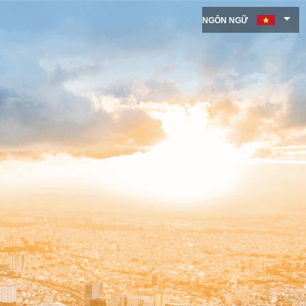
NGÔN NGỮ