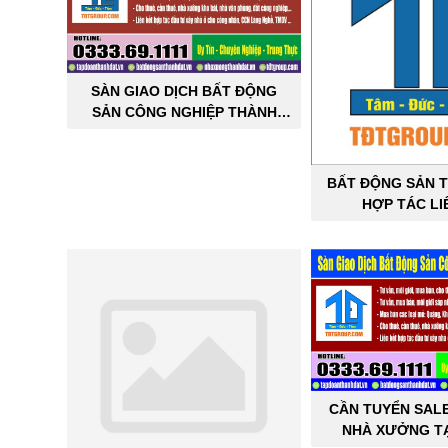
SÀN GIAO DỊCH BẤT ĐỘNG
SẢN CÔNG NGHIỆP THÀNH
ĐẠT
BẤT ĐỘNG SẢN T
HỢP TÁC LI
CẦN TUYỂN SAL
NHÀ XƯỞNG TẠ