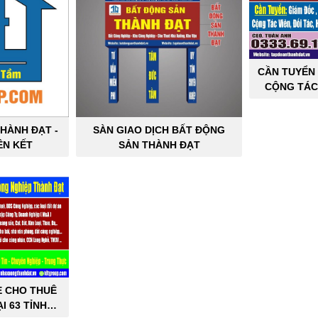
CẦN TUYỂN 
CỘNG TÁC
SẢN C
HÀNH ĐẠT -
SÀN GIAO DỊCH BẤT ĐỘNG
ÊN KẾT
SẢN THÀNH ĐẠT
E CHO THUÊ
I 63 TỈNH