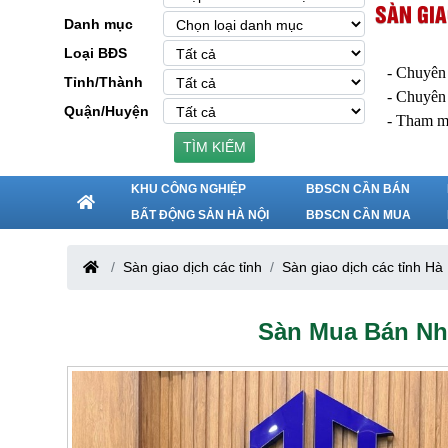
SÀN GIA
Danh mục
Loại BĐS
- Chuyên
Tỉnh/Thành
- Chuyên
Quận/Huyện
- Tham m
TÌM KIẾM
KHU CÔNG NGHIỆP
BĐSCN CẦN BÁN
BẤT ĐỘNG SẢN HÀ NỘI
BĐSCN CẦN MUA
Sàn giao dịch các tỉnh
Sàn giao dịch các tỉnh Hà
Sàn Mua Bán Nhà