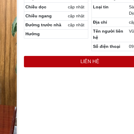
Chiều dọc
cập nhật
Loại tin
Sà
Dị
Chiều ngang
cập nhật
Địa chỉ
cậ
Đường trước nhà
cập nhật
Tên người liên
Vũ
Hướng
hệ
Số điện thoại
09
LIÊN HỆ