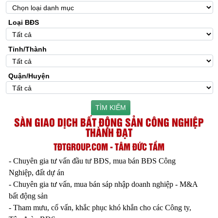
Loại BĐS
Tỉnh/Thành
Quận/Huyện
TÌM KIẾM
SÀN GIAO DỊCH BẤT ĐỘNG SẢN CÔNG NGHIỆP
THÀNH ĐẠT
TĐTGROUP.COM - TÂM ĐỨC TẦM
- Chuyên gia tư vấn đầu tư BĐS, mua bán BĐS Công
Nghiệp, đất dự án
- Chuyên gia tư vấn, mua bán sáp nhập doanh nghiệp - M&A
bất động sản
- Tham mưu, cố vấn, khắc phục khó khắn cho các Công ty,