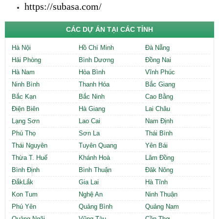
https://subasa.com/
CÁC DỰ ÁN TẠI CÁC TỈNH
Hà Nội
Hồ Chí Minh
Đà Nẵng
Hải Phòng
Bình Dương
Đồng Nai
Hà Nam
Hòa Bình
Vĩnh Phúc
Ninh Bình
Thanh Hóa
Bắc Giang
Bắc Kạn
Bắc Ninh
Cao Bằng
Điện Biên
Hà Giang
Lai Châu
Lạng Sơn
Lao Cai
Nam Định
Phú Thọ
Sơn La
Thái Bình
Thái Nguyên
Tuyên Quang
Yên Bái
Thừa T. Huế
Khánh Hoà
Lâm Đồng
Bình Định
Bình Thuận
Đăk Nông
ĐắkLắk
Gia Lai
Hà Tĩnh
Kon Tum
Nghệ An
Ninh Thuận
Phú Yên
Quảng Bình
Quảng Nam
Quảng Ngãi
Vũng Tàu
Cần Thơ