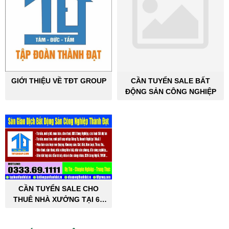
GIỚI THIỆU VỀ TĐT GROUP
CẦN TUYỂN SALE BẤT
ĐỘNG SẢN CÔNG NGHIỆP
CẦN TUYỂN SALE CHO
THUÊ NHÀ XƯỞNG TẠI 63
TỈNH THÀNH PHỐ