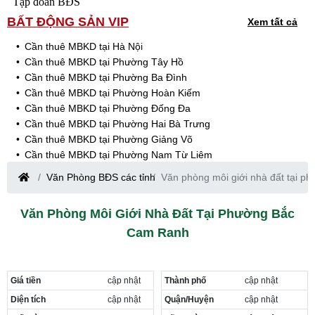
Tập đoàn BĐS
BẤT ĐỘNG SẢN VIP
Xem tất cả
Cần thuê MBKD tại Hà Nội
Cần thuê MBKD tại Phường Tây Hồ
Cần thuê MBKD tại Phường Ba Đình
Cần thuê MBKD tại Phường Hoàn Kiếm
Cần thuê MBKD tại Phường Đống Đa
Cần thuê MBKD tại Phường Hai Bà Trưng
Cần thuê MBKD tại Phường Giảng Võ
Cần thuê MBKD tại Phường Nam Từ Liêm
Cần thuê MBKD tại Phường Cầu Giấy
Văn Phòng BĐS các tỉnh
Văn phòng môi giới nhà đất tại 
Cần thuê MBKD tại Phường Thanh Xuân
Cần thuê MBKD tại Phường Long Biên
Văn Phòng Môi Giới Nhà Đất Tại Phường Bắc
Cần thuê MBKD tại Phường Hà Đông
Cam Ranh
Cần thuê MBKD tại Phường Hoàng Mai
Cần thuê MBKD tại Phường Ô Chợ Dừa
Cần thuê MBKD tại Phường Yên Hòa
Cần thuê MBKD tại Phường Nghĩa Độ
Giá tiền
cập nhật
Thành phố
cập nhật
Cần thuê MBKD tại Phường Phương Liệt
Diện tích
cập nhật
Quận/Huyện
cập nhật
Cần thuê MBKD tại Phường Khương Đình