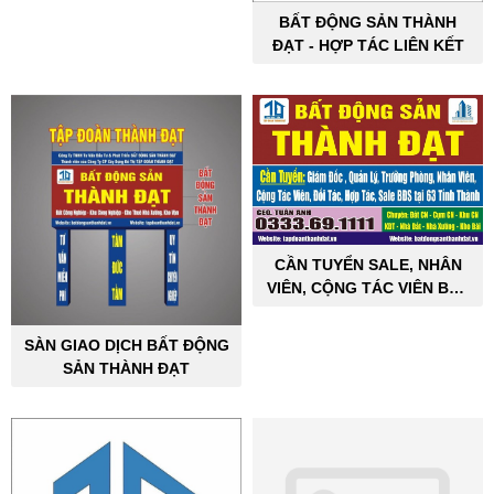
BẤT ĐỘNG SẢN THÀNH
ĐẠT - HỢP TÁC LIÊN KẾT
CẦN TUYỂN SALE, NHÂN
VIÊN, CỘNG TÁC VIÊN BẤT
ĐỘNG SẢN CÔNG NGHIỆP
SÀN GIAO DỊCH BẤT ĐỘNG
SẢN THÀNH ĐẠT