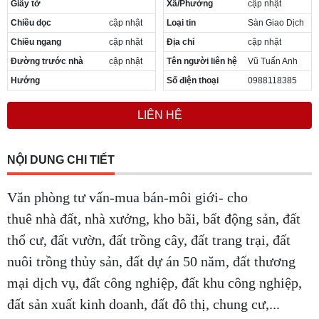
Giấy tờ
Xã/Phường
cập nhật
Cần thuê MBKD tại Phường Yên Sở
Chiều dọc
cập nhật
Loại tin
Sàn Giao Dịch
Cần thuê MBKD tại Phường Hoàng Liệt
Cần thuê MBKD tại Phường Định Công
Chiều ngang
cập nhật
Địa chỉ
cập nhật
Cần thuê MBKD tại Phường Tương Mai
Đường trước nhà
cập nhật
Tên người liên hệ
Vũ Tuấn Anh
Cần thuê MBKD tại Phường Vĩnh Hưng
Hướng
Số điện thoại
0988118385
Cần thuê MBKD tại Phường Lĩnh Nam
Cần thuê MBKD tại Phường Hồng Hà
LIÊN HỆ
Cần thuê MBKD tại Phường Láng
Cần thuê MBKD tại Phường Văn Miếu
Cần thuê MBKD tại Phường Kim Liên
NỘI DUNG CHI TIẾT
Cần thuê MBKD tại Phường Bạch Mai
Cần thuê MBKD tại Phường Vĩnh Tuy
Văn phòng tư vấn-mua bán-môi giới- cho
thuê nhà đất, nhà xưởng, kho bãi, bất động sản, đất
thổ cư, đất vườn, đất trồng cây, đất trang trại, đất
nuôi trồng thủy sản, đất dự án 50 năm, đất thương
mại dịch vụ, đất công nghiệp, đất khu công nghiệp,
đất sản xuất kinh doanh, đất đô thị, chung cư,...