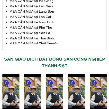
M&A CẦN MUA tại Hà Giang
M&A CẦN MUA tại Lai Châu
M&A CẦN MUA tại Lạng Sơn
M&A CẦN MUA tại Lao Cai
M&A CẦN MUA tại Nam Định
M&A CẦN MUA tại Phú Thọ
M&A CẦN MUA tại Sơn La
M&A CẦN MUA tại Thái Bình
M&A CẦN MUA tại Thái Nguyên
M&A CẦN MUA tại Tuyên Quang
M&A CẦN MUA tại Yên Bái
SÀN GIAO DỊCH BẤT ĐỘNG SẢN CÔNG NGHIỆP
M&A CẦN MUA tại Thừa T. Huế
M&A CẦN MUA tại Khánh Hoà
THÀNH ĐẠT
M&A CẦN MUA tại Lâm Đồng
M&A CẦN MUA tại Bình Định
M&A CẦN MUA tại Bình Thuận
M&A CẦN MUA tại Đăk Nông
M&A CẦN MUA tại ĐắkLắk
M&A CẦN MUA tại Gia Lai
M&A CẦN MUA tại Hà Tĩnh
M&A CẦN MUA tại Kon Tum