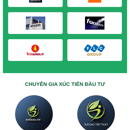
M&A CẦN MUA tại Trà Vinh
M&A CẦN MUA tại Vĩnh Long
M&A CẦN MUA tại Hải Dương
M&A CẦN MUA tại Hưng Yên
M&A CẦN MUA tại Quảng Ninh
CHUYÊN GIA XÚC TIẾN ĐẦU TƯ