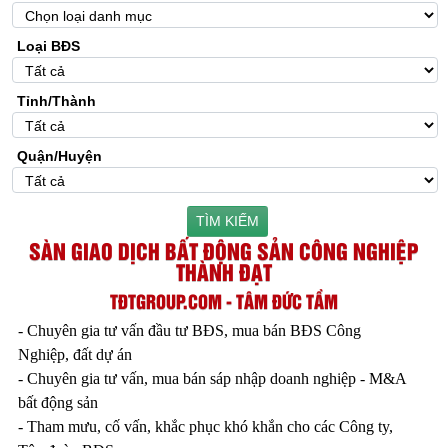
Loại BĐS
Tỉnh/Thành
Quận/Huyện
TÌM KIẾM
SÀN GIAO DỊCH BẤT ĐỘNG SẢN CÔNG NGHIỆP
THÀNH ĐẠT
TĐTGROUP.COM - TÂM ĐỨC TẦM
- Chuyên gia tư vấn đầu tư BĐS, mua bán BĐS Công
Nghiệp, đất dự án
- Chuyên gia tư vấn, mua bán sáp nhập doanh nghiệp - M&A
bất động sản
- Tham mưu, cố vấn, khắc phục khó khắn cho các Công ty,