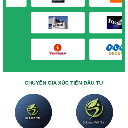
M&A CẦN MUA tại Trà Vinh
M&A CẦN MUA tại Vĩnh Long
M&A CẦN MUA tại Hải Dương
M&A CẦN MUA tại Hưng Yên
M&A CẦN MUA tại Quảng Ninh
CHUYÊN GIA XÚC TIẾN ĐẦU TƯ