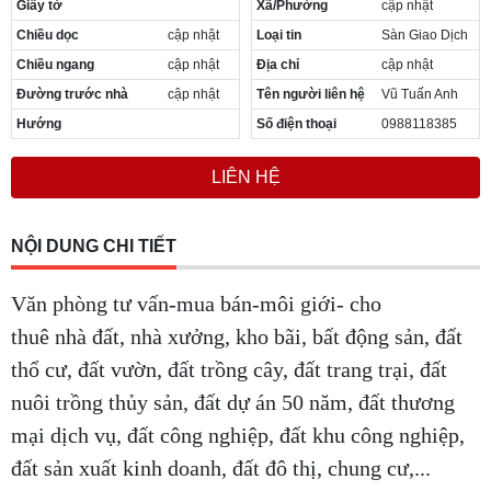
Giấy tờ
Xã/Phường
cập nhật
Cần thuê MBKD tại Phường Yên Sở
Chiều dọc
cập nhật
Loại tin
Sàn Giao Dịch
Cần thuê MBKD tại Phường Hoàng Liệt
Cần thuê MBKD tại Phường Định Công
Chiều ngang
cập nhật
Địa chỉ
cập nhật
Cần thuê MBKD tại Phường Tương Mai
Đường trước nhà
cập nhật
Tên người liên hệ
Vũ Tuấn Anh
Cần thuê MBKD tại Phường Vĩnh Hưng
Hướng
Số điện thoại
0988118385
Cần thuê MBKD tại Phường Lĩnh Nam
Cần thuê MBKD tại Phường Hồng Hà
LIÊN HỆ
Cần thuê MBKD tại Phường Láng
Cần thuê MBKD tại Phường Văn Miếu
Cần thuê MBKD tại Phường Kim Liên
NỘI DUNG CHI TIẾT
Cần thuê MBKD tại Phường Bạch Mai
Cần thuê MBKD tại Phường Vĩnh Tuy
Văn phòng tư vấn-mua bán-môi giới- cho
thuê nhà đất, nhà xưởng, kho bãi, bất động sản, đất
thổ cư, đất vườn, đất trồng cây, đất trang trại, đất
nuôi trồng thủy sản, đất dự án 50 năm, đất thương
mại dịch vụ, đất công nghiệp, đất khu công nghiệp,
đất sản xuất kinh doanh, đất đô thị, chung cư,...