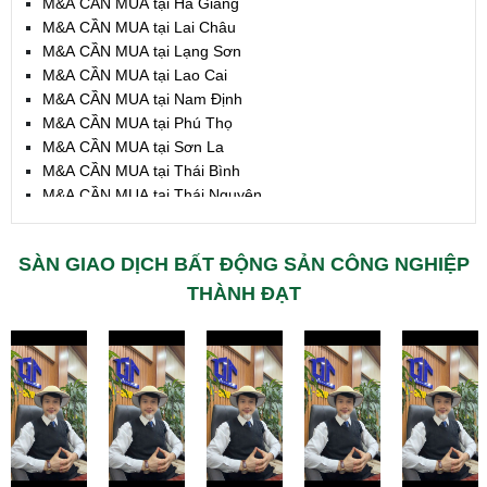
M&A CẦN MUA tại Hà Giang
M&A CẦN MUA tại Lai Châu
M&A CẦN MUA tại Lạng Sơn
M&A CẦN MUA tại Lao Cai
M&A CẦN MUA tại Nam Định
M&A CẦN MUA tại Phú Thọ
M&A CẦN MUA tại Sơn La
M&A CẦN MUA tại Thái Bình
M&A CẦN MUA tại Thái Nguyên
M&A CẦN MUA tại Tuyên Quang
M&A CẦN MUA tại Yên Bái
SÀN GIAO DỊCH BẤT ĐỘNG SẢN CÔNG NGHIỆP
M&A CẦN MUA tại Thừa T. Huế
M&A CẦN MUA tại Khánh Hoà
THÀNH ĐẠT
M&A CẦN MUA tại Lâm Đồng
M&A CẦN MUA tại Bình Định
M&A CẦN MUA tại Bình Thuận
M&A CẦN MUA tại Đăk Nông
M&A CẦN MUA tại ĐắkLắk
M&A CẦN MUA tại Gia Lai
M&A CẦN MUA tại Hà Tĩnh
M&A CẦN MUA tại Kon Tum