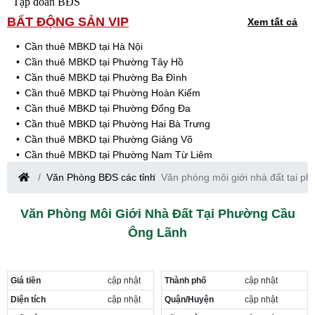
Tập đoàn BĐS
BẤT ĐỘNG SẢN VIP
Xem tất cả
Cần thuê MBKD tại Hà Nội
Cần thuê MBKD tại Phường Tây Hồ
Cần thuê MBKD tại Phường Ba Đình
Cần thuê MBKD tại Phường Hoàn Kiếm
Cần thuê MBKD tại Phường Đống Đa
Cần thuê MBKD tại Phường Hai Bà Trưng
Cần thuê MBKD tại Phường Giảng Võ
Cần thuê MBKD tại Phường Nam Từ Liêm
Cần thuê MBKD tại Phường Cầu Giấy
Văn Phòng BĐS các tỉnh
Văn phòng môi giới nhà đất tại 
Cần thuê MBKD tại Phường Thanh Xuân
Cần thuê MBKD tại Phường Long Biên
Văn Phòng Môi Giới Nhà Đất Tại Phường Cầu
Cần thuê MBKD tại Phường Hà Đông
Ông Lãnh
Cần thuê MBKD tại Phường Hoàng Mai
Cần thuê MBKD tại Phường Ô Chợ Dừa
Cần thuê MBKD tại Phường Yên Hòa
Cần thuê MBKD tại Phường Nghĩa Độ
Giá tiền
cập nhật
Thành phố
cập nhật
Cần thuê MBKD tại Phường Phương Liệt
Diện tích
cập nhật
Quận/Huyện
cập nhật
Cần thuê MBKD tại Phường Khương Đình