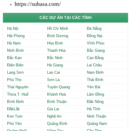
https://subasa.com/
CÁC DỰ ÁN TẠI CÁC TỈNH
Hà Nội
Hồ Chí Minh
Đà Nẵng
Hải Phòng
Bình Dương
Đồng Nai
Hà Nam
Hòa Bình
Vĩnh Phúc
Ninh Bình
Thanh Hóa
Bắc Giang
Bắc Kạn
Bắc Ninh
Cao Bằng
Điện Biên
Hà Giang
Lai Châu
Lạng Sơn
Lao Cai
Nam Định
Phú Thọ
Sơn La
Thái Bình
Thái Nguyên
Tuyên Quang
Yên Bái
Thừa T. Huế
Khánh Hoà
Lâm Đồng
Bình Định
Bình Thuận
Đăk Nông
ĐắkLắk
Gia Lai
Hà Tĩnh
Kon Tum
Nghệ An
Ninh Thuận
Phú Yên
Quảng Bình
Quảng Nam
Quảng Ngãi
Vũng Tàu
Cần Thơ