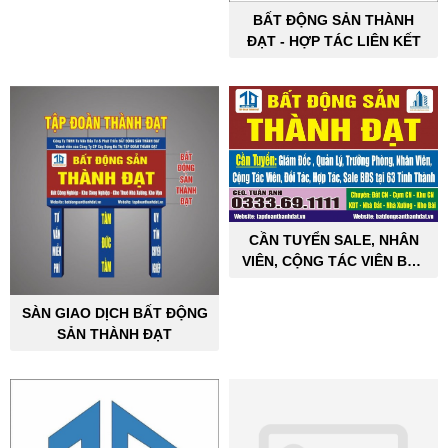
BẤT ĐỘNG SẢN THÀNH
ĐẠT - HỢP TÁC LIÊN KẾT
CẦN TUYỂN SALE, NHÂN
VIÊN, CỘNG TÁC VIÊN BẤT
ĐỘNG SẢN CÔNG NGHIỆP
SÀN GIAO DỊCH BẤT ĐỘNG
SẢN THÀNH ĐẠT