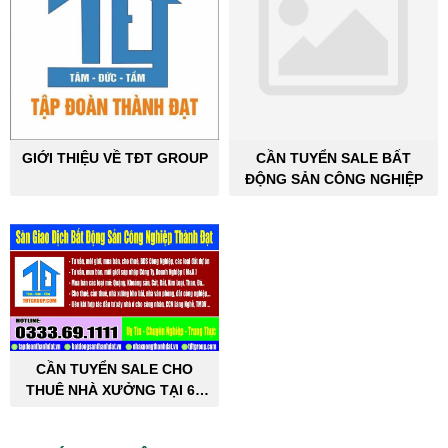
GIỚI THIỆU VỀ TĐT GROUP
CẦN TUYỂN SALE BẤT
ĐỘNG SẢN CÔNG NGHIỆP
CẦN TUYỂN SALE CHO
THUÊ NHÀ XƯỞNG TẠI 63
TỈNH THÀNH PHỐ