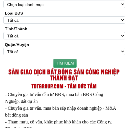
Loại BĐS
Tỉnh/Thành
Quận/Huyện
TÌM KIẾM
SÀN GIAO DỊCH BẤT ĐỘNG SẢN CÔNG NGHIỆP
THÀNH ĐẠT
TĐTGROUP.COM - TÂM ĐỨC TẦM
- Chuyên gia tư vấn đầu tư BĐS, mua bán BĐS Công
Nghiệp, đất dự án
- Chuyên gia tư vấn, mua bán sáp nhập doanh nghiệp - M&A
bất động sản
- Tham mưu, cố vấn, khắc phục khó khắn cho các Công ty,