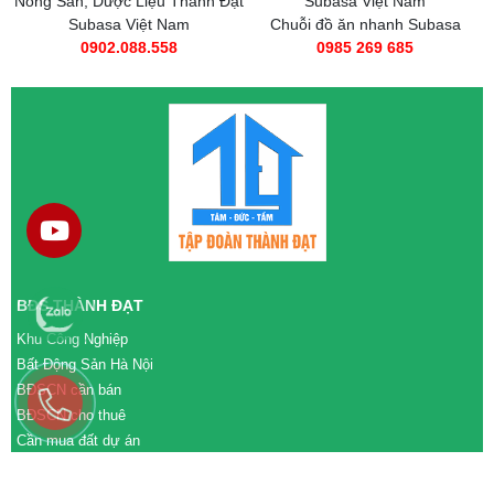
Nông Sản, Dược Liệu Thành Đạt
Subasa Việt Nam
Subasa Việt Nam
Chuỗi đồ ăn nhanh Subasa
0902.088.558
0985 269 685
BĐS THÀNH ĐẠT
Khu Công Nghiệp
Bất Động Sản Hà Nội
BĐSCN cần bán
BĐSCN cho thuê
Cần mua đất dự án
Cần bán đất dự án
M&A cần mua