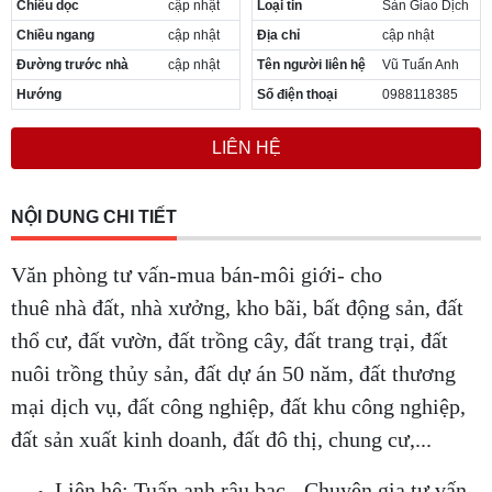
Chiều dọc
cập nhật
Loại tin
Sàn Giao Dịch
Cần thuê MBKD tại Phường Yên Sở
Chiều ngang
cập nhật
Địa chỉ
cập nhật
Cần thuê MBKD tại Phường Hoàng Liệt
Cần thuê MBKD tại Phường Định Công
Đường trước nhà
cập nhật
Tên người liên hệ
Vũ Tuấn Anh
Cần thuê MBKD tại Phường Tương Mai
Hướng
Số điện thoại
0988118385
Cần thuê MBKD tại Phường Vĩnh Hưng
Cần thuê MBKD tại Phường Lĩnh Nam
LIÊN HỆ
Cần thuê MBKD tại Phường Hồng Hà
Cần thuê MBKD tại Phường Láng
Cần thuê MBKD tại Phường Văn Miếu
NỘI DUNG CHI TIẾT
Cần thuê MBKD tại Phường Kim Liên
Cần thuê MBKD tại Phường Bạch Mai
Văn phòng tư vấn-mua bán-môi giới- cho
Cần thuê MBKD tại Phường Vĩnh Tuy
thuê nhà đất, nhà xưởng, kho bãi, bất động sản, đất
thổ cư, đất vườn, đất trồng cây, đất trang trại, đất
nuôi trồng thủy sản, đất dự án 50 năm, đất thương
mại dịch vụ, đất công nghiệp, đất khu công nghiệp,
đất sản xuất kinh doanh, đất đô thị, chung cư,...
Liên hệ: Tuấn anh râu bạc - Chuyên gia tư vấn