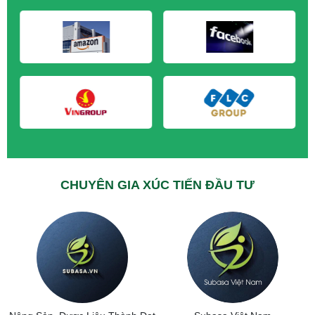
M&A CẦN MUA tại Vĩnh Long
M&A CẦN MUA tại Hải Dương
M&A CẦN MUA tại Hưng Yên
M&A CẦN MUA tại Quảng Ninh
CHUYÊN GIA XÚC TIẾN ĐẦU TƯ