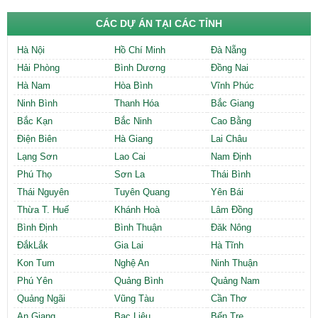
CÁC DỰ ÁN TẠI CÁC TỈNH
Hà Nội
Hồ Chí Minh
Đà Nẵng
Hải Phòng
Bình Dương
Đồng Nai
Hà Nam
Hòa Bình
Vĩnh Phúc
Ninh Bình
Thanh Hóa
Bắc Giang
Bắc Kạn
Bắc Ninh
Cao Bằng
Điện Biên
Hà Giang
Lai Châu
Lạng Sơn
Lao Cai
Nam Định
Phú Thọ
Sơn La
Thái Bình
Thái Nguyên
Tuyên Quang
Yên Bái
Thừa T. Huế
Khánh Hoà
Lâm Đồng
Bình Định
Bình Thuận
Đăk Nông
ĐắkLắk
Gia Lai
Hà Tĩnh
Kon Tum
Nghệ An
Ninh Thuận
Phú Yên
Quảng Bình
Quảng Nam
Quảng Ngãi
Vũng Tàu
Cần Thơ
An Giang
Bạc Liêu
Bến Tre