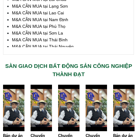
M&A CẦN MUA tại Lạng Sơn
M&A CẦN MUA tại Lao Cai
M&A CẦN MUA tại Nam Định
M&A CẦN MUA tại Phú Thọ
M&A CẦN MUA tại Sơn La
M&A CẦN MUA tại Thái Bình
M&A CẦN MUA tại Thái Nguyên
M&A CẦN MUA tại Tuyên Quang
M&A CẦN MUA tại Yên Bái
SÀN GIAO DỊCH BẤT ĐỘNG SẢN CÔNG NGHIỆP
M&A CẦN MUA tại Thừa T. Huế
M&A CẦN MUA tại Khánh Hoà
THÀNH ĐẠT
M&A CẦN MUA tại Lâm Đồng
M&A CẦN MUA tại Bình Định
M&A CẦN MUA tại Bình Thuận
M&A CẦN MUA tại Đăk Nông
M&A CẦN MUA tại ĐắkLắk
M&A CẦN MUA tại Gia Lai
M&A CẦN MUA tại Hà Tĩnh
M&A CẦN MUA tại Kon Tum
M&A CẦN MUA tại Nghệ An
Bán dự án
Chuyển
Chuyển
Chuyển
Bán dự án