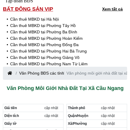
Tập đoàn BĐS
BẤT ĐỘNG SẢN VIP
Xem tất cả
Cần thuê MBKD tại Hà Nội
Cần thuê MBKD tại Phường Tây Hồ
Cần thuê MBKD tại Phường Ba Đình
Cần thuê MBKD tại Phường Hoàn Kiếm
Cần thuê MBKD tại Phường Đống Đa
Cần thuê MBKD tại Phường Hai Bà Trưng
Cần thuê MBKD tại Phường Giảng Võ
Cần thuê MBKD tại Phường Nam Từ Liêm
Cần thuê MBKD tại Phường Cầu Giấy
Văn Phòng BĐS các tỉnh
Văn phòng môi giới nhà đất tại x
Cần thuê MBKD tại Phường Thanh Xuân
Cần thuê MBKD tại Phường Long Biên
Văn Phòng Môi Giới Nhà Đất Tại Xã Cầu Ngang
Cần thuê MBKD tại Phường Hà Đông
Cần thuê MBKD tại Phường Hoàng Mai
Cần thuê MBKD tại Phường Ô Chợ Dừa
Giá tiền
cập nhật
Thành phố
cập nhật
Cần thuê MBKD tại Phường Yên Hòa
Cần thuê MBKD tại Phường Nghĩa Độ
Diện tích
cập nhật
Quận/Huyện
cập nhật
Cần thuê MBKD tại Phường Phương Liệt
Giấy tờ
Xã/Phường
cập nhật
Cần thuê MBKD tại Phường Khương Đình