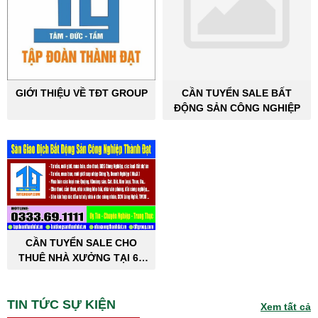
GIỚI THIỆU VỀ TĐT GROUP
CẦN TUYỂN SALE BẤT
ĐỘNG SẢN CÔNG NGHIỆP
CẦN TUYỂN SALE CHO
THUÊ NHÀ XƯỞNG TẠI 63
TỈNH THÀNH PHỐ
TIN TỨC SỰ KIỆN
Xem tất cả