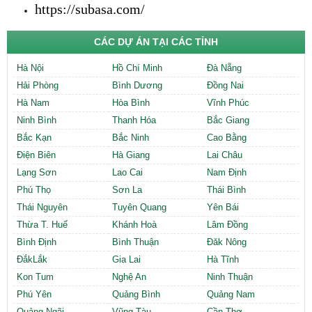
https://subasa.com/
CÁC DỰ ÁN TẠI CÁC TỈNH
Hà Nội
Hồ Chí Minh
Đà Nẵng
Hải Phòng
Bình Dương
Đồng Nai
Hà Nam
Hòa Bình
Vĩnh Phúc
Ninh Bình
Thanh Hóa
Bắc Giang
Bắc Kạn
Bắc Ninh
Cao Bằng
Điện Biên
Hà Giang
Lai Châu
Lạng Sơn
Lao Cai
Nam Định
Phú Thọ
Sơn La
Thái Bình
Thái Nguyên
Tuyên Quang
Yên Bái
Thừa T. Huế
Khánh Hoà
Lâm Đồng
Bình Định
Bình Thuận
Đăk Nông
ĐắkLắk
Gia Lai
Hà Tĩnh
Kon Tum
Nghệ An
Ninh Thuận
Phú Yên
Quảng Bình
Quảng Nam
Quảng Ngãi
Vũng Tàu
Cần Thơ