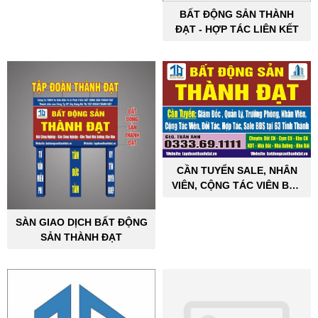
BẤT ĐỘNG SẢN THÀNH
ĐẠT - HỢP TÁC LIÊN KẾT
CẦN TUYỂN SALE, NHÂN
VIÊN, CỘNG TÁC VIÊN BẤT
ĐỘNG SẢN CÔNG NGHIỆP
SÀN GIAO DỊCH BẤT ĐỘNG
SẢN THÀNH ĐẠT