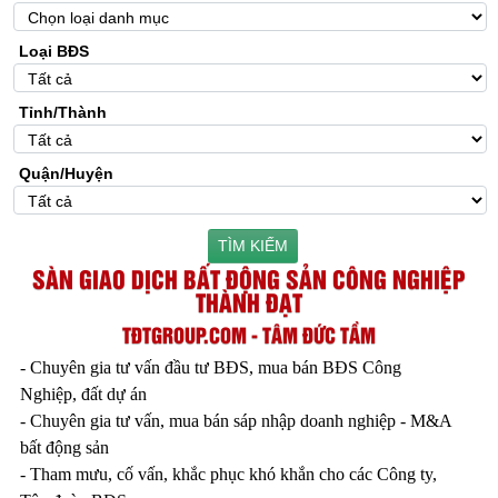
Loại BĐS
Tỉnh/Thành
Quận/Huyện
TÌM KIẾM
SÀN GIAO DỊCH BẤT ĐỘNG SẢN CÔNG NGHIỆP
THÀNH ĐẠT
TĐTGROUP.COM - TÂM ĐỨC TẦM
- Chuyên gia tư vấn đầu tư BĐS, mua bán BĐS Công
Nghiệp, đất dự án
- Chuyên gia tư vấn, mua bán sáp nhập doanh nghiệp - M&A
bất động sản
- Tham mưu, cố vấn, khắc phục khó khắn cho các Công ty,