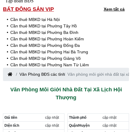
Tập đoàn BĐS
BẤT ĐỘNG SẢN VIP
Xem tất cả
Cần thuê MBKD tại Hà Nội
Cần thuê MBKD tại Phường Tây Hồ
Cần thuê MBKD tại Phường Ba Đình
Cần thuê MBKD tại Phường Hoàn Kiếm
Cần thuê MBKD tại Phường Đống Đa
Cần thuê MBKD tại Phường Hai Bà Trưng
Cần thuê MBKD tại Phường Giảng Võ
Cần thuê MBKD tại Phường Nam Từ Liêm
Cần thuê MBKD tại Phường Cầu Giấy
Văn Phòng BĐS các tỉnh
Văn phòng môi giới nhà đất tại xã
Cần thuê MBKD tại Phường Thanh Xuân
Cần thuê MBKD tại Phường Long Biên
Văn Phòng Môi Giới Nhà Đất Tại Xã Lịch Hội
Cần thuê MBKD tại Phường Hà Đông
Thượng
Cần thuê MBKD tại Phường Hoàng Mai
Cần thuê MBKD tại Phường Ô Chợ Dừa
Cần thuê MBKD tại Phường Yên Hòa
Cần thuê MBKD tại Phường Nghĩa Độ
Giá tiền
cập nhật
Thành phố
cập nhật
Cần thuê MBKD tại Phường Phương Liệt
Diện tích
cập nhật
Quận/Huyện
cập nhật
Cần thuê MBKD tại Phường Khương Đình