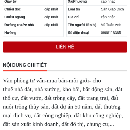
Giấy tờ
Xã/Phường
cập nhật
Cần thuê MBKD tại Phường Yên Sở
Chiều dọc
cập nhật
Loại tin
Sàn Giao Dịch
Cần thuê MBKD tại Phường Hoàng Liệt
Cần thuê MBKD tại Phường Định Công
Chiều ngang
cập nhật
Địa chỉ
cập nhật
Cần thuê MBKD tại Phường Tương Mai
Đường trước nhà
cập nhật
Tên người liên hệ
Vũ Tuấn Anh
Cần thuê MBKD tại Phường Vĩnh Hưng
Hướng
Số điện thoại
0988118385
Cần thuê MBKD tại Phường Lĩnh Nam
Cần thuê MBKD tại Phường Hồng Hà
LIÊN HỆ
Cần thuê MBKD tại Phường Láng
Cần thuê MBKD tại Phường Văn Miếu
Cần thuê MBKD tại Phường Kim Liên
NỘI DUNG CHI TIẾT
Cần thuê MBKD tại Phường Bạch Mai
Cần thuê MBKD tại Phường Vĩnh Tuy
Văn phòng tư vấn-mua bán-môi giới- cho
thuê nhà đất, nhà xưởng, kho bãi, bất động sản, đất
thổ cư, đất vườn, đất trồng cây, đất trang trại, đất
nuôi trồng thủy sản, đất dự án 50 năm, đất thương
mại dịch vụ, đất công nghiệp, đất khu công nghiệp,
đất sản xuất kinh doanh, đất đô thị, chung cư,...