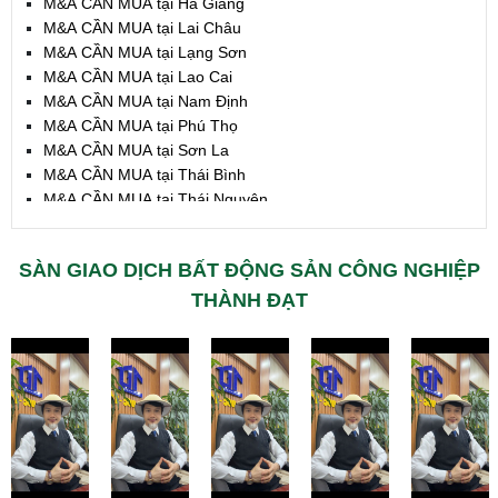
M&A CẦN MUA tại Hà Giang
M&A CẦN MUA tại Lai Châu
M&A CẦN MUA tại Lạng Sơn
M&A CẦN MUA tại Lao Cai
M&A CẦN MUA tại Nam Định
M&A CẦN MUA tại Phú Thọ
M&A CẦN MUA tại Sơn La
M&A CẦN MUA tại Thái Bình
M&A CẦN MUA tại Thái Nguyên
M&A CẦN MUA tại Tuyên Quang
M&A CẦN MUA tại Yên Bái
SÀN GIAO DỊCH BẤT ĐỘNG SẢN CÔNG NGHIỆP
M&A CẦN MUA tại Thừa T. Huế
M&A CẦN MUA tại Khánh Hoà
THÀNH ĐẠT
M&A CẦN MUA tại Lâm Đồng
M&A CẦN MUA tại Bình Định
M&A CẦN MUA tại Bình Thuận
M&A CẦN MUA tại Đăk Nông
M&A CẦN MUA tại ĐắkLắk
M&A CẦN MUA tại Gia Lai
M&A CẦN MUA tại Hà Tĩnh
M&A CẦN MUA tại Kon Tum