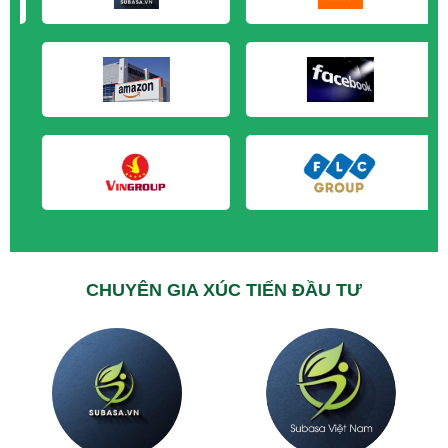
M&A CẦN MUA tại Trà Vinh
M&A CẦN MUA tại Vĩnh Long
M&A CẦN MUA tại Hải Dương
M&A CẦN MUA tại Hưng Yên
M&A CẦN MUA tại Quảng Ninh
CHUYÊN GIA XÚC TIẾN ĐẦU TƯ