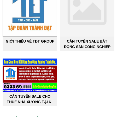
GIỚI THIỆU VỀ TĐT GROUP
CẦN TUYỂN SALE BẤT
ĐỘNG SẢN CÔNG NGHIỆP
CẦN TUYỂN SALE CHO
THUÊ NHÀ XƯỞNG TẠI 63
TỈNH THÀNH PHỐ