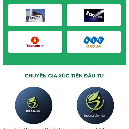
M&A CẦN MUA tại Vĩnh Long
M&A CẦN MUA tại Hải Dương
M&A CẦN MUA tại Hưng Yên
M&A CẦN MUA tại Quảng Ninh
CHUYÊN GIA XÚC TIẾN ĐẦU TƯ