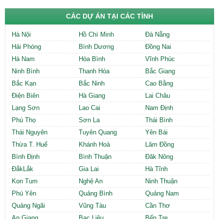
CÁC DỰ ÁN TẠI CÁC TỈNH
Hà Nội
Hồ Chí Minh
Đà Nẵng
Hải Phòng
Bình Dương
Đồng Nai
Hà Nam
Hòa Bình
Vĩnh Phúc
Ninh Bình
Thanh Hóa
Bắc Giang
Bắc Kạn
Bắc Ninh
Cao Bằng
Điện Biên
Hà Giang
Lai Châu
Lạng Sơn
Lao Cai
Nam Định
Phú Thọ
Sơn La
Thái Bình
Thái Nguyên
Tuyên Quang
Yên Bái
Thừa T. Huế
Khánh Hoà
Lâm Đồng
Bình Định
Bình Thuận
Đăk Nông
ĐắkLắk
Gia Lai
Hà Tĩnh
Kon Tum
Nghệ An
Ninh Thuận
Phú Yên
Quảng Bình
Quảng Nam
Quảng Ngãi
Vũng Tàu
Cần Thơ
An Giang
Bạc Liêu
Bến Tre