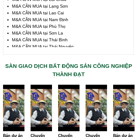
M&A CẦN MUA tại Lạng Sơn
M&A CẦN MUA tại Lao Cai
M&A CẦN MUA tại Nam Định
M&A CẦN MUA tại Phú Thọ
M&A CẦN MUA tại Sơn La
M&A CẦN MUA tại Thái Bình
M&A CẦN MUA tại Thái Nguyên
M&A CẦN MUA tại Tuyên Quang
M&A CẦN MUA tại Yên Bái
SÀN GIAO DỊCH BẤT ĐỘNG SẢN CÔNG NGHIỆP
M&A CẦN MUA tại Thừa T. Huế
M&A CẦN MUA tại Khánh Hoà
THÀNH ĐẠT
M&A CẦN MUA tại Lâm Đồng
M&A CẦN MUA tại Bình Định
M&A CẦN MUA tại Bình Thuận
M&A CẦN MUA tại Đăk Nông
M&A CẦN MUA tại ĐắkLắk
M&A CẦN MUA tại Gia Lai
M&A CẦN MUA tại Hà Tĩnh
M&A CẦN MUA tại Kon Tum
M&A CẦN MUA tại Nghệ An
Bán dự án
Chuyển
Chuyển
Chuyển
Bán dự án