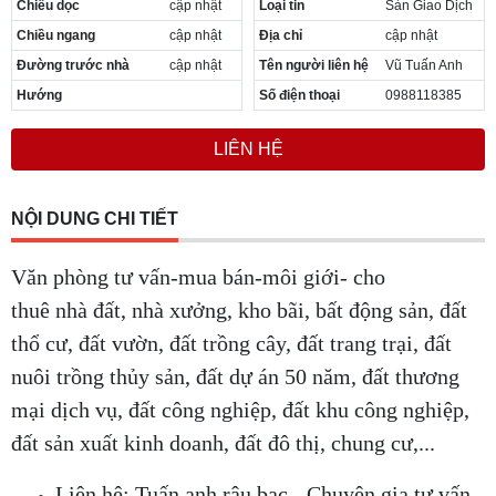
Chiều dọc
cập nhật
Loại tin
Sàn Giao Dịch
Cần thuê MBKD tại Phường Yên Sở
Chiều ngang
cập nhật
Địa chỉ
cập nhật
Cần thuê MBKD tại Phường Hoàng Liệt
Cần thuê MBKD tại Phường Định Công
Đường trước nhà
cập nhật
Tên người liên hệ
Vũ Tuấn Anh
Cần thuê MBKD tại Phường Tương Mai
Hướng
Số điện thoại
0988118385
Cần thuê MBKD tại Phường Vĩnh Hưng
Cần thuê MBKD tại Phường Lĩnh Nam
LIÊN HỆ
Cần thuê MBKD tại Phường Hồng Hà
Cần thuê MBKD tại Phường Láng
Cần thuê MBKD tại Phường Văn Miếu
NỘI DUNG CHI TIẾT
Cần thuê MBKD tại Phường Kim Liên
Cần thuê MBKD tại Phường Bạch Mai
Văn phòng tư vấn-mua bán-môi giới- cho
Cần thuê MBKD tại Phường Vĩnh Tuy
thuê nhà đất, nhà xưởng, kho bãi, bất động sản, đất
thổ cư, đất vườn, đất trồng cây, đất trang trại, đất
nuôi trồng thủy sản, đất dự án 50 năm, đất thương
mại dịch vụ, đất công nghiệp, đất khu công nghiệp,
đất sản xuất kinh doanh, đất đô thị, chung cư,...
Liên hệ: Tuấn anh râu bạc - Chuyên gia tư vấn