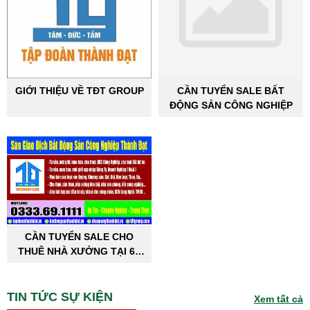
GIỚI THIỆU VỀ TĐT GROUP
CẦN TUYỂN SALE BẤT
ĐỘNG SẢN CÔNG NGHIỆP
CẦN TUYỂN SALE CHO
THUÊ NHÀ XƯỞNG TẠI 63
TỈNH THÀNH PHỐ
TIN TỨC SỰ KIỆN
Xem tất cả