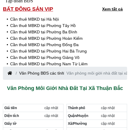
Tập đoàn BĐS
BẤT ĐỘNG SẢN VIP
Xem tất cả
Cần thuê MBKD tại Hà Nội
Cần thuê MBKD tại Phường Tây Hồ
Cần thuê MBKD tại Phường Ba Đình
Cần thuê MBKD tại Phường Hoàn Kiếm
Cần thuê MBKD tại Phường Đống Đa
Cần thuê MBKD tại Phường Hai Bà Trưng
Cần thuê MBKD tại Phường Giảng Võ
Cần thuê MBKD tại Phường Nam Từ Liêm
Cần thuê MBKD tại Phường Cầu Giấy
Văn Phòng BĐS các tỉnh
Văn phòng môi giới nhà đất tại x
Cần thuê MBKD tại Phường Thanh Xuân
Cần thuê MBKD tại Phường Long Biên
Văn Phòng Môi Giới Nhà Đất Tại Xã Thuận Bắc
Cần thuê MBKD tại Phường Hà Đông
Cần thuê MBKD tại Phường Hoàng Mai
Cần thuê MBKD tại Phường Ô Chợ Dừa
Giá tiền
cập nhật
Thành phố
cập nhật
Cần thuê MBKD tại Phường Yên Hòa
Cần thuê MBKD tại Phường Nghĩa Độ
Diện tích
cập nhật
Quận/Huyện
cập nhật
Cần thuê MBKD tại Phường Phương Liệt
Giấy tờ
Xã/Phường
cập nhật
Cần thuê MBKD tại Phường Khương Đình