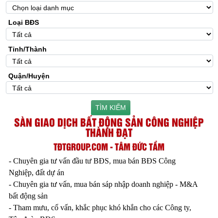
Loại BĐS
Tỉnh/Thành
Quận/Huyện
TÌM KIẾM
SÀN GIAO DỊCH BẤT ĐỘNG SẢN CÔNG NGHIỆP
THÀNH ĐẠT
TĐTGROUP.COM - TÂM ĐỨC TẦM
- Chuyên gia tư vấn đầu tư BĐS, mua bán BĐS Công
Nghiệp, đất dự án
- Chuyên gia tư vấn, mua bán sáp nhập doanh nghiệp - M&A
bất động sản
- Tham mưu, cố vấn, khắc phục khó khắn cho các Công ty,