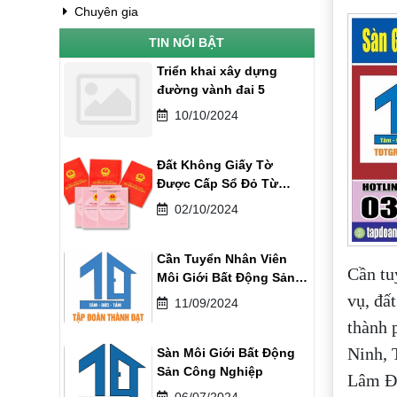
Chuyên gia
TIN NỔI BẬT
Triển khai xây dựng
đường vành đai 5
10/10/2024
Đất Không Giấy Tờ
Được Cấp Sổ Đỏ Từ
01/08/2024
02/10/2024
Cần Tuyển Nhân Viên
Cần tu
Môi Giới Bất Động Sản
Khu Công Nghiệp
vụ, đấ
11/09/2024
thành 
Ninh, 
Sàn Môi Giới Bất Động
Sản Công Nghiệp
Lâm Đồ
06/07/2024