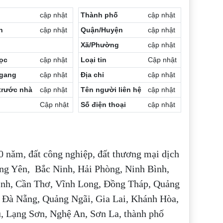
Cần thuê MBKD tại Phường Định Công
Cần thuê MBKD tại Phường Tương Mai
cập nhật
Thành phố
cập nhật
Cần thuê MBKD tại Phường Vĩnh Hưng
h
cập nhật
Quận/Huyện
cập nhật
Cần thuê MBKD tại Phường Lĩnh Nam
Xã/Phường
cập nhật
Cần thuê MBKD tại Phường Hồng Hà
Cần thuê MBKD tại Phường Láng
ọc
cập nhật
Loại tin
Cập nhật
Cần thuê MBKD tại Phường Văn Miếu
ngang
cập nhật
Địa chỉ
cập nhật
Cần thuê MBKD tại Phường Kim Liên
trước nhà
Cần thuê MBKD tại Phường Bạch Mai
cập nhật
Tên người liên hệ
cập nhật
Cần thuê MBKD tại Phường Vĩnh Tuy
Cập nhật
Số điện thoại
cập nhật
0 năm, đất công nghiệp, đất thương mại dịch
Hưng Yên, Bắc Ninh, Hải Phòng, Ninh Bình,
inh, Cần Thơ, Vĩnh Long, Đồng Tháp, Quảng
 Đà Nẵng, Quảng Ngãi, Gia Lai, Khánh Hòa,
, Lạng Sơn, Nghệ An, Sơn La, thành phố