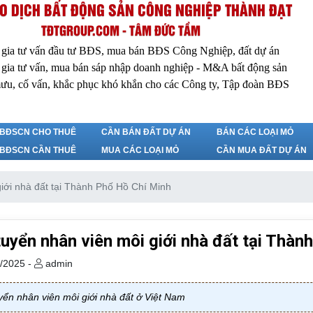
O DỊCH BẤT ĐỘNG SẢN CÔNG NGHIỆP THÀNH ĐẠT
TĐTGROUP.COM - TÂM ĐỨC TẦM
 gia tư vấn đầu tư BĐS, mua bán BĐS Công Nghiệp, đất dự án
 gia tư vấn, mua bán sáp nhập doanh nghiệp - M&A bất động sản
ưu, cố vấn, khắc phục khó khắn cho các Công ty, Tập đoàn BĐS
BĐSCN CHO THUÊ
CẦN BÁN ĐẤT DỰ ÁN
BÁN CÁC LOẠI MỎ
BĐSCN CẦN THUÊ
MUA CÁC LOẠI MỎ
CẦN MUA ĐẤT DỰ ÁN
iới nhà đất tại Thành Phố Hồ Chí Minh
uyển nhân viên môi giới nhà đất tại Thàn
/2025 -
admin
yển nhân viên môi giới nhà đất ở Việt Nam