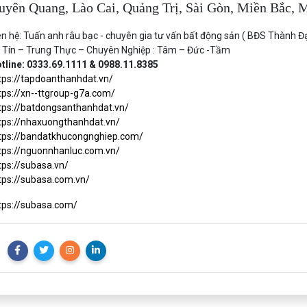
uyên Quang, Lào Cai, Quảng Trị, Sài Gòn, Miền Bắc,
ên hệ: Tuấn anh râu bạc - chuyên gia tư vấn bất động sản ( BĐS Thành Đạ
 Tín – Trung Thực – Chuyên Nghiệp : Tâm – Đức -Tầm
tline: 0333.69.1111 & 0988.11.8385
tps://tapdoanthanhdat.vn/
tps://xn--ttgroup-g7a.com/
tps://batdongsanthanhdat.vn/
tps://nhaxuongthanhdat.vn/
tps://bandatkhucongnghiep.com/
tps://nguonnhanluc.com.vn/
tps://subasa.vn/
tps://subasa.com.vn/
tps://subasa.com/