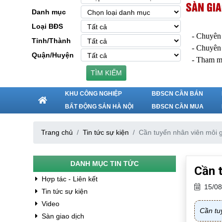
SÀN GIA
Danh mục
Loại BĐS
- Chuyên
Tỉnh/Thành
- Chuyên
Quận/Huyện
- Tham m
TÌM KIẾM
KHU CÔNG NGHIỆP
BĐSCN CẦN BÁN
BẤT ĐỘNG SẢN HÀ NỘI
BĐSCN CẦN MUA
Trang chủ
Tin tức sự kiện
Cần tuyển nhân viên môi g
DANH MỤC TIN TỨC
Cần t
Hợp tác - Liên kết
15/08
Tin tức sự kiện
Video
Cần tu
Sàn giao dịch