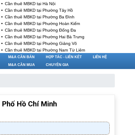
Cần thuê MBKD tại Hà Nội
Cần thuê MBKD tại Phường Tây Hồ
Cần thuê MBKD tại Phường Ba Đình
Cần thuê MBKD tại Phường Hoàn Kiếm
Cần thuê MBKD tại Phường Đống Đa
Cần thuê MBKD tại Phường Hai Bà Trưng
Cần thuê MBKD tại Phường Giảng Võ
Cần thuê MBKD tại Phường Nam Từ Liêm
Cần thuê MBKD tại Phường Cầu Giấy
M&A CẦN BÁN
HỢP TÁC - LIÊN KẾT
LIÊN HỆ
Cần thuê MBKD tại Phường Thanh Xuân
M&A CẦN MUA
CHUYÊN GIA
Cần thuê MBKD tại Phường Long Biên
Cần thuê MBKD tại Phường Hà Đông
Cần thuê MBKD tại Phường Hoàng Mai
Cần thuê MBKD tại Phường Ô Chợ Dừa
Cần thuê MBKD tại Phường Yên Hòa
h Phố Hồ Chí Minh
Cần thuê MBKD tại Phường Nghĩa Độ
Cần thuê MBKD tại Phường Phương Liệt
Cần thuê MBKD tại Phường Khương Đình
Cần thuê MBKD tại Phường Yên Sở
Cần thuê MBKD tại Phường Hoàng Liệt