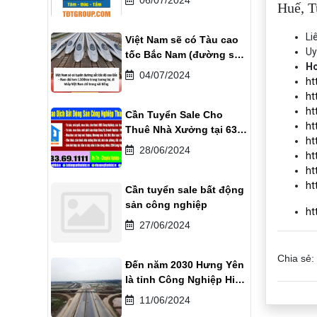
Huế, T
Li
Việt Nam sẽ có Tàu cao
Uy
tốc Bắc Nam (đường sắt
Ho
tốc độ cao) vào năm
04/07/2024
ht
2030
ht
ht
Cần Tuyển Sale Cho
ht
Thuê Nhà Xưởng tại 63
ht
tỉnh thành phố
28/06/2024
ht
ht
ht
Cần tuyển sale bất động
sản công nghiệp
ht
27/06/2024
Chia sẻ:
Đến năm 2030 Hưng Yên
là tỉnh Công Nghiệp Hiện
Đại
11/06/2024