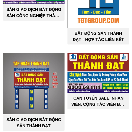
SÀN GIAO DỊCH BẤT ĐỘNG
SẢN CÔNG NGHIỆP THÀNH
ĐẠT
BẤT ĐỘNG SẢN THÀNH
ĐẠT - HỢP TÁC LIÊN KẾT
CẦN TUYỂN SALE, NHÂN
VIÊN, CỘNG TÁC VIÊN BẤT
ĐỘNG SẢN CÔNG NGHIỆP
SÀN GIAO DỊCH BẤT ĐỘNG
SẢN THÀNH ĐẠT