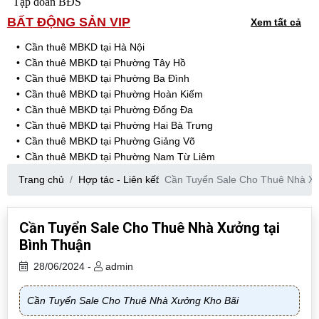
Tập đoàn BĐS
BẤT ĐỘNG SẢN VIP
Xem tất cả
Cần thuê MBKD tại Hà Nội
Cần thuê MBKD tại Phường Tây Hồ
Cần thuê MBKD tại Phường Ba Đình
Cần thuê MBKD tại Phường Hoàn Kiếm
Cần thuê MBKD tại Phường Đống Đa
Cần thuê MBKD tại Phường Hai Bà Trưng
Cần thuê MBKD tại Phường Giảng Võ
Cần thuê MBKD tại Phường Nam Từ Liêm
Cần thuê MBKD tại Phường Cầu Giấy
Trang chủ
Hợp tác - Liên kết
Cần Tuyển Sale Cho Thuê Nhà Xư
Cần thuê MBKD tại Phường Thanh Xuân
Cần thuê MBKD tại Phường Long Biên
Cần thuê MBKD tại Phường Hà Đông
Cần Tuyển Sale Cho Thuê Nhà Xưởng tại
Cần thuê MBKD tại Phường Hoàng Mai
Bình Thuận
Cần thuê MBKD tại Phường Ô Chợ Dừa
Cần thuê MBKD tại Phường Yên Hòa
28/06/2024 -
admin
Cần thuê MBKD tại Phường Nghĩa Độ
Cần thuê MBKD tại Phường Phương Liệt
Cần Tuyển Sale Cho Thuê Nhà Xưởng Kho Bãi
Cần thuê MBKD tại Phường Khương Đình