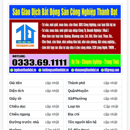
Cần thuê MBKD tại Phường Yên Sở
Cần thuê MBKD tại Phường Hoàng Liệt
Cần thuê MBKD tại Phường Định Công
Cần thuê MBKD tại Phường Tương Mai
Cần thuê MBKD tại Phường Vĩnh Hưng
Cần thuê MBKD tại Phường Lĩnh Nam
Cần thuê MBKD tại Phường Hồng Hà
Cần thuê MBKD tại Phường Láng
Cần thuê MBKD tại Phường Văn Miếu
Cần thuê MBKD tại Phường Kim Liên
Cần thuê MBKD tại Phường Bạch Mai
Cần thuê MBKD tại Phường Vĩnh Tuy
Giá tiền
cập nhật
Thành phố
cập nhật
Diện tích
cập nhật
Quận/Huyện
cập nhật
Giấy tờ
Xã/Phường
cập nhật
Chiều dọc
cập nhật
Loại tin
Cập nhật
Chiều ngang
cập nhật
Địa chỉ
cập nhật
Đường trước nhà
cập nhật
Tên người liên hệ
cập nhật