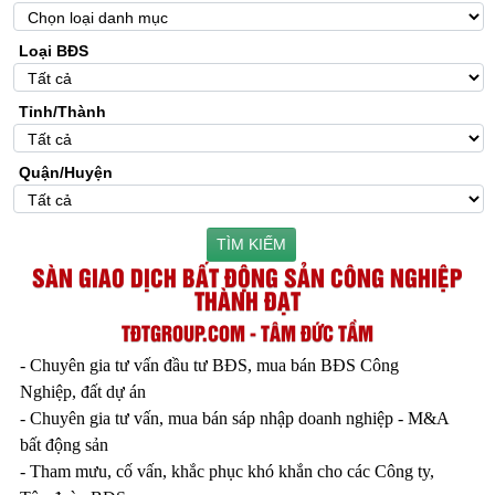
Loại BĐS
Tỉnh/Thành
Quận/Huyện
TÌM KIẾM
SÀN GIAO DỊCH BẤT ĐỘNG SẢN CÔNG NGHIỆP
THÀNH ĐẠT
TĐTGROUP.COM - TÂM ĐỨC TẦM
- Chuyên gia tư vấn đầu tư BĐS, mua bán BĐS Công
Nghiệp, đất dự án
- Chuyên gia tư vấn, mua bán sáp nhập doanh nghiệp - M&A
bất động sản
- Tham mưu, cố vấn, khắc phục khó khắn cho các Công ty,