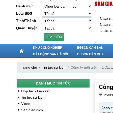
SÀN GIA
Danh mục
Loại BĐS
- Chuyên
Tỉnh/Thành
- Chuyên
Quận/Huyện
- Tham m
TÌM KIẾM
KHU CÔNG NGHIỆP
BĐSCN CẦN BÁN
BẤT ĐỘNG SẢN HÀ NỘI
BĐSCN CẦN MUA
Trang chủ
Tin tức sự kiện
Công ty môi giới nhà đất t
DANH MỤC TIN TỨC
Công 
Hợp tác - Liên kết
25/09
Tin tức sự kiện
Video
Công ty
Sàn giao dịch