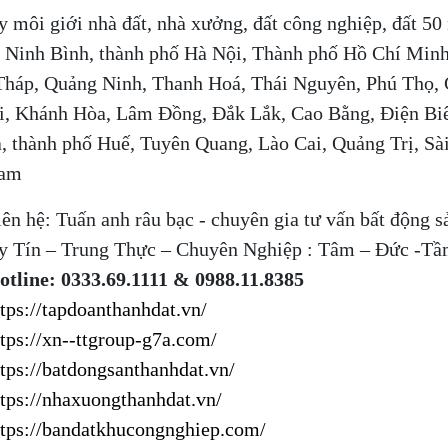
y môi giới nhà đất, nhà xưởng, đất công nghiệp, đất 50
 Ninh Bình, thành phố Hà Nội, Thành phố Hồ Chí Minh
háp, Quảng Ninh, Thanh Hoá, Thái Nguyên, Phú Thọ,
i, Khánh Hòa, Lâm Đồng, Đắk Lắk, Cao Bằng, Điện Biê
, thành phố Huế, Tuyên Quang, Lào Cai, Quảng Trị, S
Nam
ên hệ: Tuấn anh râu bạc - chuyên gia tư vấn bất động s
y Tín – Trung Thực – Chuyên Nghiệp : Tâm – Đức -T
otline: 0333.69.1111 & 0988.11.8385
ttps://tapdoanthanhdat.vn/
ttps://xn--ttgroup-g7a.com/
ttps://batdongsanthanhdat.vn/
ttps://nhaxuongthanhdat.vn/
ttps://bandatkhucongnghiep.com/