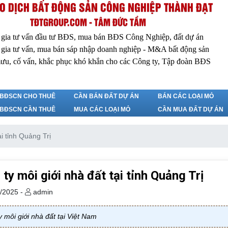
O DỊCH BẤT ĐỘNG SẢN CÔNG NGHIỆP THÀNH ĐẠT
TĐTGROUP.COM - TÂM ĐỨC TẦM
 gia tư vấn đầu tư BĐS, mua bán BĐS Công Nghiệp, đất dự án
 gia tư vấn, mua bán sáp nhập doanh nghiệp - M&A bất động sản
ưu, cố vấn, khắc phục khó khắn cho các Công ty, Tập đoàn BĐS
BĐSCN CHO THUÊ
CẦN BÁN ĐẤT DỰ ÁN
BÁN CÁC LOẠI MỎ
BĐSCN CẦN THUÊ
MUA CÁC LOẠI MỎ
CẦN MUA ĐẤT DỰ ÁN
ại tỉnh Quảng Trị
ty môi giới nhà đất tại tỉnh Quảng Trị
/2025 -
admin
 môi giới nhà đất tại Việt Nam