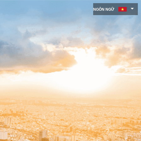
NGÔN NGỮ