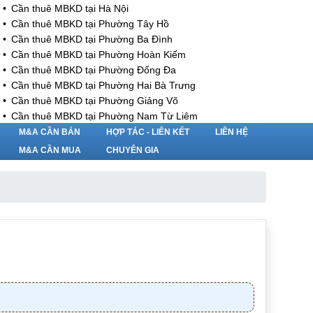
Cần thuê MBKD tại Hà Nội
Cần thuê MBKD tại Phường Tây Hồ
Cần thuê MBKD tại Phường Ba Đình
Cần thuê MBKD tại Phường Hoàn Kiếm
Cần thuê MBKD tại Phường Đống Đa
Cần thuê MBKD tại Phường Hai Bà Trưng
Cần thuê MBKD tại Phường Giảng Võ
Cần thuê MBKD tại Phường Nam Từ Liêm
Cần thuê MBKD tại Phường Cầu Giấy
M&A CẦN BÁN
HỢP TÁC - LIÊN KẾT
LIÊN HỆ
Cần thuê MBKD tại Phường Thanh Xuân
M&A CẦN MUA
CHUYÊN GIA
Cần thuê MBKD tại Phường Long Biên
Cần thuê MBKD tại Phường Hà Đông
Cần thuê MBKD tại Phường Hoàng Mai
Cần thuê MBKD tại Phường Ô Chợ Dừa
Cần thuê MBKD tại Phường Yên Hòa
Cần thuê MBKD tại Phường Nghĩa Độ
Cần thuê MBKD tại Phường Phương Liệt
Cần thuê MBKD tại Phường Khương Đình
Cần thuê MBKD tại Phường Yên Sở
Cần thuê MBKD tại Phường Hoàng Liệt