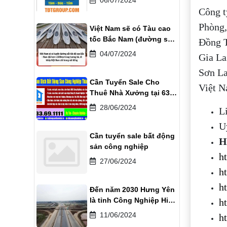
Công t
Phòng,
Việt Nam sẽ có Tàu cao
tốc Bắc Nam (đường sắt
Đồng T
tốc độ cao) vào năm
04/07/2024
Gia La
2030
Sơn La
Cần Tuyển Sale Cho
Việt 
Thuê Nhà Xưởng tại 63
tỉnh thành phố
28/06/2024
Li
U
Cần tuyển sale bất động
H
sản công nghiệp
h
27/06/2024
h
h
Đến năm 2030 Hưng Yên
là tỉnh Công Nghiệp Hiện
h
Đại
11/06/2024
h