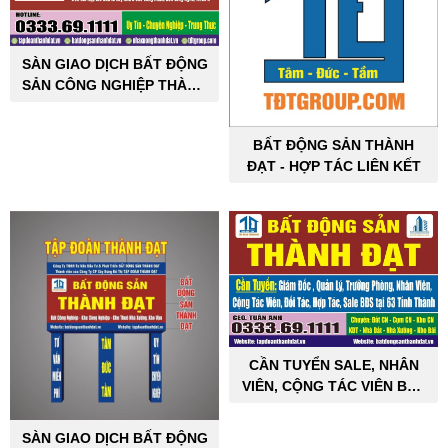
SÀN GIAO DỊCH BẤT ĐỘNG
SẢN CÔNG NGHIỆP THÀNH
ĐẠT
BẤT ĐỘNG SẢN THÀNH
ĐẠT - HỢP TÁC LIÊN KẾT
CẦN TUYỂN SALE, NHÂN
VIÊN, CỘNG TÁC VIÊN BẤT
ĐỘNG SẢN CÔNG NGHIỆP
SÀN GIAO DỊCH BẤT ĐỘNG