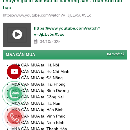
chuyên gia tư vấn đầu tư bất động sản - Tuấn Anh râu
bạc
https://www.youtube.com/watch?v=JjLLv5uX5Ec
https://www.youtube.com/watch?
v=JjLLv5uX5Ec
04/10/2025
M&A CẦN MUA
Xem tất cả
M&A CẦN MUA tại Hà Nội
M&A CẦN MUA tại Hồ Chí Minh
M&A CẦN MUA tại Đà Nẵng
M&A CẦN MUA tại Hải Phòng
M&A CẦN MUA tại Bình Dương
M&A CẦN MUA tại Đồng Nai
M&A CẦN MUA tại Hà Nam
M&A CẦN MUA tại Hòa Bình
M&A CẦN MUA tại Vĩnh Phúc
M&A CẦN MUA tại Ninh Bình
M&A CẦN MUA tại Thanh Hóa