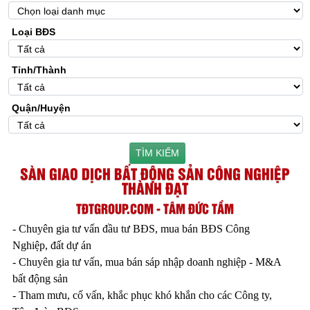
Loại BĐS
Tỉnh/Thành
Quận/Huyện
TÌM KIẾM
SÀN GIAO DỊCH BẤT ĐỘNG SẢN CÔNG NGHIỆP
THÀNH ĐẠT
TĐTGROUP.COM - TÂM ĐỨC TẦM
- Chuyên gia tư vấn đầu tư BĐS, mua bán BĐS Công
Nghiệp, đất dự án
- Chuyên gia tư vấn, mua bán sáp nhập doanh nghiệp - M&A
bất động sản
- Tham mưu, cố vấn, khắc phục khó khắn cho các Công ty,