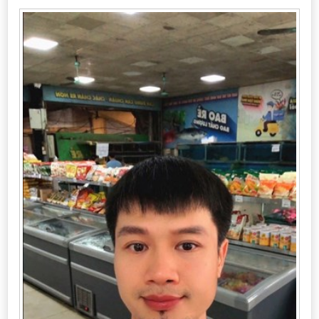
Cần thuê MBKD tại Phường Yên Sở
Cần thuê MBKD tại Phường Hoàng Liệt
Cần thuê MBKD tại Phường Định Công
Cần thuê MBKD tại Phường Tương Mai
Cần thuê MBKD tại Phường Vĩnh Hưng
Cần thuê MBKD tại Phường Lĩnh Nam
Cần thuê MBKD tại Phường Hồng Hà
Cần thuê MBKD tại Phường Láng
Cần thuê MBKD tại Phường Văn Miếu
Cần thuê MBKD tại Phường Kim Liên
Cần thuê MBKD tại Phường Bạch Mai
Cần thuê MBKD tại Phường Vĩnh Tuy