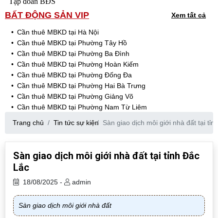
Tập đoàn BĐS
BẤT ĐỘNG SẢN VIP
Xem tất cả
Cần thuê MBKD tại Hà Nội
Cần thuê MBKD tại Phường Tây Hồ
Cần thuê MBKD tại Phường Ba Đình
Cần thuê MBKD tại Phường Hoàn Kiếm
Cần thuê MBKD tại Phường Đống Đa
Cần thuê MBKD tại Phường Hai Bà Trưng
Cần thuê MBKD tại Phường Giảng Võ
Cần thuê MBKD tại Phường Nam Từ Liêm
Cần thuê MBKD tại Phường Cầu Giấy
Trang chủ
Tin tức sự kiện
Sàn giao dịch môi giới nhà đất tại tỉ
Cần thuê MBKD tại Phường Thanh Xuân
Cần thuê MBKD tại Phường Long Biên
Cần thuê MBKD tại Phường Hà Đông
Sàn giao dịch môi giới nhà đất tại tỉnh Đắc
Cần thuê MBKD tại Phường Hoàng Mai
Lắc
Cần thuê MBKD tại Phường Ô Chợ Dừa
Cần thuê MBKD tại Phường Yên Hòa
18/08/2025 -
admin
Cần thuê MBKD tại Phường Nghĩa Độ
Cần thuê MBKD tại Phường Phương Liệt
Sàn giao dịch môi giới nhà đất
Cần thuê MBKD tại Phường Khương Đình