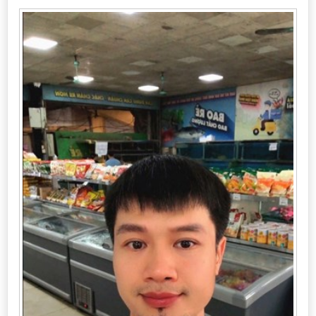
Cần thuê MBKD tại Phường Yên Sở
Cần thuê MBKD tại Phường Hoàng Liệt
Cần thuê MBKD tại Phường Định Công
Cần thuê MBKD tại Phường Tương Mai
Cần thuê MBKD tại Phường Vĩnh Hưng
Cần thuê MBKD tại Phường Lĩnh Nam
Cần thuê MBKD tại Phường Hồng Hà
Cần thuê MBKD tại Phường Láng
Cần thuê MBKD tại Phường Văn Miếu
Cần thuê MBKD tại Phường Kim Liên
Cần thuê MBKD tại Phường Bạch Mai
Cần thuê MBKD tại Phường Vĩnh Tuy