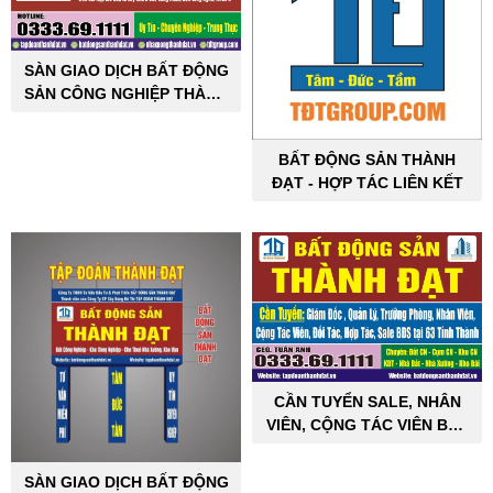
SÀN GIAO DỊCH BẤT ĐỘNG
SẢN CÔNG NGHIỆP THÀNH
ĐẠT
BẤT ĐỘNG SẢN THÀNH
ĐẠT - HỢP TÁC LIÊN KẾT
CẦN TUYỂN SALE, NHÂN
VIÊN, CỘNG TÁC VIÊN BẤT
ĐỘNG SẢN CÔNG NGHIỆP
SÀN GIAO DỊCH BẤT ĐỘNG