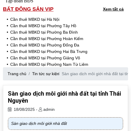
Tập đoàn BĐS
BẤT ĐỘNG SẢN VIP
Xem tất cả
Cần thuê MBKD tại Hà Nội
Cần thuê MBKD tại Phường Tây Hồ
Cần thuê MBKD tại Phường Ba Đình
Cần thuê MBKD tại Phường Hoàn Kiếm
Cần thuê MBKD tại Phường Đống Đa
Cần thuê MBKD tại Phường Hai Bà Trưng
Cần thuê MBKD tại Phường Giảng Võ
Cần thuê MBKD tại Phường Nam Từ Liêm
Cần thuê MBKD tại Phường Cầu Giấy
Trang chủ
Tin tức sự kiện
Sàn giao dịch môi giới nhà đất tại tỉ
Cần thuê MBKD tại Phường Thanh Xuân
Cần thuê MBKD tại Phường Long Biên
Cần thuê MBKD tại Phường Hà Đông
Sàn giao dịch môi giới nhà đất tại tỉnh Thái
Cần thuê MBKD tại Phường Hoàng Mai
Nguyên
Cần thuê MBKD tại Phường Ô Chợ Dừa
Cần thuê MBKD tại Phường Yên Hòa
18/08/2025 -
admin
Cần thuê MBKD tại Phường Nghĩa Độ
Cần thuê MBKD tại Phường Phương Liệt
Sàn giao dịch môi giới nhà đất
Cần thuê MBKD tại Phường Khương Đình