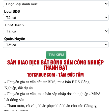
Loại BĐS
Tỉnh/Thành
Quận/Huyện
TÌM KIẾM
SÀN GIAO DỊCH BẤT ĐỘNG SẢN CÔNG NGHIỆP
THÀNH ĐẠT
TĐTGROUP.COM - TÂM ĐỨC TẦM
- Chuyên gia tư vấn đầu tư BĐS, mua bán BĐS Công
Nghiệp, đất dự án
- Chuyên gia tư vấn, mua bán sáp nhập doanh nghiệp - M&A
bất động sản
- Tham mưu, cố vấn, khắc phục khó khắn cho các Công ty,