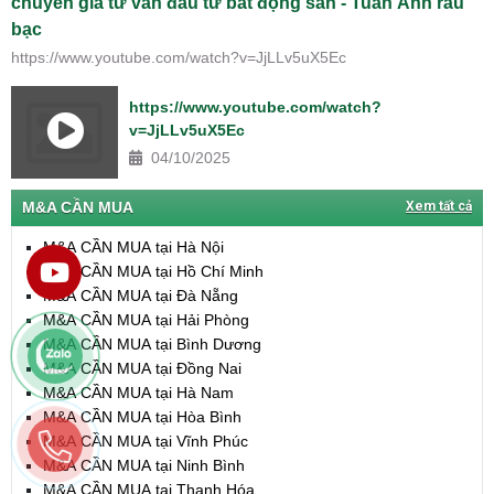
chuyên gia tư vấn đầu tư bất động sản - Tuấn Anh râu
bạc
https://www.youtube.com/watch?v=JjLLv5uX5Ec
https://www.youtube.com/watch?
v=JjLLv5uX5Ec
04/10/2025
M&A CẦN MUA
Xem tất cả
M&A CẦN MUA tại Hà Nội
M&A CẦN MUA tại Hồ Chí Minh
M&A CẦN MUA tại Đà Nẵng
M&A CẦN MUA tại Hải Phòng
M&A CẦN MUA tại Bình Dương
M&A CẦN MUA tại Đồng Nai
M&A CẦN MUA tại Hà Nam
M&A CẦN MUA tại Hòa Bình
M&A CẦN MUA tại Vĩnh Phúc
M&A CẦN MUA tại Ninh Bình
M&A CẦN MUA tại Thanh Hóa