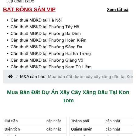
Tập đoàn BĐS
BẤT ĐỘNG SẢN VIP
Xem tất cả
Cần thuê MBKD tại Hà Nội
Cần thuê MBKD tại Phường Tây Hồ
Cần thuê MBKD tại Phường Ba Đình
Cần thuê MBKD tại Phường Hoàn Kiếm
Cần thuê MBKD tại Phường Đống Đa
Cần thuê MBKD tại Phường Hai Bà Trưng
Cần thuê MBKD tại Phường Giảng Võ
Cần thuê MBKD tại Phường Nam Từ Liêm
Cần thuê MBKD tại Phường Cầu Giấy
M&A cần bán
Mua bán đất dự án xây cây xăng dầu tại Kon
Cần thuê MBKD tại Phường Thanh Xuân
Cần thuê MBKD tại Phường Long Biên
Mua Bán Đất Dự Án Xây Cây Xăng Dầu Tại Kon
Cần thuê MBKD tại Phường Hà Đông
Tom
Cần thuê MBKD tại Phường Hoàng Mai
Cần thuê MBKD tại Phường Ô Chợ Dừa
Cần thuê MBKD tại Phường Yên Hòa
Cần thuê MBKD tại Phường Nghĩa Độ
Giá tiền
cập nhật
Thành phố
cập nhật
Cần thuê MBKD tại Phường Phương Liệt
Diện tích
cập nhật
Quận/Huyện
cập nhật
Cần thuê MBKD tại Phường Khương Đình