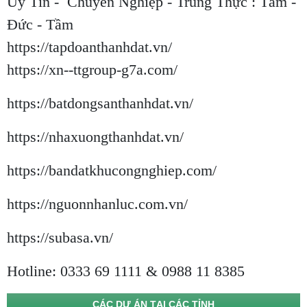
Uy Tín - Chuyên Nghiệp - Trung Thực : Tâm -
Đức - Tầm
https://tapdoanthanhdat.vn/
https://xn--ttgroup-g7a.com/
https://batdongsanthanhdat.vn/
https://nhaxuongthanhdat.vn/
https://bandatkhucongnghiep.com/
https://nguonnhanluc.com.vn/
https://subasa.vn/
Hotline: 0333 69 1111 & 0988 11 8385
CÁC DỰ ÁN TẠI CÁC TỈNH