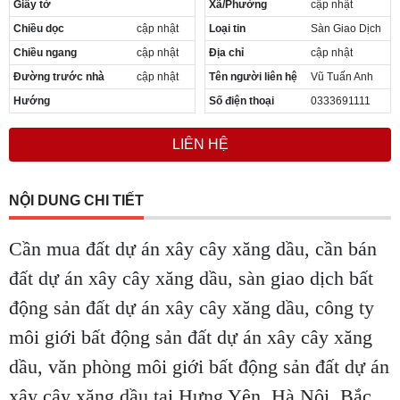
Giấy tờ
Xã/Phường
cập nhật
Cần thuê MBKD tại Phường Yên Sở
Chiều dọc
cập nhật
Loại tin
Sàn Giao Dịch
Cần thuê MBKD tại Phường Hoàng Liệt
Cần thuê MBKD tại Phường Định Công
Chiều ngang
cập nhật
Địa chỉ
cập nhật
Cần thuê MBKD tại Phường Tương Mai
Đường trước nhà
cập nhật
Tên người liên hệ
Vũ Tuấn Anh
Cần thuê MBKD tại Phường Vĩnh Hưng
Hướng
Số điện thoại
0333691111
Cần thuê MBKD tại Phường Lĩnh Nam
Cần thuê MBKD tại Phường Hồng Hà
LIÊN HỆ
Cần thuê MBKD tại Phường Láng
Cần thuê MBKD tại Phường Văn Miếu
Cần thuê MBKD tại Phường Kim Liên
NỘI DUNG CHI TIẾT
Cần thuê MBKD tại Phường Bạch Mai
Cần thuê MBKD tại Phường Vĩnh Tuy
Cần mua đất dự án xây cây xăng dầu, cần bán
đất dự án xây cây xăng dầu, sàn giao dịch bất
động sản đất dự án xây cây xăng dầu, công ty
môi giới bất động sản đất dự án xây cây xăng
dầu, văn phòng môi giới bất động sản đất dự án
xây cây xăng dầu tại Hưng Yên, Hà Nội, Bắc