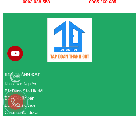
0902.088.558
0985 269 685
BĐS THÀNH ĐẠT
Khu Công Nghiệp
Bất Động Sản Hà Nội
BĐSCN cần bán
BĐSCN cho thuê
Cần mua đất dự án
Cần bán đất dự án
M&A cần mua
M&A cần bán