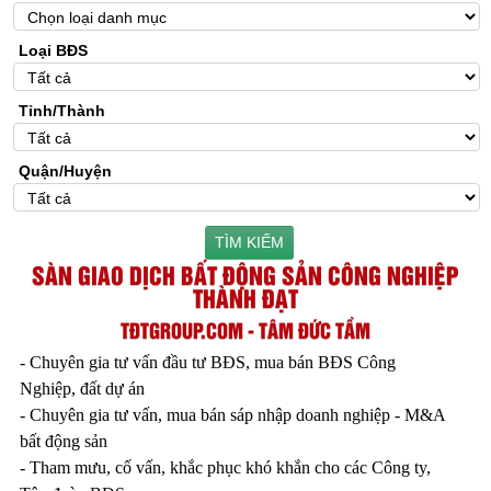
Loại BĐS
Tỉnh/Thành
Quận/Huyện
TÌM KIẾM
SÀN GIAO DỊCH BẤT ĐỘNG SẢN CÔNG NGHIỆP
THÀNH ĐẠT
TĐTGROUP.COM - TÂM ĐỨC TẦM
- Chuyên gia tư vấn đầu tư BĐS, mua bán BĐS Công
Nghiệp, đất dự án
- Chuyên gia tư vấn, mua bán sáp nhập doanh nghiệp - M&A
bất động sản
- Tham mưu, cố vấn, khắc phục khó khắn cho các Công ty,