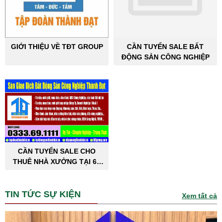
GIỚI THIỆU VỀ TĐT GROUP
CẦN TUYỂN SALE BẤT
ĐỘNG SẢN CÔNG NGHIỆP
CẦN TUYỂN SALE CHO
THUÊ NHÀ XƯỞNG TẠI 63
TỈNH THÀNH PHỐ
TIN TỨC SỰ KIỆN
Xem tất cả