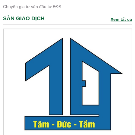
Chuyên gia tư vấn đầu tư BĐS
SÀN GIAO DỊCH
Xem tất cả