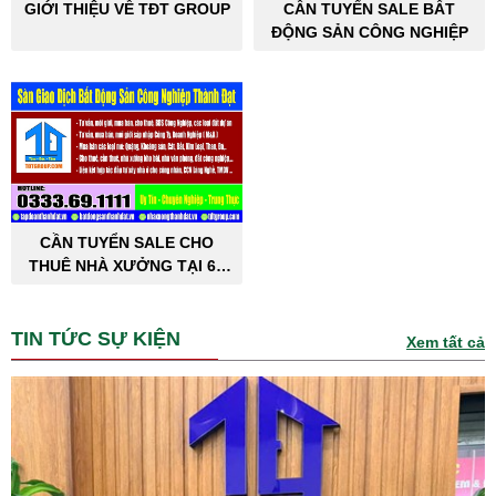
GIỚI THIỆU VỀ TĐT GROUP
CẦN TUYỂN SALE BẤT
ĐỘNG SẢN CÔNG NGHIỆP
CẦN TUYỂN SALE CHO
THUÊ NHÀ XƯỞNG TẠI 63
TỈNH THÀNH PHỐ
TIN TỨC SỰ KIỆN
Xem tất cả