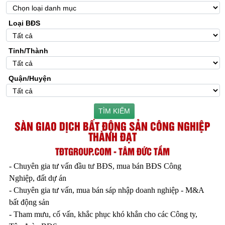
Loại BĐS
Tỉnh/Thành
Quận/Huyện
TÌM KIẾM
SÀN GIAO DỊCH BẤT ĐỘNG SẢN CÔNG NGHIỆP
THÀNH ĐẠT
TĐTGROUP.COM - TÂM ĐỨC TẦM
- Chuyên gia tư vấn đầu tư BĐS, mua bán BĐS Công
Nghiệp, đất dự án
- Chuyên gia tư vấn, mua bán sáp nhập doanh nghiệp - M&A
bất động sản
- Tham mưu, cố vấn, khắc phục khó khắn cho các Công ty,