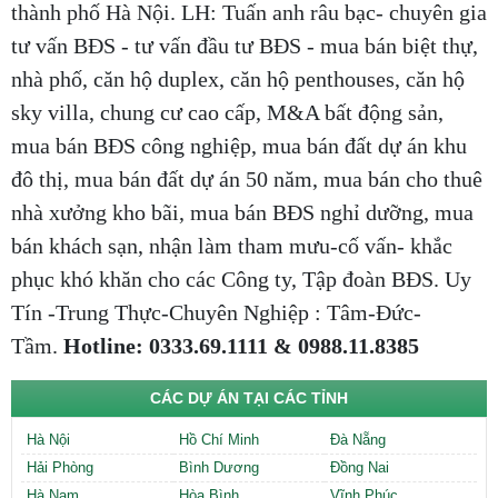
thành phố Hà Nội. LH: Tuấn anh râu bạc- chuyên gia
tư vấn BĐS - tư vấn đầu tư BĐS - mua bán biệt thự,
nhà phố, căn hộ duplex, căn hộ penthouses, căn hộ
sky villa, chung cư cao cấp, M&A bất động sản,
mua bán BĐS công nghiệp, mua bán đất dự án khu
đô thị, mua bán đất dự án 50 năm, mua bán cho thuê
nhà xưởng kho bãi, mua bán BĐS nghỉ dưỡng, mua
bán khách sạn, nhận làm tham mưu-cố vấn- khắc
phục khó khăn cho các Công ty, Tập đoàn BĐS. Uy
Tín -Trung Thực-Chuyên Nghiệp : Tâm-Đức-
Tầm.
Hotline: 0333.69.1111 & 0988.11.8385
CÁC DỰ ÁN TẠI CÁC TỈNH
Hà Nội
Hồ Chí Minh
Đà Nẵng
Hải Phòng
Bình Dương
Đồng Nai
Hà Nam
Hòa Bình
Vĩnh Phúc