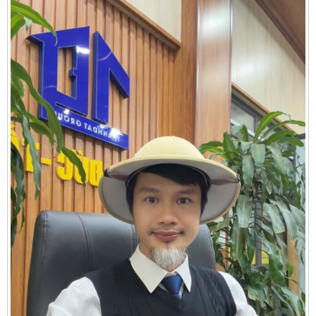
Cần thuê MBKD tại Phường Yên Sở
Cần thuê MBKD tại Phường Hoàng Liệt
Cần thuê MBKD tại Phường Định Công
Cần thuê MBKD tại Phường Tương Mai
Cần thuê MBKD tại Phường Vĩnh Hưng
Cần thuê MBKD tại Phường Lĩnh Nam
Cần thuê MBKD tại Phường Hồng Hà
Cần thuê MBKD tại Phường Láng
Cần thuê MBKD tại Phường Văn Miếu
Cần thuê MBKD tại Phường Kim Liên
Cần thuê MBKD tại Phường Bạch Mai
Cần thuê MBKD tại Phường Vĩnh Tuy