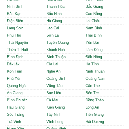
Ninh Bình
Thanh Hóa
Bắc Giang
Bắc Kạn
Bắc Ninh
Cao Bằng
Điện Biên
Hà Giang
Lai Châu
Lạng Sơn
Lao Cai
Nam Định
Phú Thọ
Sơn La
Thái Bình
Thái Nguyên
Tuyên Quang
Yên Bái
Thừa T. Huế
Khánh Hoà
Lâm Đồng
Bình Định
Bình Thuận
Đăk Nông
ĐắkLắk
Gia Lai
Hà Tĩnh
Kon Tum
Nghệ An
Ninh Thuận
Phú Yên
Quảng Bình
Quảng Nam
Quảng Ngãi
Vũng Tàu
Cần Thơ
An Giang
Bạc Liêu
Bến Tre
Bình Phước
Cà Mau
Đồng Tháp
Hậu Giang
Kiên Giang
Long An
Sóc Trăng
Tây Ninh
Tiền Giang
Trà Vinh
Vĩnh Long
Hải Dương
Hưng Yên
Quảng Ninh