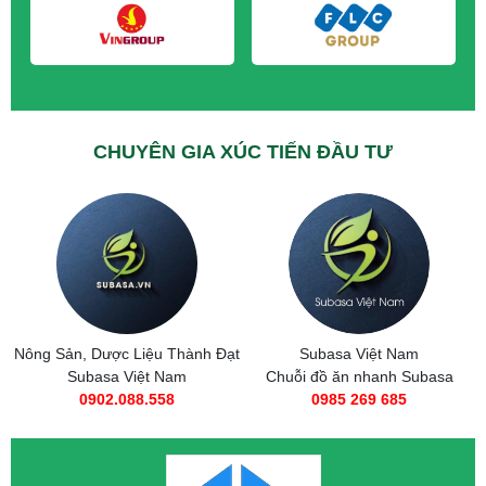
CHUYÊN GIA XÚC TIẾN ĐẦU TƯ
 Dược Liệu Thành Đạt
Subasa Việt Nam
Taxi T
basa Việt Nam
Chuỗi đồ ăn nhanh Subasa
056
0902.088.558
0985 269 685