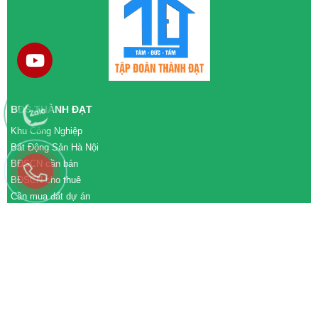
BĐS THÀNH ĐẠT
Khu Công Nghiệp
Bất Động Sản Hà Nội
BĐSCN cần bán
BĐSCN cho thuê
Cần mua đất dự án
Cần bán đất dự án
M&A cần mua
M&A cần bán
WEBSITE
tđtgroup.com