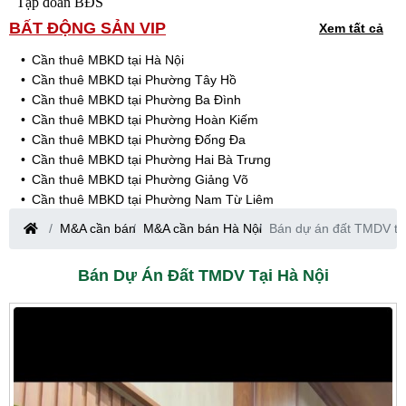
Tập đoàn BĐS
BẤT ĐỘNG SẢN VIP
Xem tất cả
Cần thuê MBKD tại Hà Nội
Cần thuê MBKD tại Phường Tây Hồ
Cần thuê MBKD tại Phường Ba Đình
Cần thuê MBKD tại Phường Hoàn Kiếm
Cần thuê MBKD tại Phường Đống Đa
Cần thuê MBKD tại Phường Hai Bà Trưng
Cần thuê MBKD tại Phường Giảng Võ
Cần thuê MBKD tại Phường Nam Từ Liêm
Cần thuê MBKD tại Phường Cầu Giấy
M&A cần bán
M&A cần bán Hà Nội
Bán dự án đất TMDV tạ
Cần thuê MBKD tại Phường Thanh Xuân
Cần thuê MBKD tại Phường Long Biên
Bán Dự Án Đất TMDV Tại Hà Nội
Cần thuê MBKD tại Phường Hà Đông
Cần thuê MBKD tại Phường Hoàng Mai
Cần thuê MBKD tại Phường Ô Chợ Dừa
Cần thuê MBKD tại Phường Yên Hòa
Cần thuê MBKD tại Phường Nghĩa Độ
Cần thuê MBKD tại Phường Phương Liệt
Cần thuê MBKD tại Phường Khương Đình