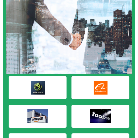
M&A CẦN MUA tại Cần Thơ
M&A CẦN MUA tại An Giang
M&A CẦN MUA tại Bạc Liêu
M&A CẦN MUA tại Bến Tre
M&A CẦN MUA tại Bình Phước
M&A CẦN MUA tại Cà Mau
M&A CẦN MUA tại Đồng Tháp
M&A CẦN MUA tại Hậu Giang
M&A CẦN MUA tại Kiên Giang
M&A CẦN MUA tại Long An
M&A CẦN MUA tại Sóc Trăng
M&A CẦN MUA tại Tây Ninh
M&A CẦN MUA tại Tiền Giang
M&A CẦN MUA tại Trà Vinh
M&A CẦN MUA tại Vĩnh Long
M&A CẦN MUA tại Hải Dương
M&A CẦN MUA tại Hưng Yên
M&A CẦN MUA tại Quảng Ninh