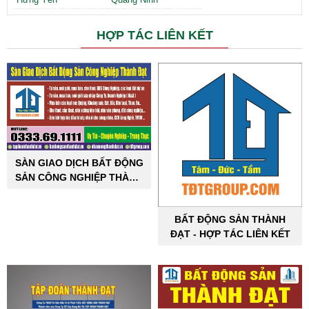
HỢP TÁC LIÊN KẾT
SÀN GIAO DỊCH BẤT ĐỘNG
SẢN CÔNG NGHIỆP THÀNH
ĐẠT
BẤT ĐỘNG SẢN THÀNH
ĐẠT - HỢP TÁC LIÊN KẾT