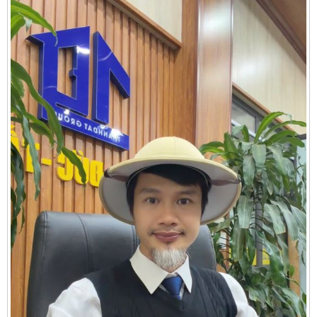
Cần thuê MBKD tại Phường Yên Sở
Cần thuê MBKD tại Phường Hoàng Liệt
Cần thuê MBKD tại Phường Định Công
Cần thuê MBKD tại Phường Tương Mai
Cần thuê MBKD tại Phường Vĩnh Hưng
Cần thuê MBKD tại Phường Lĩnh Nam
Cần thuê MBKD tại Phường Hồng Hà
Cần thuê MBKD tại Phường Láng
Cần thuê MBKD tại Phường Văn Miếu
Cần thuê MBKD tại Phường Kim Liên
Cần thuê MBKD tại Phường Bạch Mai
Cần thuê MBKD tại Phường Vĩnh Tuy