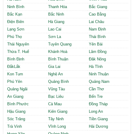
Ninh Bình
Thanh Hóa
Bắc Giang
Bắc Kạn
Bắc Ninh
Cao Bằng
Điện Biên
Hà Giang
Lai Châu
Lạng Sơn
Lao Cai
Nam Định
Phú Thọ
Sơn La
Thái Bình
Thái Nguyên
Tuyên Quang
Yên Bái
Thừa T. Huế
Khánh Hoà
Lâm Đồng
Bình Định
Bình Thuận
Đăk Nông
ĐắkLắk
Gia Lai
Hà Tĩnh
Kon Tum
Nghệ An
Ninh Thuận
Phú Yên
Quảng Bình
Quảng Nam
Quảng Ngãi
Vũng Tàu
Cần Thơ
An Giang
Bạc Liêu
Bến Tre
Bình Phước
Cà Mau
Đồng Tháp
Hậu Giang
Kiên Giang
Long An
Sóc Trăng
Tây Ninh
Tiền Giang
Trà Vinh
Vĩnh Long
Hải Dương
Hưng Yên
Quảng Ninh