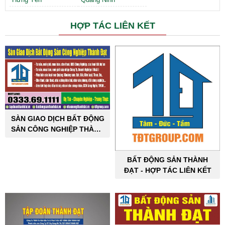
HỢP TÁC LIÊN KẾT
SÀN GIAO DỊCH BẤT ĐỘNG
SẢN CÔNG NGHIỆP THÀNH
ĐẠT
BẤT ĐỘNG SẢN THÀNH
ĐẠT - HỢP TÁC LIÊN KẾT