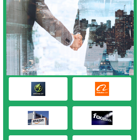
M&A CẦN MUA tại Cần Thơ
M&A CẦN MUA tại An Giang
M&A CẦN MUA tại Bạc Liêu
M&A CẦN MUA tại Bến Tre
M&A CẦN MUA tại Bình Phước
M&A CẦN MUA tại Cà Mau
M&A CẦN MUA tại Đồng Tháp
M&A CẦN MUA tại Hậu Giang
M&A CẦN MUA tại Kiên Giang
M&A CẦN MUA tại Long An
M&A CẦN MUA tại Sóc Trăng
M&A CẦN MUA tại Tây Ninh
M&A CẦN MUA tại Tiền Giang
M&A CẦN MUA tại Trà Vinh
M&A CẦN MUA tại Vĩnh Long
M&A CẦN MUA tại Hải Dương
M&A CẦN MUA tại Hưng Yên
M&A CẦN MUA tại Quảng Ninh