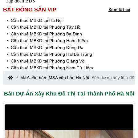
Tập đoàn BĐS
BẤT ĐỘNG SẢN VIP
Xem tất cả
Cần thuê MBKD tại Hà Nội
Cần thuê MBKD tại Phường Tây Hồ
Cần thuê MBKD tại Phường Ba Đình
Cần thuê MBKD tại Phường Hoàn Kiếm
Cần thuê MBKD tại Phường Đống Đa
Cần thuê MBKD tại Phường Hai Bà Trưng
Cần thuê MBKD tại Phường Giảng Võ
Cần thuê MBKD tại Phường Nam Từ Liêm
Cần thuê MBKD tại Phường Cầu Giấy
M&A cần bán
M&A cần bán Hà Nội
Bán dự án xây khu đô t
Cần thuê MBKD tại Phường Thanh Xuân
Cần thuê MBKD tại Phường Long Biên
Bán Dự Án Xây Khu Đô Thị Tại Thành Phố Hà Nội
Cần thuê MBKD tại Phường Hà Đông
Cần thuê MBKD tại Phường Hoàng Mai
Cần thuê MBKD tại Phường Ô Chợ Dừa
Cần thuê MBKD tại Phường Yên Hòa
Cần thuê MBKD tại Phường Nghĩa Độ
Cần thuê MBKD tại Phường Phương Liệt
Cần thuê MBKD tại Phường Khương Đình