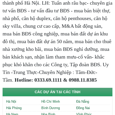
thành phố Hà Nội. LH: Tuấn anh râu bạc- chuyên gia
tư vấn BĐS - tư vấn đầu tư BĐS - mua bán biệt thự,
nhà phố, căn hộ duplex, căn hộ penthouses, căn hộ
sky villa, chung cư cao cấp, M&A bất động sản,
mua bán BĐS công nghiệp, mua bán đất dự án khu
đô thị, mua bán đất dự án 50 năm, mua bán cho thuê
nhà xưởng kho bãi, mua bán BĐS nghỉ dưỡng, mua
bán khách sạn, nhận làm tham mưu-cố vấn- khắc
phục khó khăn cho các Công ty, Tập đoàn BĐS. Uy
Tín -Trung Thực-Chuyên Nghiệp : Tâm-Đức-
Tầm.
Hotline: 0333.69.1111 & 0988.11.8385
CÁC DỰ ÁN TẠI CÁC TỈNH
Hà Nội
Hồ Chí Minh
Đà Nẵng
Hải Phòng
Bình Dương
Đồng Nai
Hà Nam
Hòa Bình
Vĩnh Phúc