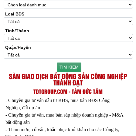
Loại BĐS
Tỉnh/Thành
Quận/Huyện
TÌM KIẾM
SÀN GIAO DỊCH BẤT ĐỘNG SẢN CÔNG NGHIỆP
THÀNH ĐẠT
TĐTGROUP.COM - TÂM ĐỨC TẦM
- Chuyên gia tư vấn đầu tư BĐS, mua bán BĐS Công
Nghiệp, đất dự án
- Chuyên gia tư vấn, mua bán sáp nhập doanh nghiệp - M&A
bất động sản
- Tham mưu, cố vấn, khắc phục khó khắn cho các Công ty,