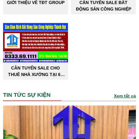
GIỚI THIỆU VỀ TĐT GROUP
CẦN TUYỂN SALE BẤT
ĐỘNG SẢN CÔNG NGHIỆP
CẦN TUYỂN SALE CHO
THUÊ NHÀ XƯỞNG TẠI 63
TỈNH THÀNH PHỐ
TIN TỨC SỰ KIỆN
Xem tất cả