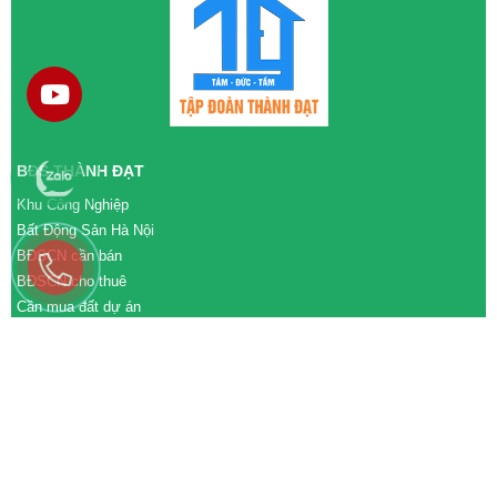
BĐS THÀNH ĐẠT
Khu Công Nghiệp
Bất Động Sản Hà Nội
BĐSCN cần bán
BĐSCN cho thuê
Cần mua đất dự án
Cần bán đất dự án
M&A cần mua
M&A cần bán
WEBSITE
tđtgroup.com