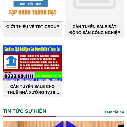
GIỚI THIỆU VỀ TĐT GROUP
CẦN TUYỂN SALE BẤT
ĐỘNG SẢN CÔNG NGHIỆP
CẦN TUYỂN SALE CHO
THUÊ NHÀ XƯỞNG TẠI 63
TỈNH THÀNH PHỐ
TIN TỨC SỰ KIỆN
Xem tất cả