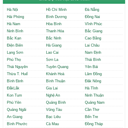
Hà Nội
Hồ Chí Minh
Đà Nẵng
Hải Phòng
Bình Dương
Đồng Nai
Hà Nam
Hòa Bình
Vĩnh Phúc
Ninh Bình
Thanh Hóa
Bắc Giang
Bắc Kạn
Bắc Ninh
Cao Bằng
Điện Biên
Hà Giang
Lai Châu
Lạng Sơn
Lao Cai
Nam Định
Phú Thọ
Sơn La
Thái Bình
Thái Nguyên
Tuyên Quang
Yên Bái
Thừa T. Huế
Khánh Hoà
Lâm Đồng
Bình Định
Bình Thuận
Đăk Nông
ĐắkLắk
Gia Lai
Hà Tĩnh
Kon Tum
Nghệ An
Ninh Thuận
Phú Yên
Quảng Bình
Quảng Nam
Quảng Ngãi
Vũng Tàu
Cần Thơ
An Giang
Bạc Liêu
Bến Tre
Bình Phước
Cà Mau
Đồng Tháp