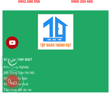
0902.088.558
0985 269 685
BĐS THÀNH ĐẠT
Khu Công Nghiệp
Bất Động Sản Hà Nội
BĐSCN cần bán
BĐSCN cho thuê
Cần mua đất dự án
Cần bán đất dự án
M&A cần mua
M&A cần bán