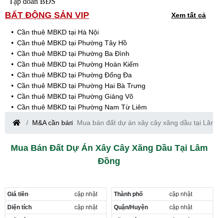
Tập đoàn BĐS
BẤT ĐỘNG SẢN VIP
Xem tất cả
Cần thuê MBKD tại Hà Nội
Cần thuê MBKD tại Phường Tây Hồ
Cần thuê MBKD tại Phường Ba Đình
Cần thuê MBKD tại Phường Hoàn Kiếm
Cần thuê MBKD tại Phường Đống Đa
Cần thuê MBKD tại Phường Hai Bà Trưng
Cần thuê MBKD tại Phường Giảng Võ
Cần thuê MBKD tại Phường Nam Từ Liêm
Cần thuê MBKD tại Phường Cầu Giấy
M&A cần bán
Mua bán đất dự án xây cây xăng dầu tại Lâ
Cần thuê MBKD tại Phường Thanh Xuân
Cần thuê MBKD tại Phường Long Biên
Mua Bán Đất Dự Án Xây Cây Xăng Dầu Tại Lâm
Cần thuê MBKD tại Phường Hà Đông
Đồng
Cần thuê MBKD tại Phường Hoàng Mai
Cần thuê MBKD tại Phường Ô Chợ Dừa
Cần thuê MBKD tại Phường Yên Hòa
Cần thuê MBKD tại Phường Nghĩa Độ
Giá tiền
cập nhật
Thành phố
cập nhật
Cần thuê MBKD tại Phường Phương Liệt
Diện tích
cập nhật
Quận/Huyện
cập nhật
Cần thuê MBKD tại Phường Khương Đình