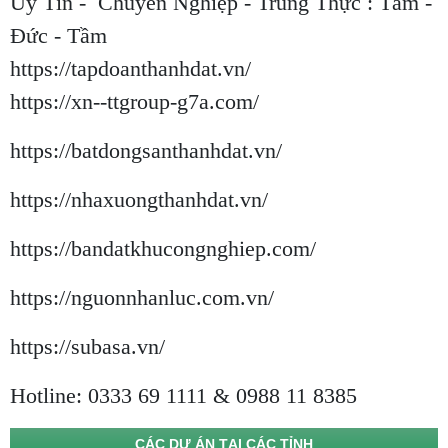
Uy Tín - Chuyên Nghiệp - Trung Thực : Tâm -
Đức - Tầm
https://tapdoanthanhdat.vn/
https://xn--ttgroup-g7a.com/
https://batdongsanthanhdat.vn/
https://nhaxuongthanhdat.vn/
https://bandatkhucongnghiep.com/
https://nguonnhanluc.com.vn/
https://subasa.vn/
Hotline: 0333 69 1111 & 0988 11 8385
CÁC DỰ ÁN TẠI CÁC TỈNH