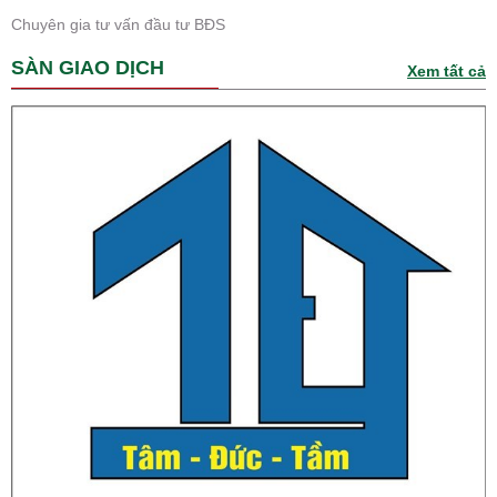
Chuyên gia tư vấn đầu tư BĐS
SÀN GIAO DỊCH
Xem tất cả