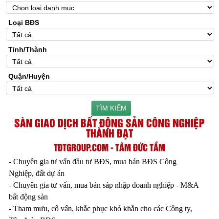
Loại BĐS
Tỉnh/Thành
Quận/Huyện
TÌM KIẾM
SÀN GIAO DỊCH BẤT ĐỘNG SẢN CÔNG NGHIỆP
THÀNH ĐẠT
TĐTGROUP.COM - TÂM ĐỨC TẦM
- Chuyên gia tư vấn đầu tư BĐS, mua bán BĐS Công
Nghiệp, đất dự án
- Chuyên gia tư vấn, mua bán sáp nhập doanh nghiệp - M&A
bất động sản
- Tham mưu, cố vấn, khắc phục khó khắn cho các Công ty,