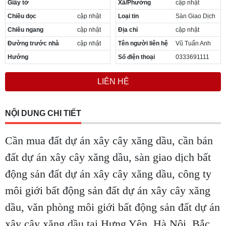
Giấy tờ
Xã/Phường
cập nhật
Cần thuê MBKD tại Phường Yên Sở
Chiều dọc
cập nhật
Loại tin
Sàn Giao Dịch
Cần thuê MBKD tại Phường Hoàng Liệt
Cần thuê MBKD tại Phường Định Công
Chiều ngang
cập nhật
Địa chỉ
cập nhật
Cần thuê MBKD tại Phường Tương Mai
Đường trước nhà
cập nhật
Tên người liên hệ
Vũ Tuấn Anh
Cần thuê MBKD tại Phường Vĩnh Hưng
Hướng
Số điện thoại
0333691111
Cần thuê MBKD tại Phường Lĩnh Nam
Cần thuê MBKD tại Phường Hồng Hà
LIÊN HỆ
Cần thuê MBKD tại Phường Láng
Cần thuê MBKD tại Phường Văn Miếu
Cần thuê MBKD tại Phường Kim Liên
NỘI DUNG CHI TIẾT
Cần thuê MBKD tại Phường Bạch Mai
Cần thuê MBKD tại Phường Vĩnh Tuy
Cần mua đất dự án xây cây xăng dầu, cần bán
đất dự án xây cây xăng dầu, sàn giao dịch bất
động sản đất dự án xây cây xăng dầu, công ty
môi giới bất động sản đất dự án xây cây xăng
dầu, văn phòng môi giới bất động sản đất dự án
xây cây xăng dầu tại Hưng Yên, Hà Nội, Bắc