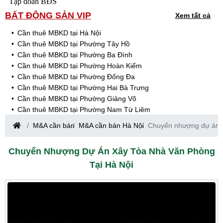
Tập đoàn BĐS
BẤT ĐỘNG SẢN VIP
Xem tất cả
Cần thuê MBKD tại Hà Nội
Cần thuê MBKD tại Phường Tây Hồ
Cần thuê MBKD tại Phường Ba Đình
Cần thuê MBKD tại Phường Hoàn Kiếm
Cần thuê MBKD tại Phường Đống Đa
Cần thuê MBKD tại Phường Hai Bà Trưng
Cần thuê MBKD tại Phường Giảng Võ
Cần thuê MBKD tại Phường Nam Từ Liêm
Cần thuê MBKD tại Phường Cầu Giấy
M&A cần bán
M&A cần bán Hà Nội
Chuyển nhượng dự án x
Cần thuê MBKD tại Phường Thanh Xuân
Cần thuê MBKD tại Phường Long Biên
Chuyển Nhượng Dự Án Xây Tòa Nhà Văn Phòng
Cần thuê MBKD tại Phường Hà Đông
Tại Hà Nội
Cần thuê MBKD tại Phường Hoàng Mai
Cần thuê MBKD tại Phường Ô Chợ Dừa
Cần thuê MBKD tại Phường Yên Hòa
Cần thuê MBKD tại Phường Nghĩa Độ
Cần thuê MBKD tại Phường Phương Liệt
Cần thuê MBKD tại Phường Khương Đình