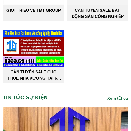
GIỚI THIỆU VỀ TĐT GROUP
CẦN TUYỂN SALE BẤT
ĐỘNG SẢN CÔNG NGHIỆP
CẦN TUYỂN SALE CHO
THUÊ NHÀ XƯỞNG TẠI 63
TỈNH THÀNH PHỐ
TIN TỨC SỰ KIỆN
Xem tất cả