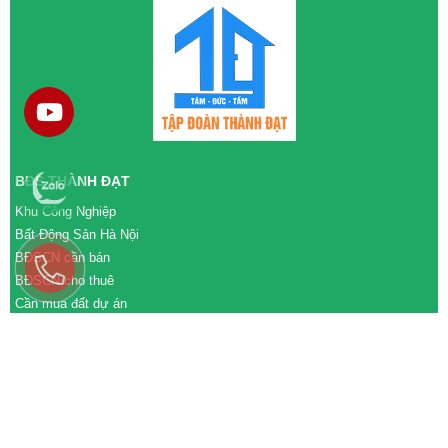
BĐS THÀNH ĐẠT
Khu Công Nghiệp
Bất Động Sản Hà Nội
BĐSCN cần bán
BĐSCN cho thuê
Cần mua đất dự án
Cần bán đất dự án
M&A cần mua
M&A cần bán
WEBSITE