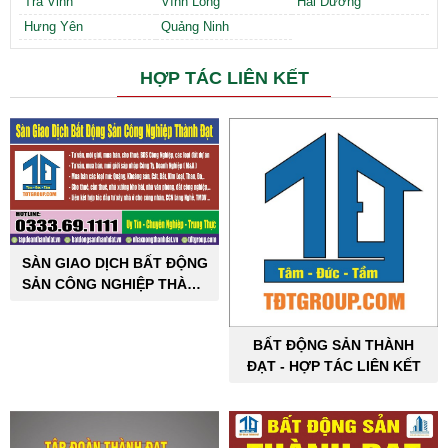
Trà Vinh
Vĩnh Long
Hải Dương
Hưng Yên
Quảng Ninh
HỢP TÁC LIÊN KẾT
SÀN GIAO DỊCH BẤT ĐỘNG
SẢN CÔNG NGHIỆP THÀNH
ĐẠT
BẤT ĐỘNG SẢN THÀNH
ĐẠT - HỢP TÁC LIÊN KẾT