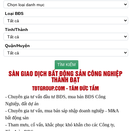
Loại BĐS
Tỉnh/Thành
Quận/Huyện
TÌM KIẾM
SÀN GIAO DỊCH BẤT ĐỘNG SẢN CÔNG NGHIỆP
THÀNH ĐẠT
TĐTGROUP.COM - TÂM ĐỨC TẦM
- Chuyên gia tư vấn đầu tư BĐS, mua bán BĐS Công
Nghiệp, đất dự án
- Chuyên gia tư vấn, mua bán sáp nhập doanh nghiệp - M&A
bất động sản
- Tham mưu, cố vấn, khắc phục khó khắn cho các Công ty,