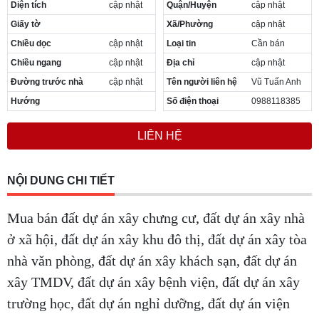
Diện tích
cập nhật
Quận/Huyện
cập nhật
Giấy tờ
Xã/Phường
cập nhật
Chiều dọc
cập nhật
Loại tin
Cần bán
Chiều ngang
cập nhật
Địa chỉ
cập nhật
Đường trước nhà
cập nhật
Tên người liên hệ
Vũ Tuấn Anh
Hướng
Số điện thoại
0988118385
LIÊN HỆ
NỘI DUNG CHI TIẾT
Mua bán đất dự án xây chưng cư, đất dự án xây nhà
ở xã hội, đất dự án xây khu đô thị, đất dự án xây tòa
nhà văn phòng, đất dự án xây khách sạn, đất dự án
xây TMDV, đất dự án xây bệnh viện, đất dự án xây
trường học, đất dự án nghỉ dưỡng, đất dự án viện