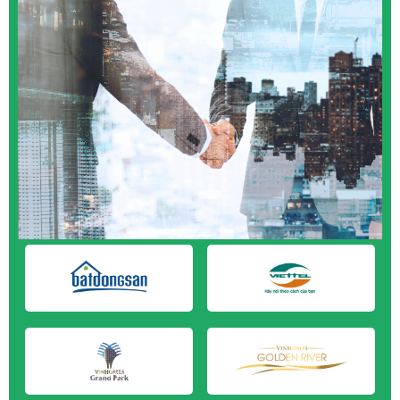
M&A CẦN MUA tại Quảng Ngãi
M&A CẦN MUA tại Vũng Tàu
M&A CẦN MUA tại Cần Thơ
M&A CẦN MUA tại An Giang
M&A CẦN MUA tại Bạc Liêu
M&A CẦN MUA tại Bến Tre
M&A CẦN MUA tại Bình Phước
M&A CẦN MUA tại Cà Mau
M&A CẦN MUA tại Đồng Tháp
M&A CẦN MUA tại Hậu Giang
M&A CẦN MUA tại Kiên Giang
M&A CẦN MUA tại Long An
M&A CẦN MUA tại Sóc Trăng
M&A CẦN MUA tại Tây Ninh
M&A CẦN MUA tại Tiền Giang
M&A CẦN MUA tại Trà Vinh
M&A CẦN MUA tại Vĩnh Long
M&A CẦN MUA tại Hải Dương
M&A CẦN MUA tại Hưng Yên
M&A CẦN MUA tại Quảng Ninh