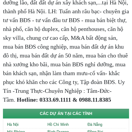
dưỡng lão, đất đất dự án xây khách sạn,...tại Hà Nội,
thành phố Hà Nội. LH: Tuấn anh râu bạc- chuyên gia
tư vấn BĐS - tư vấn đầu tư BĐS - mua bán biệt thự,
nhà phố, căn hộ duplex, căn hộ penthouses, căn hộ
sky villa, chung cư cao cấp, M&A bất động sản,
mua bán BĐS công nghiệp, mua bán đất dự án khu
đô thị, mua bán đất dự án 50 năm, mua bán cho thuê
nhà xưởng kho bãi, mua bán BĐS nghỉ dưỡng, mua
bán khách sạn, nhận làm tham mưu-cố vấn- khắc
phục khó khăn cho các Công ty, Tập đoàn BĐS. Uy
Tín -Trung Thực-Chuyên Nghiệp : Tâm-Đức-
Tầm.
Hotline: 0333.69.1111 & 0988.11.8385
CÁC DỰ ÁN TẠI CÁC TỈNH
Hà Nội
Hồ Chí Minh
Đà Nẵng
Hải Phòng
Bình Dương
Đồng Nai