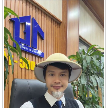
Cần thuê MBKD tại Phường Yên Sở
Cần thuê MBKD tại Phường Hoàng Liệt
Cần thuê MBKD tại Phường Định Công
Cần thuê MBKD tại Phường Tương Mai
Cần thuê MBKD tại Phường Vĩnh Hưng
Cần thuê MBKD tại Phường Lĩnh Nam
Cần thuê MBKD tại Phường Hồng Hà
Cần thuê MBKD tại Phường Láng
Cần thuê MBKD tại Phường Văn Miếu
Cần thuê MBKD tại Phường Kim Liên
Cần thuê MBKD tại Phường Bạch Mai
Cần thuê MBKD tại Phường Vĩnh Tuy