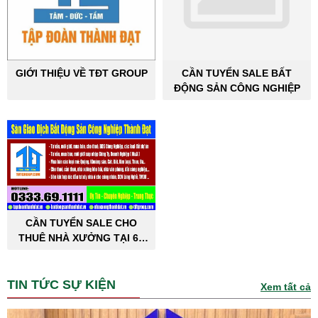
GIỚI THIỆU VỀ TĐT GROUP
CẦN TUYỂN SALE BẤT
ĐỘNG SẢN CÔNG NGHIỆP
CẦN TUYỂN SALE CHO
THUÊ NHÀ XƯỞNG TẠI 63
TỈNH THÀNH PHỐ
TIN TỨC SỰ KIỆN
Xem tất cả