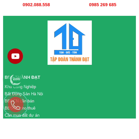
0902.088.558
0985 269 685
BĐS THÀNH ĐẠT
Khu Công Nghiệp
Bất Động Sản Hà Nội
BĐSCN cần bán
BĐSCN cho thuê
Cần mua đất dự án
Cần bán đất dự án
M&A cần mua
M&A cần bán