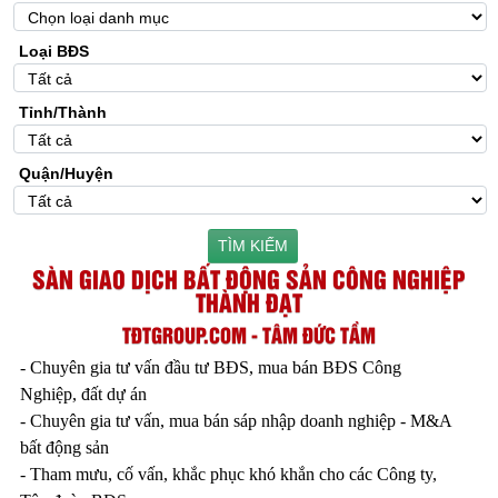
Loại BĐS
Tỉnh/Thành
Quận/Huyện
TÌM KIẾM
SÀN GIAO DỊCH BẤT ĐỘNG SẢN CÔNG NGHIỆP
THÀNH ĐẠT
TĐTGROUP.COM - TÂM ĐỨC TẦM
- Chuyên gia tư vấn đầu tư BĐS, mua bán BĐS Công
Nghiệp, đất dự án
- Chuyên gia tư vấn, mua bán sáp nhập doanh nghiệp - M&A
bất động sản
- Tham mưu, cố vấn, khắc phục khó khắn cho các Công ty,