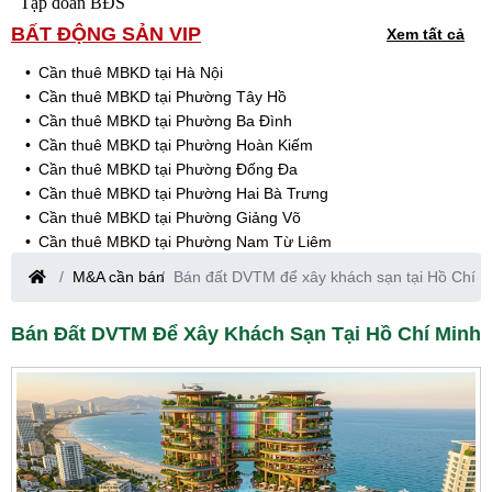
Tập đoàn BĐS
BẤT ĐỘNG SẢN VIP
Xem tất cả
Cần thuê MBKD tại Hà Nội
Cần thuê MBKD tại Phường Tây Hồ
Cần thuê MBKD tại Phường Ba Đình
Cần thuê MBKD tại Phường Hoàn Kiếm
Cần thuê MBKD tại Phường Đống Đa
Cần thuê MBKD tại Phường Hai Bà Trưng
Cần thuê MBKD tại Phường Giảng Võ
Cần thuê MBKD tại Phường Nam Từ Liêm
Cần thuê MBKD tại Phường Cầu Giấy
M&A cần bán
Bán đất DVTM để xây khách sạn tại Hồ Chí M
Cần thuê MBKD tại Phường Thanh Xuân
Cần thuê MBKD tại Phường Long Biên
Bán Đất DVTM Để Xây Khách Sạn Tại Hồ Chí Minh
Cần thuê MBKD tại Phường Hà Đông
Cần thuê MBKD tại Phường Hoàng Mai
Cần thuê MBKD tại Phường Ô Chợ Dừa
Cần thuê MBKD tại Phường Yên Hòa
Cần thuê MBKD tại Phường Nghĩa Độ
Cần thuê MBKD tại Phường Phương Liệt
Cần thuê MBKD tại Phường Khương Đình