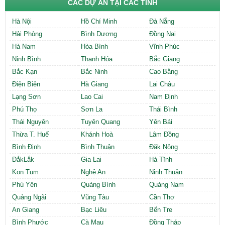
CÁC DỰ ÁN TẠI CÁC TỈNH
Hà Nội
Hồ Chí Minh
Đà Nẵng
Hải Phòng
Bình Dương
Đồng Nai
Hà Nam
Hòa Bình
Vĩnh Phúc
Ninh Bình
Thanh Hóa
Bắc Giang
Bắc Kạn
Bắc Ninh
Cao Bằng
Điện Biên
Hà Giang
Lai Châu
Lạng Sơn
Lao Cai
Nam Định
Phú Thọ
Sơn La
Thái Bình
Thái Nguyên
Tuyên Quang
Yên Bái
Thừa T. Huế
Khánh Hoà
Lâm Đồng
Bình Định
Bình Thuận
Đăk Nông
ĐắkLắk
Gia Lai
Hà Tĩnh
Kon Tum
Nghệ An
Ninh Thuận
Phú Yên
Quảng Bình
Quảng Nam
Quảng Ngãi
Vũng Tàu
Cần Thơ
An Giang
Bạc Liêu
Bến Tre
Bình Phước
Cà Mau
Đồng Tháp