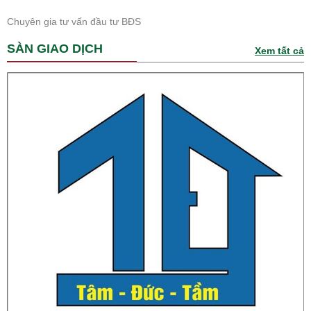
Chuyên gia tư vấn đầu tư BĐS
SÀN GIAO DỊCH
Xem tất cả