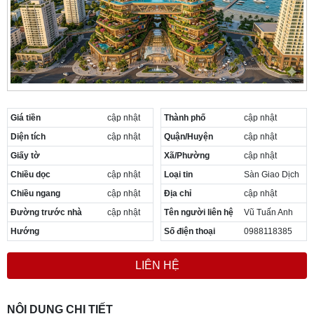
Cần thuê MBKD tại Phường Yên Sở
Cần thuê MBKD tại Phường Hoàng Liệt
Cần thuê MBKD tại Phường Định Công
Cần thuê MBKD tại Phường Tương Mai
Cần thuê MBKD tại Phường Vĩnh Hưng
Cần thuê MBKD tại Phường Lĩnh Nam
Cần thuê MBKD tại Phường Hồng Hà
Cần thuê MBKD tại Phường Láng
Giá tiền
cập nhật
Thành phố
cập nhật
Cần thuê MBKD tại Phường Văn Miếu
Diện tích
cập nhật
Quận/Huyện
cập nhật
Cần thuê MBKD tại Phường Kim Liên
Giấy tờ
Xã/Phường
cập nhật
Cần thuê MBKD tại Phường Bạch Mai
Chiều dọc
cập nhật
Loại tin
Sàn Giao Dịch
Cần thuê MBKD tại Phường Vĩnh Tuy
Chiều ngang
cập nhật
Địa chỉ
cập nhật
Đường trước nhà
cập nhật
Tên người liên hệ
Vũ Tuấn Anh
Hướng
Số điện thoại
0988118385
LIÊN HỆ
NỘI DUNG CHI TIẾT