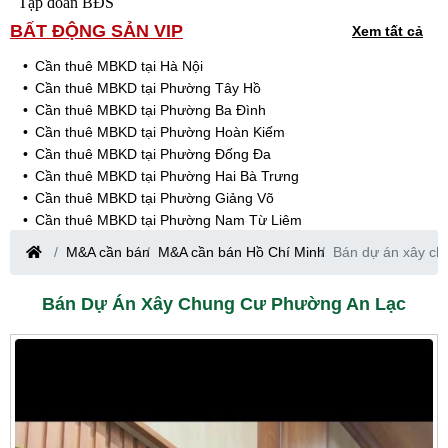
Tập đoàn BĐS
BẤT ĐỘNG SẢN VIP
Xem tất cả
Cần thuê MBKD tại Hà Nội
Cần thuê MBKD tại Phường Tây Hồ
Cần thuê MBKD tại Phường Ba Đình
Cần thuê MBKD tại Phường Hoàn Kiếm
Cần thuê MBKD tại Phường Đống Đa
Cần thuê MBKD tại Phường Hai Bà Trưng
Cần thuê MBKD tại Phường Giảng Võ
Cần thuê MBKD tại Phường Nam Từ Liêm
Cần thuê MBKD tại Phường Cầu Giấy
M&A cần bán
M&A cần bán Hồ Chí Minh
Bán dự án xây ch
Cần thuê MBKD tại Phường Thanh Xuân
Cần thuê MBKD tại Phường Long Biên
Bán Dự Án Xây Chung Cư Phường An Lạc
Cần thuê MBKD tại Phường Hà Đông
Cần thuê MBKD tại Phường Hoàng Mai
Cần thuê MBKD tại Phường Ô Chợ Dừa
Cần thuê MBKD tại Phường Yên Hòa
Cần thuê MBKD tại Phường Nghĩa Độ
Cần thuê MBKD tại Phường Phương Liệt
Cần thuê MBKD tại Phường Khương Đình