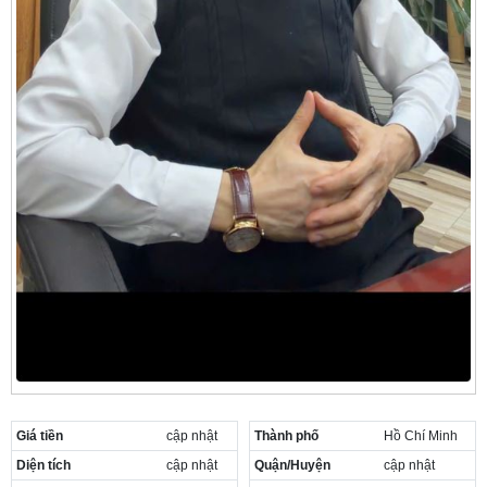
Giá tiền
cập nhật
Thành phố
Hồ Chí Minh
Diện tích
cập nhật
Quận/Huyện
cập nhật