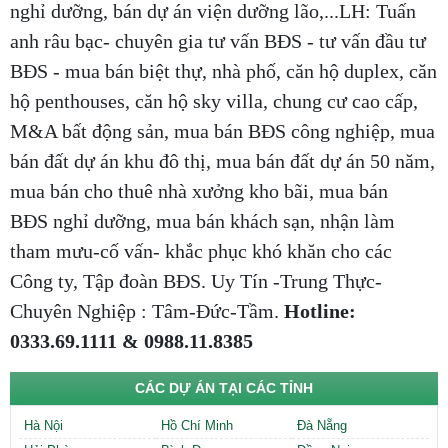
nghỉ dưỡng, bán dự án viện dưỡng lão,...LH: Tuấn
anh râu bạc- chuyên gia tư vấn BĐS - tư vấn đầu tư
BĐS - mua bán biệt thự, nhà phố, căn hộ duplex, căn
hộ penthouses, căn hộ sky villa, chung cư cao cấp,
M&A bất động sản, mua bán BĐS công nghiệp, mua
bán đất dự án khu đô thị, mua bán đất dự án 50 năm,
mua bán cho thuê nhà xưởng kho bãi, mua bán
BĐS nghỉ dưỡng, mua bán khách sạn, nhận làm
tham mưu-cố vấn- khắc phục khó khăn cho các
Công ty, Tập đoàn BĐS. Uy Tín -Trung Thực-
Chuyên Nghiệp : Tâm-Đức-Tầm.
Hotline:
0333.69.1111 & 0988.11.8385
CÁC DỰ ÁN TẠI CÁC TỈNH
Hà Nội
Hồ Chí Minh
Đà Nẵng