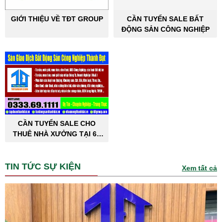
GIỚI THIỆU VỀ TĐT GROUP
CẦN TUYỂN SALE BẤT
ĐỘNG SẢN CÔNG NGHIỆP
CẦN TUYỂN SALE CHO
THUÊ NHÀ XƯỞNG TẠI 63
TỈNH THÀNH PHỐ
TIN TỨC SỰ KIỆN
Xem tất cả