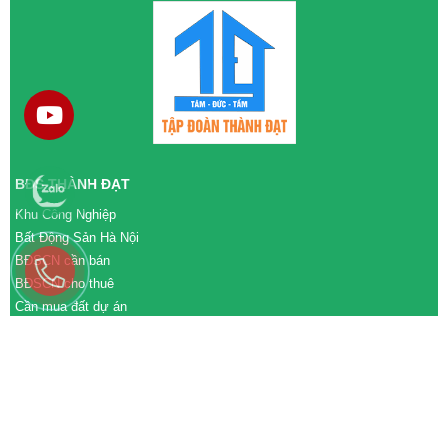
BĐS THÀNH ĐẠT
Khu Công Nghiệp
Bất Động Sản Hà Nội
BĐSCN cần bán
BĐSCN cho thuê
Cần mua đất dự án
Cần bán đất dự án
M&A cần mua
M&A cần bán
WEBSITE