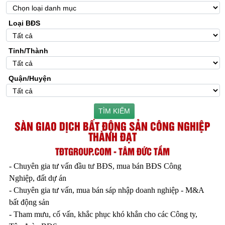
Loại BĐS
Tỉnh/Thành
Quận/Huyện
TÌM KIẾM
SÀN GIAO DỊCH BẤT ĐỘNG SẢN CÔNG NGHIỆP
THÀNH ĐẠT
TĐTGROUP.COM - TÂM ĐỨC TẦM
- Chuyên gia tư vấn đầu tư BĐS, mua bán BĐS Công
Nghiệp, đất dự án
- Chuyên gia tư vấn, mua bán sáp nhập doanh nghiệp - M&A
bất động sản
- Tham mưu, cố vấn, khắc phục khó khắn cho các Công ty,