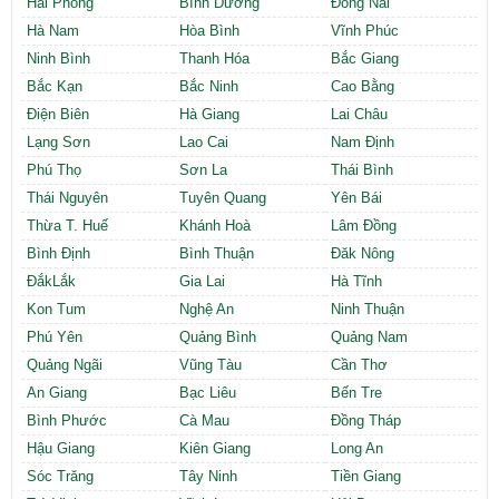
Hải Phòng
Bình Dương
Đồng Nai
Hà Nam
Hòa Bình
Vĩnh Phúc
Ninh Bình
Thanh Hóa
Bắc Giang
Bắc Kạn
Bắc Ninh
Cao Bằng
Điện Biên
Hà Giang
Lai Châu
Lạng Sơn
Lao Cai
Nam Định
Phú Thọ
Sơn La
Thái Bình
Thái Nguyên
Tuyên Quang
Yên Bái
Thừa T. Huế
Khánh Hoà
Lâm Đồng
Bình Định
Bình Thuận
Đăk Nông
ĐắkLắk
Gia Lai
Hà Tĩnh
Kon Tum
Nghệ An
Ninh Thuận
Phú Yên
Quảng Bình
Quảng Nam
Quảng Ngãi
Vũng Tàu
Cần Thơ
An Giang
Bạc Liêu
Bến Tre
Bình Phước
Cà Mau
Đồng Tháp
Hậu Giang
Kiên Giang
Long An
Sóc Trăng
Tây Ninh
Tiền Giang