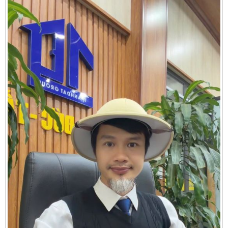
Cần thuê MBKD tại Phường Yên Sở
Cần thuê MBKD tại Phường Hoàng Liệt
Cần thuê MBKD tại Phường Định Công
Cần thuê MBKD tại Phường Tương Mai
Cần thuê MBKD tại Phường Vĩnh Hưng
Cần thuê MBKD tại Phường Lĩnh Nam
Cần thuê MBKD tại Phường Hồng Hà
Cần thuê MBKD tại Phường Láng
Cần thuê MBKD tại Phường Văn Miếu
Cần thuê MBKD tại Phường Kim Liên
Cần thuê MBKD tại Phường Bạch Mai
Cần thuê MBKD tại Phường Vĩnh Tuy