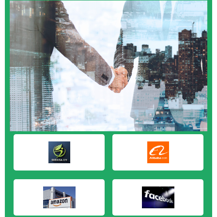
M&A CẦN MUA tại Quảng Ngãi
M&A CẦN MUA tại Vũng Tàu
M&A CẦN MUA tại Cần Thơ
M&A CẦN MUA tại An Giang
M&A CẦN MUA tại Bạc Liêu
M&A CẦN MUA tại Bến Tre
M&A CẦN MUA tại Bình Phước
M&A CẦN MUA tại Cà Mau
M&A CẦN MUA tại Đồng Tháp
M&A CẦN MUA tại Hậu Giang
M&A CẦN MUA tại Kiên Giang
M&A CẦN MUA tại Long An
M&A CẦN MUA tại Sóc Trăng
M&A CẦN MUA tại Tây Ninh
M&A CẦN MUA tại Tiền Giang
M&A CẦN MUA tại Trà Vinh
M&A CẦN MUA tại Vĩnh Long
M&A CẦN MUA tại Hải Dương
M&A CẦN MUA tại Hưng Yên
M&A CẦN MUA tại Quảng Ninh