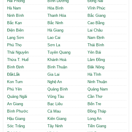
Hải Phòng
Bình Dương
Đồng Nai
Hà Nam
Hòa Bình
Vĩnh Phúc
Ninh Bình
Thanh Hóa
Bắc Giang
Bắc Kạn
Bắc Ninh
Cao Bằng
Điện Biên
Hà Giang
Lai Châu
Lạng Sơn
Lao Cai
Nam Định
Phú Thọ
Sơn La
Thái Bình
Thái Nguyên
Tuyên Quang
Yên Bái
Thừa T. Huế
Khánh Hoà
Lâm Đồng
Bình Định
Bình Thuận
Đăk Nông
ĐắkLắk
Gia Lai
Hà Tĩnh
Kon Tum
Nghệ An
Ninh Thuận
Phú Yên
Quảng Bình
Quảng Nam
Quảng Ngãi
Vũng Tàu
Cần Thơ
An Giang
Bạc Liêu
Bến Tre
Bình Phước
Cà Mau
Đồng Tháp
Hậu Giang
Kiên Giang
Long An
Sóc Trăng
Tây Ninh
Tiền Giang