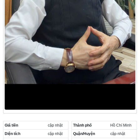
Giá tiền
cập nhật
Thành phố
Hồ Chí Minh
Diện tích
cập nhật
Quận/Huyện
cập nhật