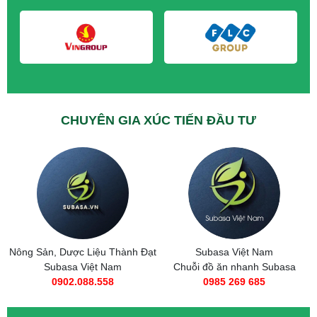
CHUYÊN GIA XÚC TIẾN ĐẦU TƯ
ệu Thành Đạt
Subasa Việt Nam
Taxi Tải Thành
ệt Nam
Chuỗi đồ ăn nhanh Subasa
0566.89.111
.558
0985 269 685