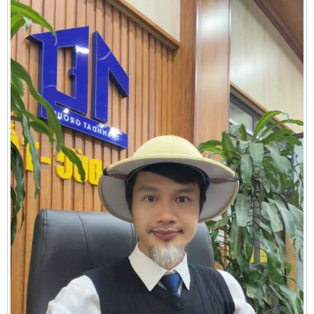
Cần thuê MBKD tại Phường Yên Sở
Cần thuê MBKD tại Phường Hoàng Liệt
Cần thuê MBKD tại Phường Định Công
Cần thuê MBKD tại Phường Tương Mai
Cần thuê MBKD tại Phường Vĩnh Hưng
Cần thuê MBKD tại Phường Lĩnh Nam
Cần thuê MBKD tại Phường Hồng Hà
Cần thuê MBKD tại Phường Láng
Cần thuê MBKD tại Phường Văn Miếu
Cần thuê MBKD tại Phường Kim Liên
Cần thuê MBKD tại Phường Bạch Mai
Cần thuê MBKD tại Phường Vĩnh Tuy