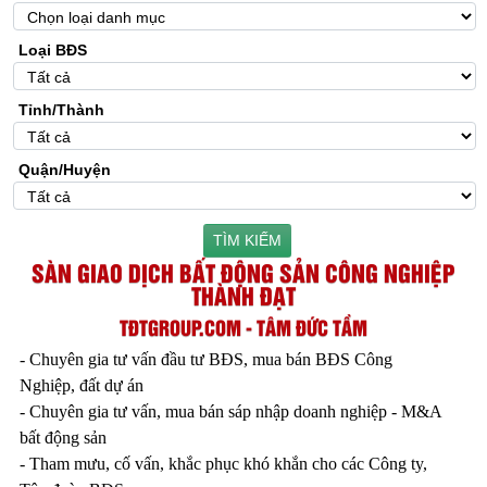
Loại BĐS
Tỉnh/Thành
Quận/Huyện
TÌM KIẾM
SÀN GIAO DỊCH BẤT ĐỘNG SẢN CÔNG NGHIỆP
THÀNH ĐẠT
TĐTGROUP.COM - TÂM ĐỨC TẦM
- Chuyên gia tư vấn đầu tư BĐS, mua bán BĐS Công
Nghiệp, đất dự án
- Chuyên gia tư vấn, mua bán sáp nhập doanh nghiệp - M&A
bất động sản
- Tham mưu, cố vấn, khắc phục khó khắn cho các Công ty,