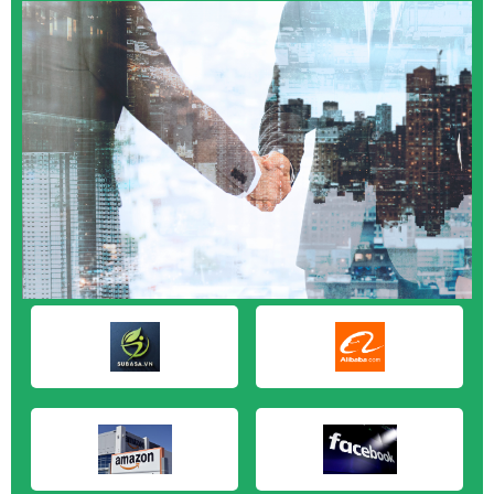
M&A CẦN MUA tại Quảng Ngãi
M&A CẦN MUA tại Vũng Tàu
M&A CẦN MUA tại Cần Thơ
M&A CẦN MUA tại An Giang
M&A CẦN MUA tại Bạc Liêu
M&A CẦN MUA tại Bến Tre
M&A CẦN MUA tại Bình Phước
M&A CẦN MUA tại Cà Mau
M&A CẦN MUA tại Đồng Tháp
M&A CẦN MUA tại Hậu Giang
M&A CẦN MUA tại Kiên Giang
M&A CẦN MUA tại Long An
M&A CẦN MUA tại Sóc Trăng
M&A CẦN MUA tại Tây Ninh
M&A CẦN MUA tại Tiền Giang
M&A CẦN MUA tại Trà Vinh
M&A CẦN MUA tại Vĩnh Long
M&A CẦN MUA tại Hải Dương
M&A CẦN MUA tại Hưng Yên
M&A CẦN MUA tại Quảng Ninh