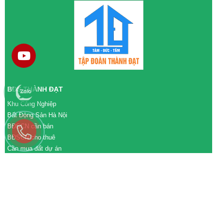
BĐS THÀNH ĐẠT
Khu Công Nghiệp
Bất Động Sản Hà Nội
BĐSCN cần bán
BĐSCN cho thuê
Cần mua đất dự án
Cần bán đất dự án
M&A cần mua
M&A cần bán
WEBSITE