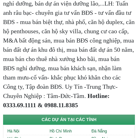
nghỉ dưỡng, bán dự án viện dưỡng lão,...LH: Tuấn
anh râu bạc- chuyên gia tư vấn BĐS - tư vấn đầu tư
BĐS - mua bán biệt thự, nhà phố, căn hộ duplex, căn
hộ penthouses, căn hộ sky villa, chung cư cao cấp,
M&A bất động sản, mua bán BĐS công nghiệp, mua
bán đất dự án khu đô thị, mua bán đất dự án 50 năm,
mua bán cho thuê nhà xưởng kho bãi, mua bán
BĐS nghỉ dưỡng, mua bán khách sạn, nhận làm
tham mưu-cố vấn- khắc phục khó khăn cho các
Công ty, Tập đoàn BĐS. Uy Tín -Trung Thực-
Chuyên Nghiệp : Tâm-Đức-Tầm.
Hotline:
0333.69.1111 & 0988.11.8385
CÁC DỰ ÁN TẠI CÁC TỈNH
Hà Nội
Hồ Chí Minh
Đà Nẵng