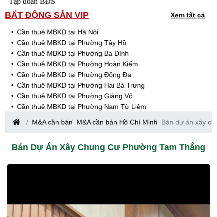
Tập đoàn BĐS
BẤT ĐỘNG SẢN VIP
Xem tất cả
Cần thuê MBKD tại Hà Nội
Cần thuê MBKD tại Phường Tây Hồ
Cần thuê MBKD tại Phường Ba Đình
Cần thuê MBKD tại Phường Hoàn Kiếm
Cần thuê MBKD tại Phường Đống Đa
Cần thuê MBKD tại Phường Hai Bà Trưng
Cần thuê MBKD tại Phường Giảng Võ
Cần thuê MBKD tại Phường Nam Từ Liêm
Cần thuê MBKD tại Phường Cầu Giấy
M&A cần bán
M&A cần bán Hồ Chí Minh
Bán dự án xây c
Cần thuê MBKD tại Phường Thanh Xuân
Cần thuê MBKD tại Phường Long Biên
Bán Dự Án Xây Chung Cư Phường Tam Thắng
Cần thuê MBKD tại Phường Hà Đông
Cần thuê MBKD tại Phường Hoàng Mai
Cần thuê MBKD tại Phường Ô Chợ Dừa
Cần thuê MBKD tại Phường Yên Hòa
Cần thuê MBKD tại Phường Nghĩa Độ
Cần thuê MBKD tại Phường Phương Liệt
Cần thuê MBKD tại Phường Khương Đình