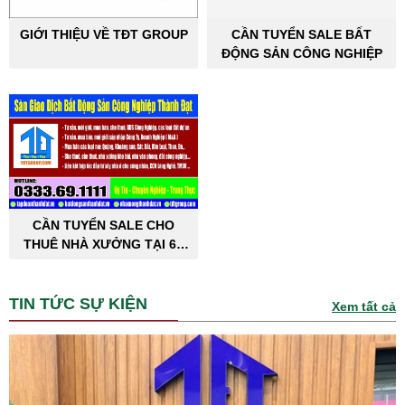
GIỚI THIỆU VỀ TĐT GROUP
CẦN TUYỂN SALE BẤT
ĐỘNG SẢN CÔNG NGHIỆP
CẦN TUYỂN SALE CHO
THUÊ NHÀ XƯỞNG TẠI 63
TỈNH THÀNH PHỐ
TIN TỨC SỰ KIỆN
Xem tất cả