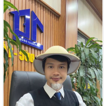
Cần thuê MBKD tại Phường Yên Sở
Cần thuê MBKD tại Phường Hoàng Liệt
Cần thuê MBKD tại Phường Định Công
Cần thuê MBKD tại Phường Tương Mai
Cần thuê MBKD tại Phường Vĩnh Hưng
Cần thuê MBKD tại Phường Lĩnh Nam
Cần thuê MBKD tại Phường Hồng Hà
Cần thuê MBKD tại Phường Láng
Cần thuê MBKD tại Phường Văn Miếu
Cần thuê MBKD tại Phường Kim Liên
Cần thuê MBKD tại Phường Bạch Mai
Cần thuê MBKD tại Phường Vĩnh Tuy