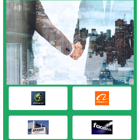
M&A CẦN MUA tại Quảng Ngãi
M&A CẦN MUA tại Vũng Tàu
M&A CẦN MUA tại Cần Thơ
M&A CẦN MUA tại An Giang
M&A CẦN MUA tại Bạc Liêu
M&A CẦN MUA tại Bến Tre
M&A CẦN MUA tại Bình Phước
M&A CẦN MUA tại Cà Mau
M&A CẦN MUA tại Đồng Tháp
M&A CẦN MUA tại Hậu Giang
M&A CẦN MUA tại Kiên Giang
M&A CẦN MUA tại Long An
M&A CẦN MUA tại Sóc Trăng
M&A CẦN MUA tại Tây Ninh
M&A CẦN MUA tại Tiền Giang
M&A CẦN MUA tại Trà Vinh
M&A CẦN MUA tại Vĩnh Long
M&A CẦN MUA tại Hải Dương
M&A CẦN MUA tại Hưng Yên
M&A CẦN MUA tại Quảng Ninh