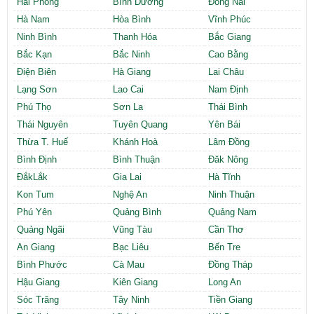
Hải Phòng
Bình Dương
Đồng Nai
Hà Nam
Hòa Bình
Vĩnh Phúc
Ninh Bình
Thanh Hóa
Bắc Giang
Bắc Kạn
Bắc Ninh
Cao Bằng
Điện Biên
Hà Giang
Lai Châu
Lạng Sơn
Lao Cai
Nam Định
Phú Thọ
Sơn La
Thái Bình
Thái Nguyên
Tuyên Quang
Yên Bái
Thừa T. Huế
Khánh Hoà
Lâm Đồng
Bình Định
Bình Thuận
Đăk Nông
ĐắkLắk
Gia Lai
Hà Tĩnh
Kon Tum
Nghệ An
Ninh Thuận
Phú Yên
Quảng Bình
Quảng Nam
Quảng Ngãi
Vũng Tàu
Cần Thơ
An Giang
Bạc Liêu
Bến Tre
Bình Phước
Cà Mau
Đồng Tháp
Hậu Giang
Kiên Giang
Long An
Sóc Trăng
Tây Ninh
Tiền Giang