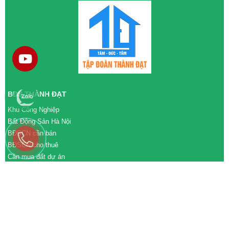
BĐS THÀNH ĐẠT
Khu Công Nghiệp
Bất Động Sản Hà Nội
BĐSCN cần bán
BĐSCN cho thuê
Cần mua đất dự án
Cần bán đất dự án
M&A cần mua
M&A cần bán
WEBSITE