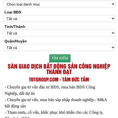
Loại BĐS
Tỉnh/Thành
Quận/Huyện
TÌM KIẾM
SÀN GIAO DỊCH BẤT ĐỘNG SẢN CÔNG NGHIỆP
THÀNH ĐẠT
TĐTGROUP.COM - TÂM ĐỨC TẦM
- Chuyên gia tư vấn đầu tư BĐS, mua bán BĐS Công
Nghiệp, đất dự án
- Chuyên gia tư vấn, mua bán sáp nhập doanh nghiệp - M&A
bất động sản
- Tham mưu, cố vấn, khắc phục khó khắn cho các Công ty,