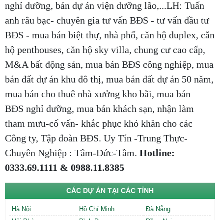
nghỉ dưỡng, bán dự án viện dưỡng lão,...LH: Tuấn
anh râu bạc- chuyên gia tư vấn BĐS - tư vấn đầu tư
BĐS - mua bán biệt thự, nhà phố, căn hộ duplex, căn
hộ penthouses, căn hộ sky villa, chung cư cao cấp,
M&A bất động sản, mua bán BĐS công nghiệp, mua
bán đất dự án khu đô thị, mua bán đất dự án 50 năm,
mua bán cho thuê nhà xưởng kho bãi, mua bán
BĐS nghỉ dưỡng, mua bán khách sạn, nhận làm
tham mưu-cố vấn- khắc phục khó khăn cho các
Công ty, Tập đoàn BĐS. Uy Tín -Trung Thực-
Chuyên Nghiệp : Tâm-Đức-Tầm.
Hotline:
0333.69.1111 & 0988.11.8385
CÁC DỰ ÁN TẠI CÁC TỈNH
Hà Nội
Hồ Chí Minh
Đà Nẵng