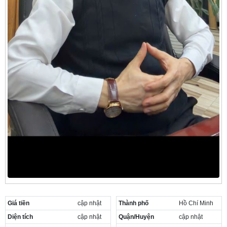
Giá tiền
cập nhật
Thành phố
Hồ Chí Minh
Diện tích
cập nhật
Quận/Huyện
cập nhật