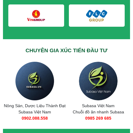
CHUYÊN GIA XÚC TIẾN ĐẦU TƯ
hành Đạt
Subasa Việt Nam
Taxi Tải Thành Đạt
am
Chuỗi đồ ăn nhanh Subasa
0566.89.1111
0985 269 685