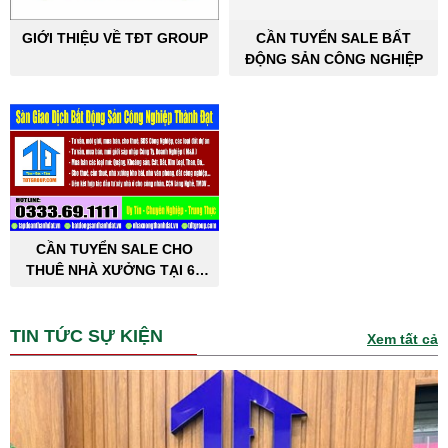
GIỚI THIỆU VỀ TĐT GROUP
CẦN TUYỂN SALE BẤT
ĐỘNG SẢN CÔNG NGHIỆP
CẦN TUYỂN SALE CHO
THUÊ NHÀ XƯỞNG TẠI 63
TỈNH THÀNH PHỐ
TIN TỨC SỰ KIỆN
Xem tất cả