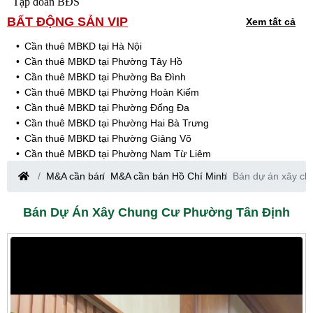
Tập đoàn BĐS
BẤT ĐỘNG SẢN VIP
Xem tất cả
Cần thuê MBKD tại Hà Nội
Cần thuê MBKD tại Phường Tây Hồ
Cần thuê MBKD tại Phường Ba Đình
Cần thuê MBKD tại Phường Hoàn Kiếm
Cần thuê MBKD tại Phường Đống Đa
Cần thuê MBKD tại Phường Hai Bà Trưng
Cần thuê MBKD tại Phường Giảng Võ
Cần thuê MBKD tại Phường Nam Từ Liêm
Cần thuê MBKD tại Phường Cầu Giấy
M&A cần bán
M&A cần bán Hồ Chí Minh
Bán dự án xây ch
Cần thuê MBKD tại Phường Thanh Xuân
Cần thuê MBKD tại Phường Long Biên
Bán Dự Án Xây Chung Cư Phường Tân Định
Cần thuê MBKD tại Phường Hà Đông
Cần thuê MBKD tại Phường Hoàng Mai
Cần thuê MBKD tại Phường Ô Chợ Dừa
Cần thuê MBKD tại Phường Yên Hòa
Cần thuê MBKD tại Phường Nghĩa Độ
Cần thuê MBKD tại Phường Phương Liệt
Cần thuê MBKD tại Phường Khương Đình