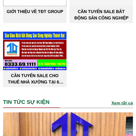
GIỚI THIỆU VỀ TĐT GROUP
CẦN TUYỂN SALE BẤT
ĐỘNG SẢN CÔNG NGHIỆP
CẦN TUYỂN SALE CHO
THUÊ NHÀ XƯỞNG TẠI 63
TỈNH THÀNH PHỐ
TIN TỨC SỰ KIỆN
Xem tất cả