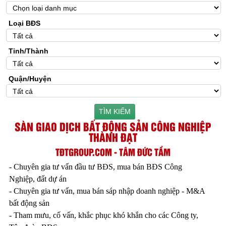
Loại BĐS
Tỉnh/Thành
Quận/Huyện
TÌM KIẾM
SÀN GIAO DỊCH BẤT ĐỘNG SẢN CÔNG NGHIỆP
THÀNH ĐẠT
TĐTGROUP.COM - TÂM ĐỨC TẦM
- Chuyên gia tư vấn đầu tư BĐS, mua bán BĐS Công
Nghiệp, đất dự án
- Chuyên gia tư vấn, mua bán sáp nhập doanh nghiệp - M&A
bất động sản
- Tham mưu, cố vấn, khắc phục khó khắn cho các Công ty,