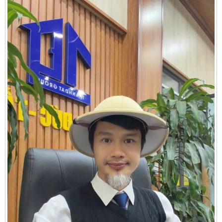
Cần thuê MBKD tại Phường Yên Sở
Cần thuê MBKD tại Phường Hoàng Liệt
Cần thuê MBKD tại Phường Định Công
Cần thuê MBKD tại Phường Tương Mai
Cần thuê MBKD tại Phường Vĩnh Hưng
Cần thuê MBKD tại Phường Lĩnh Nam
Cần thuê MBKD tại Phường Hồng Hà
Cần thuê MBKD tại Phường Láng
Cần thuê MBKD tại Phường Văn Miếu
Cần thuê MBKD tại Phường Kim Liên
Cần thuê MBKD tại Phường Bạch Mai
Cần thuê MBKD tại Phường Vĩnh Tuy