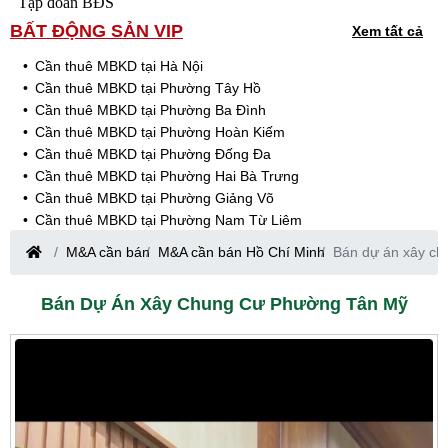
Tập đoàn BĐS
BẤT ĐỘNG SẢN VIP
Xem tất cả
Cần thuê MBKD tại Hà Nội
Cần thuê MBKD tại Phường Tây Hồ
Cần thuê MBKD tại Phường Ba Đình
Cần thuê MBKD tại Phường Hoàn Kiếm
Cần thuê MBKD tại Phường Đống Đa
Cần thuê MBKD tại Phường Hai Bà Trưng
Cần thuê MBKD tại Phường Giảng Võ
Cần thuê MBKD tại Phường Nam Từ Liêm
Cần thuê MBKD tại Phường Cầu Giấy
M&A cần bán
M&A cần bán Hồ Chí Minh
Bán dự án xây c
Cần thuê MBKD tại Phường Thanh Xuân
Cần thuê MBKD tại Phường Long Biên
Bán Dự Án Xây Chung Cư Phường Tân Mỹ
Cần thuê MBKD tại Phường Hà Đông
Cần thuê MBKD tại Phường Hoàng Mai
Cần thuê MBKD tại Phường Ô Chợ Dừa
Cần thuê MBKD tại Phường Yên Hòa
Cần thuê MBKD tại Phường Nghĩa Độ
Cần thuê MBKD tại Phường Phương Liệt
Cần thuê MBKD tại Phường Khương Đình