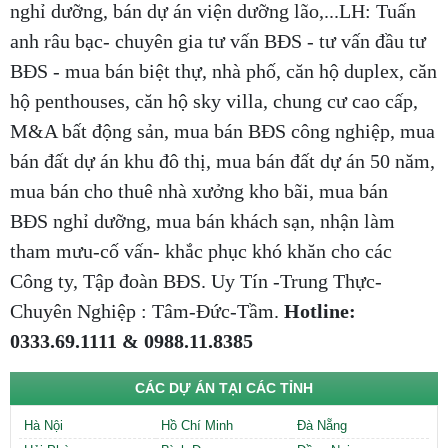
nghỉ dưỡng, bán dự án viện dưỡng lão,...LH: Tuấn
anh râu bạc- chuyên gia tư vấn BĐS - tư vấn đầu tư
BĐS - mua bán biệt thự, nhà phố, căn hộ duplex, căn
hộ penthouses, căn hộ sky villa, chung cư cao cấp,
M&A bất động sản, mua bán BĐS công nghiệp, mua
bán đất dự án khu đô thị, mua bán đất dự án 50 năm,
mua bán cho thuê nhà xưởng kho bãi, mua bán
BĐS nghỉ dưỡng, mua bán khách sạn, nhận làm
tham mưu-cố vấn- khắc phục khó khăn cho các
Công ty, Tập đoàn BĐS. Uy Tín -Trung Thực-
Chuyên Nghiệp : Tâm-Đức-Tầm.
Hotline:
0333.69.1111 & 0988.11.8385
CÁC DỰ ÁN TẠI CÁC TỈNH
Hà Nội
Hồ Chí Minh
Đà Nẵng