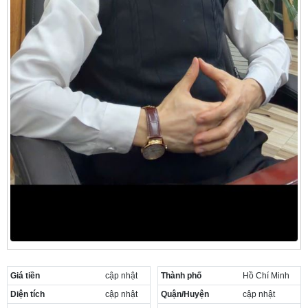
Giá tiền
cập nhật
Thành phố
Hồ Chí Minh
Diện tích
cập nhật
Quận/Huyện
cập nhật