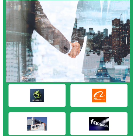
M&A CẦN MUA tại Quảng Ngãi
M&A CẦN MUA tại Vũng Tàu
M&A CẦN MUA tại Cần Thơ
M&A CẦN MUA tại An Giang
M&A CẦN MUA tại Bạc Liêu
M&A CẦN MUA tại Bến Tre
M&A CẦN MUA tại Bình Phước
M&A CẦN MUA tại Cà Mau
M&A CẦN MUA tại Đồng Tháp
M&A CẦN MUA tại Hậu Giang
M&A CẦN MUA tại Kiên Giang
M&A CẦN MUA tại Long An
M&A CẦN MUA tại Sóc Trăng
M&A CẦN MUA tại Tây Ninh
M&A CẦN MUA tại Tiền Giang
M&A CẦN MUA tại Trà Vinh
M&A CẦN MUA tại Vĩnh Long
M&A CẦN MUA tại Hải Dương
M&A CẦN MUA tại Hưng Yên
M&A CẦN MUA tại Quảng Ninh