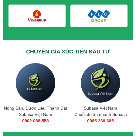
CHUYÊN GIA XÚC TIẾN ĐẦU TƯ
t
Subasa Việt Nam
Taxi Tải Thành Đạt
Chuỗi đồ ăn nhanh Subasa
0566.89.1111
0985 269 685