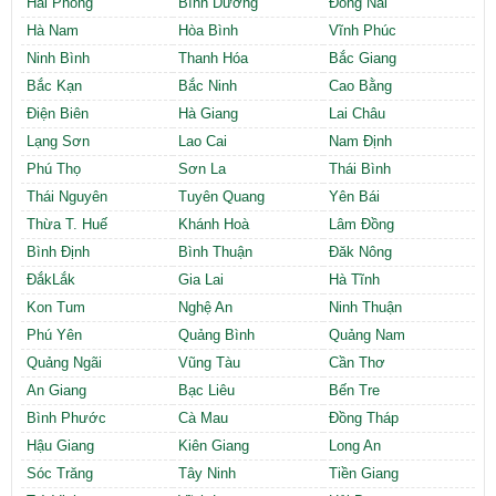
Hải Phòng
Bình Dương
Đồng Nai
Hà Nam
Hòa Bình
Vĩnh Phúc
Ninh Bình
Thanh Hóa
Bắc Giang
Bắc Kạn
Bắc Ninh
Cao Bằng
Điện Biên
Hà Giang
Lai Châu
Lạng Sơn
Lao Cai
Nam Định
Phú Thọ
Sơn La
Thái Bình
Thái Nguyên
Tuyên Quang
Yên Bái
Thừa T. Huế
Khánh Hoà
Lâm Đồng
Bình Định
Bình Thuận
Đăk Nông
ĐắkLắk
Gia Lai
Hà Tĩnh
Kon Tum
Nghệ An
Ninh Thuận
Phú Yên
Quảng Bình
Quảng Nam
Quảng Ngãi
Vũng Tàu
Cần Thơ
An Giang
Bạc Liêu
Bến Tre
Bình Phước
Cà Mau
Đồng Tháp
Hậu Giang
Kiên Giang
Long An
Sóc Trăng
Tây Ninh
Tiền Giang