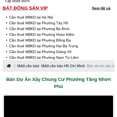
Tập đoàn BĐS
BẤT ĐỘNG SẢN VIP
Xem tất cả
Cần thuê MBKD tại Hà Nội
Cần thuê MBKD tại Phường Tây Hồ
Cần thuê MBKD tại Phường Ba Đình
Cần thuê MBKD tại Phường Hoàn Kiếm
Cần thuê MBKD tại Phường Đống Đa
Cần thuê MBKD tại Phường Hai Bà Trưng
Cần thuê MBKD tại Phường Giảng Võ
Cần thuê MBKD tại Phường Nam Từ Liêm
Cần thuê MBKD tại Phường Cầu Giấy
M&A cần bán
M&A cần bán Hồ Chí Minh
Bán dự án xây c
Cần thuê MBKD tại Phường Thanh Xuân
Cần thuê MBKD tại Phường Long Biên
Bán Dự Án Xây Chung Cư Phường Tăng Nhơn
Cần thuê MBKD tại Phường Hà Đông
Phú
Cần thuê MBKD tại Phường Hoàng Mai
Cần thuê MBKD tại Phường Ô Chợ Dừa
Cần thuê MBKD tại Phường Yên Hòa
Cần thuê MBKD tại Phường Nghĩa Độ
Cần thuê MBKD tại Phường Phương Liệt
Cần thuê MBKD tại Phường Khương Đình