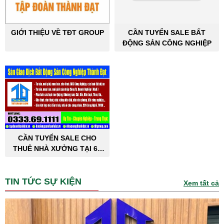
GIỚI THIỆU VỀ TĐT GROUP
CẦN TUYỂN SALE BẤT
ĐỘNG SẢN CÔNG NGHIỆP
CẦN TUYỂN SALE CHO
THUÊ NHÀ XƯỞNG TẠI 63
TỈNH THÀNH PHỐ
TIN TỨC SỰ KIỆN
Xem tất cả