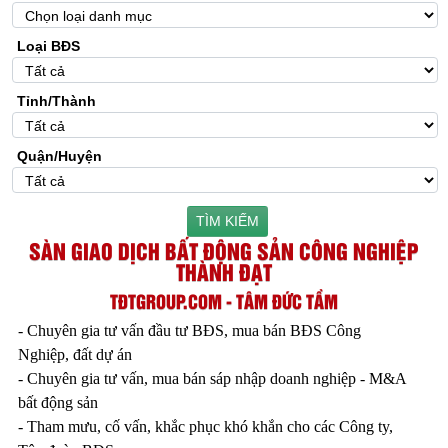
Loại BĐS
Tỉnh/Thành
Quận/Huyện
TÌM KIẾM
SÀN GIAO DỊCH BẤT ĐỘNG SẢN CÔNG NGHIỆP
THÀNH ĐẠT
TĐTGROUP.COM - TÂM ĐỨC TẦM
- Chuyên gia tư vấn đầu tư BĐS, mua bán BĐS Công
Nghiệp, đất dự án
- Chuyên gia tư vấn, mua bán sáp nhập doanh nghiệp - M&A
bất động sản
- Tham mưu, cố vấn, khắc phục khó khắn cho các Công ty,