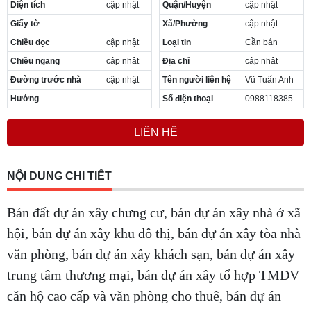
Diện tích
cập nhật
Quận/Huyện
cập nhật
Giấy tờ
Xã/Phường
cập nhật
Chiều dọc
cập nhật
Loại tin
Cần bán
Chiều ngang
cập nhật
Địa chỉ
cập nhật
Đường trước nhà
cập nhật
Tên người liên hệ
Vũ Tuấn Anh
Hướng
Số điện thoại
0988118385
LIÊN HỆ
NỘI DUNG CHI TIẾT
Bán đất dự án xây chưng cư, bán dự án xây nhà ở xã
hội, bán dự án xây khu đô thị, bán dự án xây tòa nhà
văn phòng, bán dự án xây khách sạn, bán dự án xây
trung tâm thương mại, bán dự án xây tổ hợp TMDV
căn hộ cao cấp và văn phòng cho thuê, bán dự án