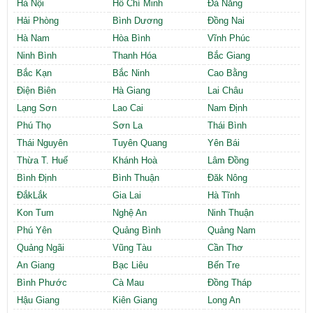
Hà Nội
Hồ Chí Minh
Đà Nẵng
Hải Phòng
Bình Dương
Đồng Nai
Hà Nam
Hòa Bình
Vĩnh Phúc
Ninh Bình
Thanh Hóa
Bắc Giang
Bắc Kạn
Bắc Ninh
Cao Bằng
Điện Biên
Hà Giang
Lai Châu
Lạng Sơn
Lao Cai
Nam Định
Phú Thọ
Sơn La
Thái Bình
Thái Nguyên
Tuyên Quang
Yên Bái
Thừa T. Huế
Khánh Hoà
Lâm Đồng
Bình Định
Bình Thuận
Đăk Nông
ĐắkLắk
Gia Lai
Hà Tĩnh
Kon Tum
Nghệ An
Ninh Thuận
Phú Yên
Quảng Bình
Quảng Nam
Quảng Ngãi
Vũng Tàu
Cần Thơ
An Giang
Bạc Liêu
Bến Tre
Bình Phước
Cà Mau
Đồng Tháp
Hậu Giang
Kiên Giang
Long An