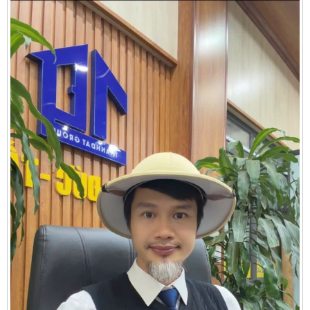
Cần thuê MBKD tại Phường Yên Sở
Cần thuê MBKD tại Phường Hoàng Liệt
Cần thuê MBKD tại Phường Định Công
Cần thuê MBKD tại Phường Tương Mai
Cần thuê MBKD tại Phường Vĩnh Hưng
Cần thuê MBKD tại Phường Lĩnh Nam
Cần thuê MBKD tại Phường Hồng Hà
Cần thuê MBKD tại Phường Láng
Cần thuê MBKD tại Phường Văn Miếu
Cần thuê MBKD tại Phường Kim Liên
Cần thuê MBKD tại Phường Bạch Mai
Cần thuê MBKD tại Phường Vĩnh Tuy