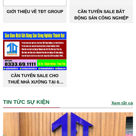
GIỚI THIỆU VỀ TĐT GROUP
CẦN TUYỂN SALE BẤT
ĐỘNG SẢN CÔNG NGHIỆP
CẦN TUYỂN SALE CHO
THUÊ NHÀ XƯỞNG TẠI 63
TỈNH THÀNH PHỐ
TIN TỨC SỰ KIỆN
Xem tất cả