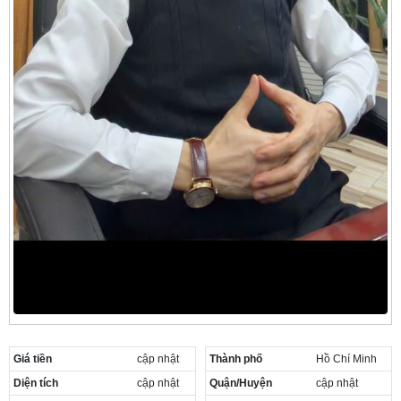
Giá tiền
cập nhật
Thành phố
Hồ Chí Minh
Diện tích
cập nhật
Quận/Huyện
cập nhật