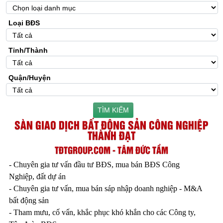
Loại BĐS
Tỉnh/Thành
Quận/Huyện
TÌM KIẾM
SÀN GIAO DỊCH BẤT ĐỘNG SẢN CÔNG NGHIỆP
THÀNH ĐẠT
TĐTGROUP.COM - TÂM ĐỨC TẦM
- Chuyên gia tư vấn đầu tư BĐS, mua bán BĐS Công
Nghiệp, đất dự án
- Chuyên gia tư vấn, mua bán sáp nhập doanh nghiệp - M&A
bất động sản
- Tham mưu, cố vấn, khắc phục khó khắn cho các Công ty,