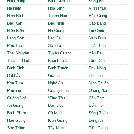
Hải Phòng
Bình Dương
Đồng Nai
Hà Nam
Hòa Bình
Vĩnh Phúc
Ninh Bình
Thanh Hóa
Bắc Giang
Bắc Kạn
Bắc Ninh
Cao Bằng
Điện Biên
Hà Giang
Lai Châu
Lạng Sơn
Lao Cai
Nam Định
Phú Thọ
Sơn La
Thái Bình
Thái Nguyên
Tuyên Quang
Yên Bái
Thừa T. Huế
Khánh Hoà
Lâm Đồng
Bình Định
Bình Thuận
Đăk Nông
ĐắkLắk
Gia Lai
Hà Tĩnh
Kon Tum
Nghệ An
Ninh Thuận
Phú Yên
Quảng Bình
Quảng Nam
Quảng Ngãi
Vũng Tàu
Cần Thơ
An Giang
Bạc Liêu
Bến Tre
Bình Phước
Cà Mau
Đồng Tháp
Hậu Giang
Kiên Giang
Long An
Sóc Trăng
Tây Ninh
Tiền Giang