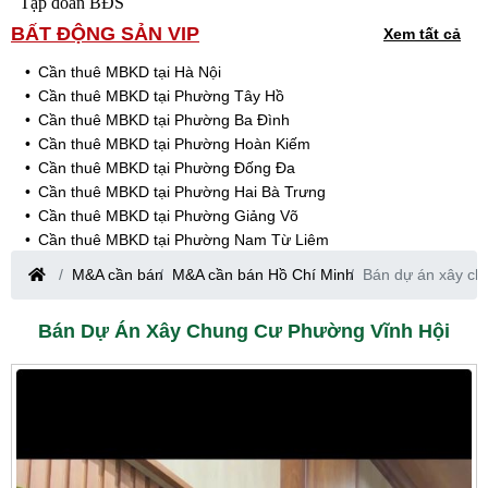
Tập đoàn BĐS
BẤT ĐỘNG SẢN VIP
Xem tất cả
Cần thuê MBKD tại Hà Nội
Cần thuê MBKD tại Phường Tây Hồ
Cần thuê MBKD tại Phường Ba Đình
Cần thuê MBKD tại Phường Hoàn Kiếm
Cần thuê MBKD tại Phường Đống Đa
Cần thuê MBKD tại Phường Hai Bà Trưng
Cần thuê MBKD tại Phường Giảng Võ
Cần thuê MBKD tại Phường Nam Từ Liêm
Cần thuê MBKD tại Phường Cầu Giấy
M&A cần bán
M&A cần bán Hồ Chí Minh
Bán dự án xây ch
Cần thuê MBKD tại Phường Thanh Xuân
Cần thuê MBKD tại Phường Long Biên
Bán Dự Án Xây Chung Cư Phường Vĩnh Hội
Cần thuê MBKD tại Phường Hà Đông
Cần thuê MBKD tại Phường Hoàng Mai
Cần thuê MBKD tại Phường Ô Chợ Dừa
Cần thuê MBKD tại Phường Yên Hòa
Cần thuê MBKD tại Phường Nghĩa Độ
Cần thuê MBKD tại Phường Phương Liệt
Cần thuê MBKD tại Phường Khương Đình