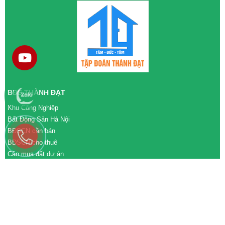
BĐS THÀNH ĐẠT
Khu Công Nghiệp
Bất Động Sản Hà Nội
BĐSCN cần bán
BĐSCN cho thuê
Cần mua đất dự án
Cần bán đất dự án
M&A cần mua
M&A cần bán
WEBSITE