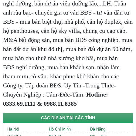
nghỉ dưỡng, bán dự án viện dưỡng lão,...LH: Tuấn
anh râu bạc- chuyên gia tư vấn BĐS - tư vấn đầu tư
BĐS - mua bán biệt thự, nhà phố, căn hộ duplex, căn
hộ penthouses, căn hộ sky villa, chung cư cao cấp,
M&A bất động sản, mua bán BĐS công nghiệp, mua
bán đất dự án khu đô thị, mua bán đất dự án 50 năm,
mua bán cho thuê nhà xưởng kho bãi, mua bán
BĐS nghỉ dưỡng, mua bán khách sạn, nhận làm
tham mưu-cố vấn- khắc phục khó khăn cho các
Công ty, Tập đoàn BĐS. Uy Tín -Trung Thực-
Chuyên Nghiệp : Tâm-Đức-Tầm.
Hotline:
0333.69.1111 & 0988.11.8385
CÁC DỰ ÁN TẠI CÁC TỈNH
Hà Nội
Hồ Chí Minh
Đà Nẵng