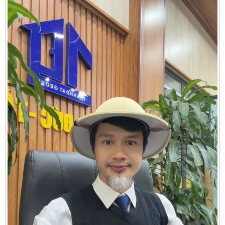
Cần thuê MBKD tại Phường Yên Sở
Cần thuê MBKD tại Phường Hoàng Liệt
Cần thuê MBKD tại Phường Định Công
Cần thuê MBKD tại Phường Tương Mai
Cần thuê MBKD tại Phường Vĩnh Hưng
Cần thuê MBKD tại Phường Lĩnh Nam
Cần thuê MBKD tại Phường Hồng Hà
Cần thuê MBKD tại Phường Láng
Cần thuê MBKD tại Phường Văn Miếu
Cần thuê MBKD tại Phường Kim Liên
Cần thuê MBKD tại Phường Bạch Mai
Cần thuê MBKD tại Phường Vĩnh Tuy