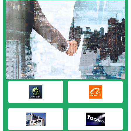
M&A CẦN MUA tại Quảng Ngãi
M&A CẦN MUA tại Vũng Tàu
M&A CẦN MUA tại Cần Thơ
M&A CẦN MUA tại An Giang
M&A CẦN MUA tại Bạc Liêu
M&A CẦN MUA tại Bến Tre
M&A CẦN MUA tại Bình Phước
M&A CẦN MUA tại Cà Mau
M&A CẦN MUA tại Đồng Tháp
M&A CẦN MUA tại Hậu Giang
M&A CẦN MUA tại Kiên Giang
M&A CẦN MUA tại Long An
M&A CẦN MUA tại Sóc Trăng
M&A CẦN MUA tại Tây Ninh
M&A CẦN MUA tại Tiền Giang
M&A CẦN MUA tại Trà Vinh
M&A CẦN MUA tại Vĩnh Long
M&A CẦN MUA tại Hải Dương
M&A CẦN MUA tại Hưng Yên
M&A CẦN MUA tại Quảng Ninh