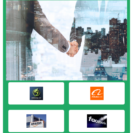
M&A CẦN MUA tại Quảng Ngãi
M&A CẦN MUA tại Vũng Tàu
M&A CẦN MUA tại Cần Thơ
M&A CẦN MUA tại An Giang
M&A CẦN MUA tại Bạc Liêu
M&A CẦN MUA tại Bến Tre
M&A CẦN MUA tại Bình Phước
M&A CẦN MUA tại Cà Mau
M&A CẦN MUA tại Đồng Tháp
M&A CẦN MUA tại Hậu Giang
M&A CẦN MUA tại Kiên Giang
M&A CẦN MUA tại Long An
M&A CẦN MUA tại Sóc Trăng
M&A CẦN MUA tại Tây Ninh
M&A CẦN MUA tại Tiền Giang
M&A CẦN MUA tại Trà Vinh
M&A CẦN MUA tại Vĩnh Long
M&A CẦN MUA tại Hải Dương
M&A CẦN MUA tại Hưng Yên
M&A CẦN MUA tại Quảng Ninh