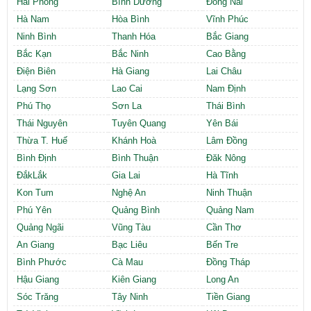
Hải Phòng
Bình Dương
Đồng Nai
Hà Nam
Hòa Bình
Vĩnh Phúc
Ninh Bình
Thanh Hóa
Bắc Giang
Bắc Kạn
Bắc Ninh
Cao Bằng
Điện Biên
Hà Giang
Lai Châu
Lạng Sơn
Lao Cai
Nam Định
Phú Thọ
Sơn La
Thái Bình
Thái Nguyên
Tuyên Quang
Yên Bái
Thừa T. Huế
Khánh Hoà
Lâm Đồng
Bình Định
Bình Thuận
Đăk Nông
ĐắkLắk
Gia Lai
Hà Tĩnh
Kon Tum
Nghệ An
Ninh Thuận
Phú Yên
Quảng Bình
Quảng Nam
Quảng Ngãi
Vũng Tàu
Cần Thơ
An Giang
Bạc Liêu
Bến Tre
Bình Phước
Cà Mau
Đồng Tháp
Hậu Giang
Kiên Giang
Long An
Sóc Trăng
Tây Ninh
Tiền Giang