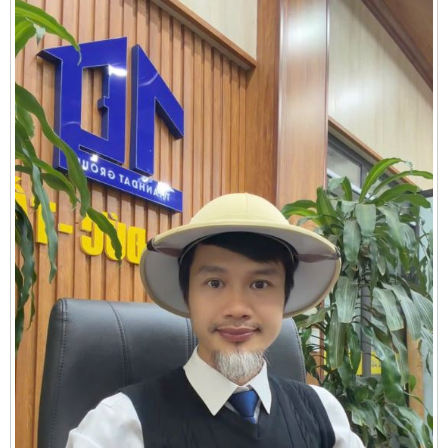
Cần thuê MBKD tại Phường Yên Sở
Cần thuê MBKD tại Phường Hoàng Liệt
Cần thuê MBKD tại Phường Định Công
Cần thuê MBKD tại Phường Tương Mai
Cần thuê MBKD tại Phường Vĩnh Hưng
Cần thuê MBKD tại Phường Lĩnh Nam
Cần thuê MBKD tại Phường Hồng Hà
Cần thuê MBKD tại Phường Láng
Cần thuê MBKD tại Phường Văn Miếu
Cần thuê MBKD tại Phường Kim Liên
Cần thuê MBKD tại Phường Bạch Mai
Cần thuê MBKD tại Phường Vĩnh Tuy