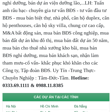
nghỉ dưỡng, bán dự án viện dưỡng lão,...LH: Tuấn
anh râu bạc- chuyên gia tư vấn BĐS - tư vấn đầu tư
BĐS - mua bán biệt thự, nhà phố, căn hộ duplex, căn
hộ penthouses, căn hộ sky villa, chung cư cao cấp,
M&A bất động sản, mua bán BĐS công nghiệp, mua
bán đất dự án khu đô thị, mua bán đất dự án 50 năm,
mua bán cho thuê nhà xưởng kho bãi, mua bán
BĐS nghỉ dưỡng, mua bán khách sạn, nhận làm
tham mưu-cố vấn- khắc phục khó khăn cho các
Công ty, Tập đoàn BĐS. Uy Tín -Trung Thực-
Chuyên Nghiệp : Tâm-Đức-Tầm.
Hotline:
0333.69.1111 & 0988.11.8385
CÁC DỰ ÁN TẠI CÁC TỈNH
Hà Nội
Hồ Chí Minh
Đà Nẵng