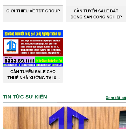
GIỚI THIỆU VỀ TĐT GROUP
CẦN TUYỂN SALE BẤT
ĐỘNG SẢN CÔNG NGHIỆP
CẦN TUYỂN SALE CHO
THUÊ NHÀ XƯỞNG TẠI 63
TỈNH THÀNH PHỐ
TIN TỨC SỰ KIỆN
Xem tất cả