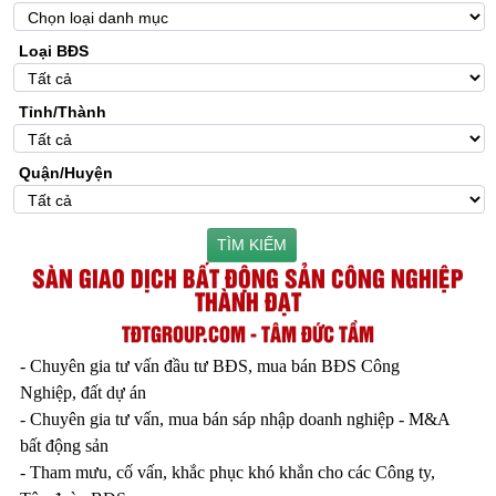
Loại BĐS
Tỉnh/Thành
Quận/Huyện
TÌM KIẾM
SÀN GIAO DỊCH BẤT ĐỘNG SẢN CÔNG NGHIỆP
THÀNH ĐẠT
TĐTGROUP.COM - TÂM ĐỨC TẦM
- Chuyên gia tư vấn đầu tư BĐS, mua bán BĐS Công
Nghiệp, đất dự án
- Chuyên gia tư vấn, mua bán sáp nhập doanh nghiệp - M&A
bất động sản
- Tham mưu, cố vấn, khắc phục khó khắn cho các Công ty,