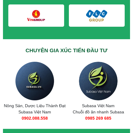
CHUYÊN GIA XÚC TIẾN ĐẦU TƯ
ản, Dược Liệu Thành Đạt
Subasa Việt Nam
Tax
Subasa Việt Nam
Chuỗi đồ ăn nhanh Subasa
0
0902.088.558
0985 269 685