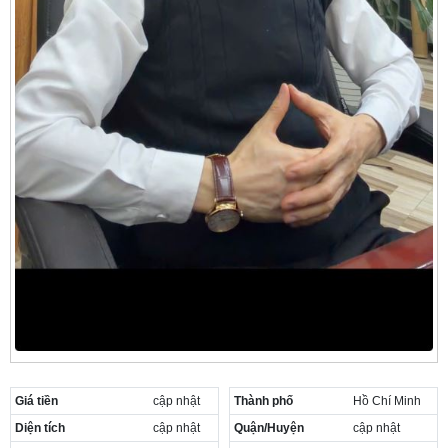
Giá tiền
cập nhật
Thành phố
Hồ Chí Minh
Diện tích
cập nhật
Quận/Huyện
cập nhật