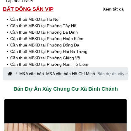
Tập đoàn BĐS
BẤT ĐỘNG SẢN VIP
Xem tất cả
Cần thuê MBKD tại Hà Nội
Cần thuê MBKD tại Phường Tây Hồ
Cần thuê MBKD tại Phường Ba Đình
Cần thuê MBKD tại Phường Hoàn Kiếm
Cần thuê MBKD tại Phường Đống Đa
Cần thuê MBKD tại Phường Hai Bà Trưng
Cần thuê MBKD tại Phường Giảng Võ
Cần thuê MBKD tại Phường Nam Từ Liêm
Cần thuê MBKD tại Phường Cầu Giấy
M&A cần bán
M&A cần bán Hồ Chí Minh
Bán dự án xây ch
Cần thuê MBKD tại Phường Thanh Xuân
Cần thuê MBKD tại Phường Long Biên
Bán Dự Án Xây Chung Cư Xã Bình Chánh
Cần thuê MBKD tại Phường Hà Đông
Cần thuê MBKD tại Phường Hoàng Mai
Cần thuê MBKD tại Phường Ô Chợ Dừa
Cần thuê MBKD tại Phường Yên Hòa
Cần thuê MBKD tại Phường Nghĩa Độ
Cần thuê MBKD tại Phường Phương Liệt
Cần thuê MBKD tại Phường Khương Đình