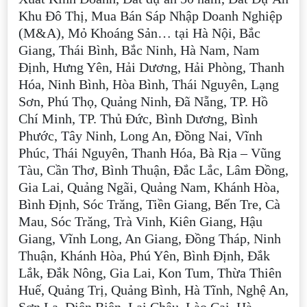
Khu Đô Thị, Mua Bán Sáp Nhập Doanh Nghiệp
(M&A), Mỏ Khoáng Sản… tại Hà Nội, Bắc
Giang, Thái Bình, Bắc Ninh, Hà Nam, Nam
Định, Hưng Yên, Hải Dương, Hải Phòng, Thanh
Hóa, Ninh Bình, Hòa Bình, Thái Nguyên, Lạng
Sơn, Phú Thọ, Quảng Ninh, Đã Nẵng, TP. Hồ
Chí Minh, TP. Thủ Đức, Bình Dương, Bình
Phước, Tây Ninh, Long An, Đồng Nai, Vĩnh
Phúc, Thái Nguyên, Thanh Hóa, Bà Rịa – Vũng
Tàu, Cần Thơ, Bình Thuận, Đắc Lắc, Lâm Đồng,
Gia Lai, Quảng Ngãi, Quảng Nam, Khánh Hòa,
Bình Định, Sóc Trăng, Tiền Giang, Bến Tre, Cà
Mau, Sóc Trăng, Trà Vinh, Kiên Giang, Hậu
Giang, Vĩnh Long, An Giang, Đồng Tháp, Ninh
Thuận, Khánh Hòa, Phú Yên, Bình Định, Đắk
Lắk, Đắk Nông, Gia Lai, Kon Tum, Thừa Thiên
Huế, Quảng Trị, Quảng Bình, Hà Tĩnh, Nghệ An,
Sơn La, Điện Biên, Lai Châu, Lào Cai, Hà