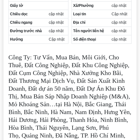
Giấy tờ
Xã/Phường
cập nhật
Chiều dọc
cập nhật
Loại tin
Cập nhật
Chiều ngang
cập nhật
Địa chỉ
cập nhật
Đường trước nhà
cập nhật
Tên người liên hệ
cập nhật
Hướng
Cập nhật
Số điện thoại
cập nhật
Công Ty: Tư Vấn, Mua Bán, Môi Giới, Cho
Thuê, Đất Công Nghiệp, Đất Khu Công Nghiệp,
Đất Cụm Công Nghiệp, Nhà Xưởng Kho Bãi,
Đất Thương Mại Dịch Vụ, Đất Sản Xuất Kinh
Doanh, Đất dự án 50 năm, Đất Dự Án Khu Đô
Thị, Mua Bán Sáp Nhập Doanh Nghiệp (M&A),
Mỏ Khoáng Sản…tại Hà Nội, Bắc Giang, Thái
Bình, Bắc Ninh, Hà Nam, Nam Định, Hưng Yên,
Hải Dương, Hải Phòng, Thanh Hóa, Ninh Bình,
Hòa Bình, Thái Nguyên, Lạng Sơn, Phú
Thọ, Quảng Ninh, Đã Nẵng, TP. Hồ Chí Minh,