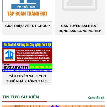
GIỚI THIỆU VỀ TĐT GROUP
CẦN TUYỂN SALE BẤT
ĐỘNG SẢN CÔNG NGHIỆP
CẦN TUYỂN SALE CHO
THUÊ NHÀ XƯỞNG TẠI 63
TỈNH THÀNH PHỐ
TIN TỨC SỰ KIỆN
Xem tất cả