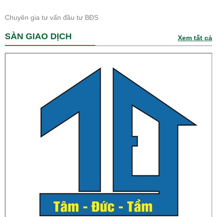
Chuyên gia tư vấn đầu tư BĐS
SÀN GIAO DỊCH
Xem tất cả