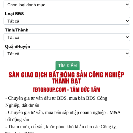
Loại BĐS
Tỉnh/Thành
Quận/Huyện
TÌM KIẾM
SÀN GIAO DỊCH BẤT ĐỘNG SẢN CÔNG NGHIỆP
THÀNH ĐẠT
TĐTGROUP.COM - TÂM ĐỨC TẦM
- Chuyên gia tư vấn đầu tư BĐS, mua bán BĐS Công
Nghiệp, đất dự án
- Chuyên gia tư vấn, mua bán sáp nhập doanh nghiệp - M&A
bất động sản
- Tham mưu, cố vấn, khắc phục khó khắn cho các Công ty,