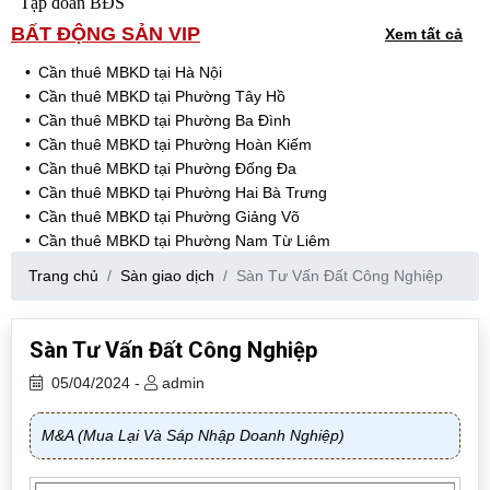
Tập đoàn BĐS
BẤT ĐỘNG SẢN VIP
Xem tất cả
Cần thuê MBKD tại Hà Nội
Cần thuê MBKD tại Phường Tây Hồ
Cần thuê MBKD tại Phường Ba Đình
Cần thuê MBKD tại Phường Hoàn Kiếm
Cần thuê MBKD tại Phường Đống Đa
Cần thuê MBKD tại Phường Hai Bà Trưng
Cần thuê MBKD tại Phường Giảng Võ
Cần thuê MBKD tại Phường Nam Từ Liêm
Cần thuê MBKD tại Phường Cầu Giấy
Trang chủ
Sàn giao dịch
Sàn Tư Vấn Đất Công Nghiệp
Cần thuê MBKD tại Phường Thanh Xuân
Cần thuê MBKD tại Phường Long Biên
Cần thuê MBKD tại Phường Hà Đông
Sàn Tư Vấn Đất Công Nghiệp
Cần thuê MBKD tại Phường Hoàng Mai
05/04/2024 -
admin
Cần thuê MBKD tại Phường Ô Chợ Dừa
Cần thuê MBKD tại Phường Yên Hòa
Cần thuê MBKD tại Phường Nghĩa Độ
M&A (Mua Lại Và Sáp Nhập Doanh Nghiệp)
Cần thuê MBKD tại Phường Phương Liệt
Cần thuê MBKD tại Phường Khương Đình