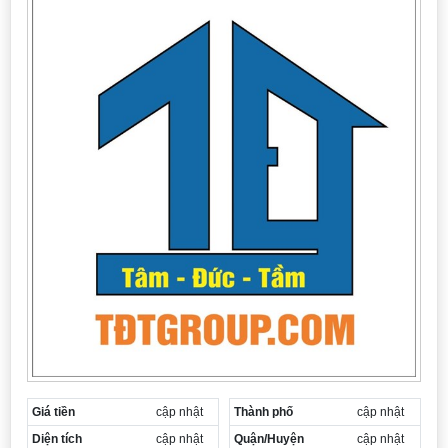
Cần thuê MBKD tại Phường Yên Sở
Cần thuê MBKD tại Phường Hoàng Liệt
Cần thuê MBKD tại Phường Định Công
Cần thuê MBKD tại Phường Tương Mai
Cần thuê MBKD tại Phường Vĩnh Hưng
Cần thuê MBKD tại Phường Lĩnh Nam
Cần thuê MBKD tại Phường Hồng Hà
Cần thuê MBKD tại Phường Láng
Cần thuê MBKD tại Phường Văn Miếu
Cần thuê MBKD tại Phường Kim Liên
Cần thuê MBKD tại Phường Bạch Mai
Cần thuê MBKD tại Phường Vĩnh Tuy
Giá tiền
cập nhật
Thành phố
cập nhật
Diện tích
cập nhật
Quận/Huyện
cập nhật