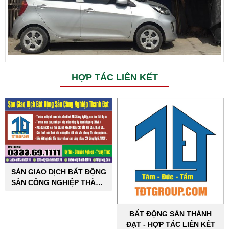
HỢP TÁC LIÊN KẾT
SÀN GIAO DỊCH BẤT ĐỘNG
SẢN CÔNG NGHIỆP THÀNH
ĐẠT
BẤT ĐỘNG SẢN THÀNH
ĐẠT - HỢP TÁC LIÊN KẾT