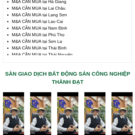
M&A CẦN MUA tại Hà Giang
M&A CẦN MUA tại Lai Châu
M&A CẦN MUA tại Lạng Sơn
M&A CẦN MUA tại Lao Cai
M&A CẦN MUA tại Nam Định
M&A CẦN MUA tại Phú Thọ
M&A CẦN MUA tại Sơn La
M&A CẦN MUA tại Thái Bình
M&A CẦN MUA tại Thái Nguyên
M&A CẦN MUA tại Tuyên Quang
M&A CẦN MUA tại Yên Bái
SÀN GIAO DỊCH BẤT ĐỘNG SẢN CÔNG NGHIỆP
M&A CẦN MUA tại Thừa T. Huế
M&A CẦN MUA tại Khánh Hoà
THÀNH ĐẠT
M&A CẦN MUA tại Lâm Đồng
M&A CẦN MUA tại Bình Định
M&A CẦN MUA tại Bình Thuận
M&A CẦN MUA tại Đăk Nông
M&A CẦN MUA tại ĐắkLắk
M&A CẦN MUA tại Gia Lai
M&A CẦN MUA tại Hà Tĩnh
M&A CẦN MUA tại Kon Tum