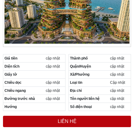
Cần thuê MBKD tại Phường Yên Sở
Cần thuê MBKD tại Phường Hoàng Liệt
Cần thuê MBKD tại Phường Định Công
Cần thuê MBKD tại Phường Tương Mai
Cần thuê MBKD tại Phường Vĩnh Hưng
Cần thuê MBKD tại Phường Lĩnh Nam
Cần thuê MBKD tại Phường Hồng Hà
Cần thuê MBKD tại Phường Láng
Cần thuê MBKD tại Phường Văn Miếu
Giá tiền
cập nhật
Thành phố
cập nhật
Cần thuê MBKD tại Phường Kim Liên
Diện tích
cập nhật
Quận/Huyện
cập nhật
Cần thuê MBKD tại Phường Bạch Mai
Giấy tờ
Xã/Phường
cập nhật
Cần thuê MBKD tại Phường Vĩnh Tuy
Chiều dọc
cập nhật
Loại tin
Cập nhật
Chiều ngang
cập nhật
Địa chỉ
cập nhật
Đường trước nhà
cập nhật
Tên người liên hệ
cập nhật
Hướng
Số điện thoại
cập nhật
LIÊN HỆ