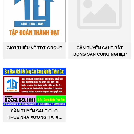
GIỚI THIỆU VỀ TĐT GROUP
CẦN TUYỂN SALE BẤT
ĐỘNG SẢN CÔNG NGHIỆP
CẦN TUYỂN SALE CHO
THUÊ NHÀ XƯỞNG TẠI 63
TỈNH THÀNH PHỐ