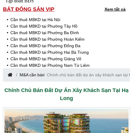
Tập đoàn BĐS
BẤT ĐỘNG SẢN VIP
Xem tất cả
Cần thuê MBKD tại Hà Nội
Cần thuê MBKD tại Phường Tây Hồ
Cần thuê MBKD tại Phường Ba Đình
Cần thuê MBKD tại Phường Hoàn Kiếm
Cần thuê MBKD tại Phường Đống Đa
Cần thuê MBKD tại Phường Hai Bà Trưng
Cần thuê MBKD tại Phường Giảng Võ
Cần thuê MBKD tại Phường Nam Từ Liêm
Cần thuê MBKD tại Phường Cầu Giấy
M&A cần bán
Chính chủ bán đất dự án xây khách sạn tại H
Cần thuê MBKD tại Phường Thanh Xuân
Cần thuê MBKD tại Phường Long Biên
Chính Chủ Bán Đất Dự Án Xây Khách Sạn Tại Hạ
Cần thuê MBKD tại Phường Hà Đông
Long
Cần thuê MBKD tại Phường Hoàng Mai
Cần thuê MBKD tại Phường Ô Chợ Dừa
Cần thuê MBKD tại Phường Yên Hòa
Cần thuê MBKD tại Phường Nghĩa Độ
Cần thuê MBKD tại Phường Phương Liệt
Cần thuê MBKD tại Phường Khương Đình