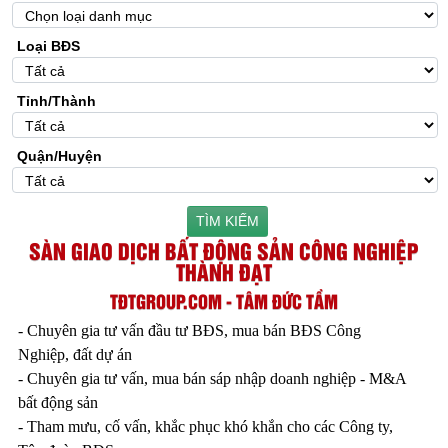
Loại BĐS
Tỉnh/Thành
Quận/Huyện
TÌM KIẾM
SÀN GIAO DỊCH BẤT ĐỘNG SẢN CÔNG NGHIỆP
THÀNH ĐẠT
TĐTGROUP.COM - TÂM ĐỨC TẦM
- Chuyên gia tư vấn đầu tư BĐS, mua bán BĐS Công
Nghiệp, đất dự án
- Chuyên gia tư vấn, mua bán sáp nhập doanh nghiệp - M&A
bất động sản
- Tham mưu, cố vấn, khắc phục khó khắn cho các Công ty,