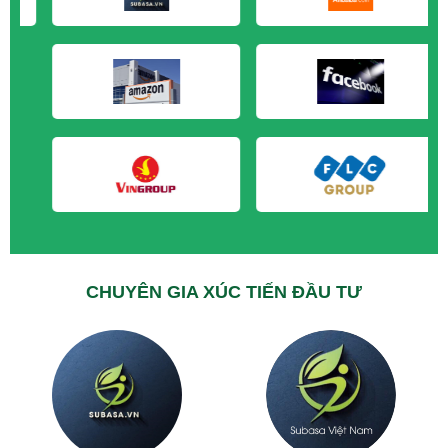
M&A CẦN MUA tại Trà Vinh
M&A CẦN MUA tại Vĩnh Long
M&A CẦN MUA tại Hải Dương
M&A CẦN MUA tại Hưng Yên
M&A CẦN MUA tại Quảng Ninh
CHUYÊN GIA XÚC TIẾN ĐẦU TƯ