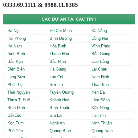
0333.69.1111 & 0988.11.8385
CÁC DỰ ÁN TẠI CÁC TỈNH
Hà Nội
Hồ Chí Minh
Đà Nẵng
Hải Phòng
Bình Dương
Đồng Nai
Hà Nam
Hòa Bình
Vĩnh Phúc
Ninh Bình
Thanh Hóa
Bắc Giang
Bắc Kạn
Bắc Ninh
Cao Bằng
Điện Biên
Hà Giang
Lai Châu
Lạng Sơn
Lao Cai
Nam Định
Phú Thọ
Sơn La
Thái Bình
Thái Nguyên
Tuyên Quang
Yên Bái
Thừa T. Huế
Khánh Hoà
Lâm Đồng
Bình Định
Bình Thuận
Đăk Nông
ĐắkLắk
Gia Lai
Hà Tĩnh
Kon Tum
Nghệ An
Ninh Thuận
Phú Yên
Quảng Bình
Quảng Nam