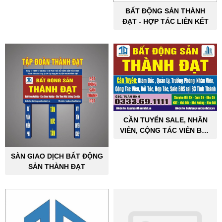
BẤT ĐỘNG SẢN THÀNH
ĐẠT - HỢP TÁC LIÊN KẾT
CẦN TUYỂN SALE, NHÂN
VIÊN, CỘNG TÁC VIÊN BẤT
ĐỘNG SẢN CÔNG NGHIỆP
SÀN GIAO DỊCH BẤT ĐỘNG
SẢN THÀNH ĐẠT