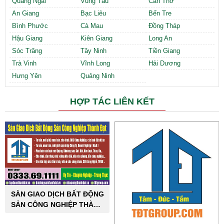
Quảng Ngãi
Vũng Tàu
Cần Thơ
An Giang
Bạc Liêu
Bến Tre
Bình Phước
Cà Mau
Đồng Tháp
Hậu Giang
Kiên Giang
Long An
Sóc Trăng
Tây Ninh
Tiền Giang
Trà Vinh
Vĩnh Long
Hải Dương
Hưng Yên
Quảng Ninh
HỢP TÁC LIÊN KẾT
SÀN GIAO DỊCH BẤT ĐỘNG
SẢN CÔNG NGHIỆP THÀNH
ĐẠT