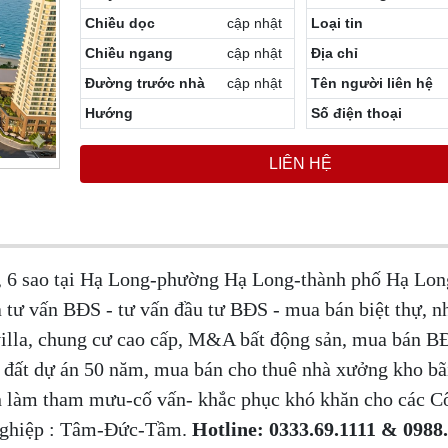
Chiều dọc
cập nhật
Loại tin
Chiều ngang
cập nhật
Địa chỉ
Đường trước nhà
cập nhật
Tên người liên hệ
Hướng
Số điện thoại
LIÊN HỆ
, 6 sao tại Hạ Long-phường Hạ Long-thành phố Hạ Long
 tư vấn BĐS - tư vấn đầu tư BĐS - mua bán biệt thự, n
 villa, chung cư cao cấp, M&A bất động sản, mua bán 
n đất dự án 50 năm, mua bán cho thuê nhà xưởng kho bã
 làm tham mưu-cố vấn- khắc phục khó khăn cho các Cô
Nghiệp : Tâm-Đức-Tầm.
Hotline: 0333.69.1111 & 0988