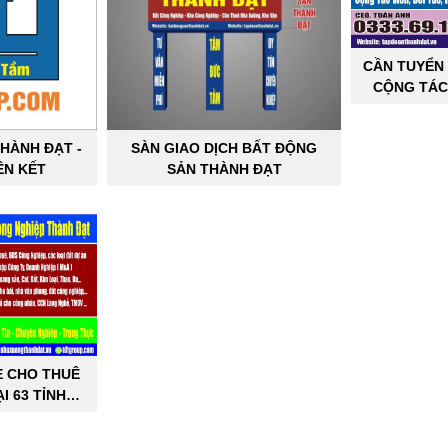
CẦN TUYỂN 
CỘNG TÁC
SẢN C
HÀNH ĐẠT -
SÀN GIAO DỊCH BẤT ĐỘNG
ÊN KẾT
SẢN THÀNH ĐẠT
E CHO THUÊ
I 63 TỈNH
PHỐ