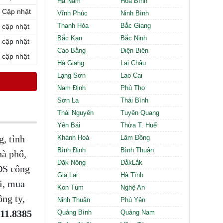
Hà Nam
Hòa Bình
Cần thuê MBKD tại Phường Định Công
Cập nhật
Cần thuê MBKD tại Phường Tương Mai
Vĩnh Phúc
Ninh Bình
Cần thuê MBKD tại Phường Vĩnh Hưng
Thanh Hóa
Bắc Giang
cập nhật
Cần thuê MBKD tại Phường Lĩnh Nam
Bắc Kạn
Bắc Ninh
cập nhật
Cần thuê MBKD tại Phường Hồng Hà
Cao Bằng
Điện Biên
cập nhật
Cần thuê MBKD tại Phường Láng
Hà Giang
Lai Châu
Cần thuê MBKD tại Phường Văn Miếu
Lạng Sơn
Lao Cai
Cần thuê MBKD tại Phường Kim Liên
Nam Định
Phú Thọ
Cần thuê MBKD tại Phường Bạch Mai
Cần thuê MBKD tại Phường Vĩnh Tuy
Sơn La
Thái Bình
Thái Nguyên
Tuyên Quang
Yên Bái
Thừa T. Huế
, tỉnh
Khánh Hoà
Lâm Đồng
Bình Định
Bình Thuận
hà phố,
Đăk Nông
ĐắkLắk
BĐS công
Gia Lai
Hà Tĩnh
i, mua
Kon Tum
Nghệ An
ng ty,
Ninh Thuận
Phú Yên
.11.8385
Quảng Bình
Quảng Nam