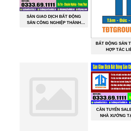
SÀN GIAO DỊCH BẤT ĐỘNG
SẢN CÔNG NGHIỆP THÀNH
ĐẠT
BẤT ĐỘNG SẢN T
HỢP TÁC LI
CẦN TUYỂN SAL
NHÀ XƯỞNG TẠ
THÀNH 