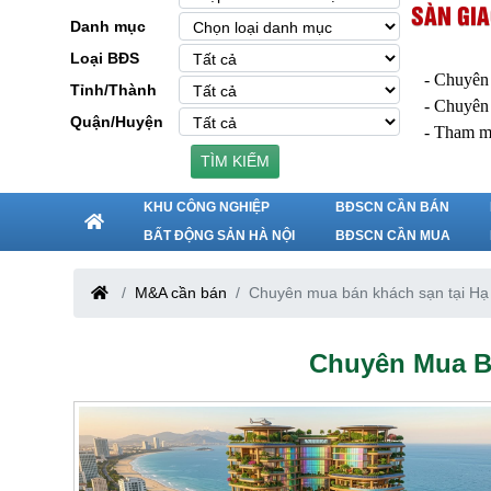
SÀN GIA
Danh mục
Loại BĐS
- Chuyên
Tỉnh/Thành
- Chuyên
Quận/Huyện
- Tham m
TÌM KIẾM
KHU CÔNG NGHIỆP
BĐSCN CẦN BÁN
BẤT ĐỘNG SẢN HÀ NỘI
BĐSCN CẦN MUA
M&A cần bán
Chuyên mua bán khách sạn tại Hạ
Chuyên Mua B