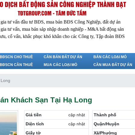
O DỊCH BẤT ĐỘNG SẢN CÔNG NGHIỆP THÀNH ĐẠT
TĐTGROUP.COM - TÂM ĐỨC TẦM
 gia tư vấn đầu tư BĐS, mua bán BĐS Công Nghiệp, đất dự án
 gia tư vấn, mua bán sáp nhập doanh nghiệp - M&A bất động sản
ưu, cố vấn, khắc phục khó khắn cho các Công ty, Tập đoàn BĐS
BĐSCN CHO THUÊ
CẦN BÁN ĐẤT DỰ ÁN
BÁN CÁC LOẠI MỎ
BĐSCN CẦN THUÊ
MUA CÁC LOẠI MỎ
CẦN MUA ĐẤT DỰ ÁN
 Long
án Khách Sạn Tại Hạ Long
Giá tiền
cập nhật
Thành phố
Diện tích
cập nhật
Quận/Huyện
Giấy tờ
Xã/Phường