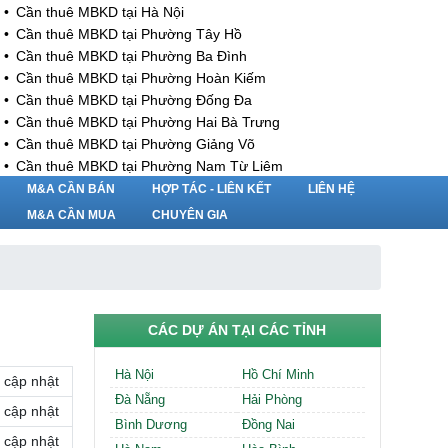
Cần thuê MBKD tại Hà Nội
Cần thuê MBKD tại Phường Tây Hồ
Cần thuê MBKD tại Phường Ba Đình
Cần thuê MBKD tại Phường Hoàn Kiếm
Cần thuê MBKD tại Phường Đống Đa
Cần thuê MBKD tại Phường Hai Bà Trưng
Cần thuê MBKD tại Phường Giảng Võ
Cần thuê MBKD tại Phường Nam Từ Liêm
Cần thuê MBKD tại Phường Cầu Giấy
M&A CẦN BÁN
HỢP TÁC - LIÊN KẾT
LIÊN HỆ
Cần thuê MBKD tại Phường Thanh Xuân
M&A CẦN MUA
CHUYÊN GIA
Cần thuê MBKD tại Phường Long Biên
Cần thuê MBKD tại Phường Hà Đông
Cần thuê MBKD tại Phường Hoàng Mai
Cần thuê MBKD tại Phường Ô Chợ Dừa
Cần thuê MBKD tại Phường Yên Hòa
CÁC DỰ ÁN TẠI CÁC TỈNH
Cần thuê MBKD tại Phường Nghĩa Độ
Cần thuê MBKD tại Phường Phương Liệt
Hà Nội
Hồ Chí Minh
cập nhật
Cần thuê MBKD tại Phường Khương Đình
Đà Nẵng
Hải Phòng
Cần thuê MBKD tại Phường Yên Sở
cập nhật
Bình Dương
Đồng Nai
Cần thuê MBKD tại Phường Hoàng Liệt
cập nhật