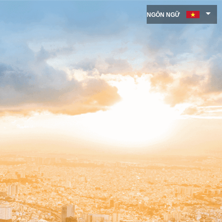
NGÔN NGỮ