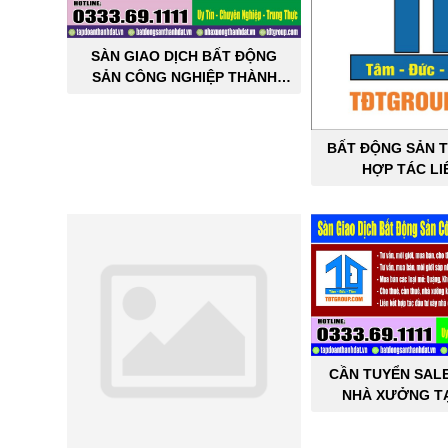
SÀN GIAO DỊCH BẤT ĐỘNG
SẢN CÔNG NGHIỆP THÀNH
ĐẠT
BẤT ĐỘNG SẢN T
HỢP TÁC LI
CẦN TUYỂN SAL
NHÀ XƯỞNG TẠ
THÀNH 