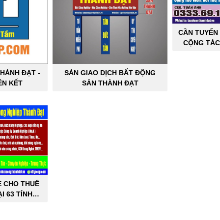
CẦN TUYỂN 
CỘNG TÁC
SẢN C
HÀNH ĐẠT -
SÀN GIAO DỊCH BẤT ĐỘNG
ÊN KẾT
SẢN THÀNH ĐẠT
E CHO THUÊ
I 63 TỈNH
PHỐ