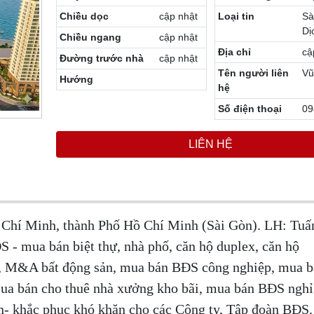
Chiều dọc
cập nhật
Loại tin
Sà
Dị
Chiều ngang
cập nhật
Địa chỉ
cậ
Đường trước nhà
cập nhật
Tên người liên
Vũ
Hướng
hệ
Số điện thoại
09
LIÊN HỆ
Chí Minh, thành Phố Hồ Chí Minh (Sài Gòn). LH: Tuấ
S - mua bán biệt thự, nhà phố, căn hộ duplex, căn hộ
ấp, M&A bất động sản, mua bán BĐS công nghiệp, mua b
mua bán cho thuê nhà xưởng kho bãi, mua bán BĐS ngh
- khắc phục khó khăn cho các Công ty, Tập đoàn BĐS.