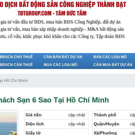
O DỊCH BẤT ĐỘNG SẢN CÔNG NGHIỆP THÀNH ĐẠT
TĐTGROUP.COM - TÂM ĐỨC TẦM
 gia tư vấn đầu tư BĐS, mua bán BĐS Công Nghiệp, đất dự án
 gia tư vấn, mua bán sáp nhập doanh nghiệp - M&A bất động sản
ưu, cố vấn, khắc phục khó khắn cho các Công ty, Tập đoàn BĐS
BĐSCN CHO THUÊ
CẦN BÁN ĐẤT DỰ ÁN
BÁN CÁC LOẠI MỎ
BĐSCN CẦN THUÊ
MUA CÁC LOẠI MỎ
CẦN MUA ĐẤT DỰ ÁN
ại Hồ Chí Minh
ch Sạn 6 Sao Tại Hồ Chí Minh
Giá tiền
cập nhật
Thành phố
cậ
Diện tích
cập nhật
Quận/Huyện
cậ
Giấy tờ
Xã/Phường
cậ