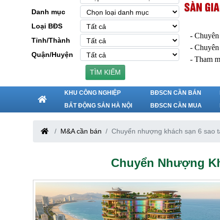
SÀN GIA
Danh mục
Loại BĐS
- Chuyên
Tỉnh/Thành
- Chuyên
Quận/Huyện
- Tham m
TÌM KIẾM
KHU CÔNG NGHIỆP
BĐSCN CẦN BÁN
BẤT ĐỘNG SẢN HÀ NỘI
BĐSCN CẦN MUA
M&A cần bán
Chuyển nhượng khách sạn 6 sao t
Chuyển Nhượng Khá