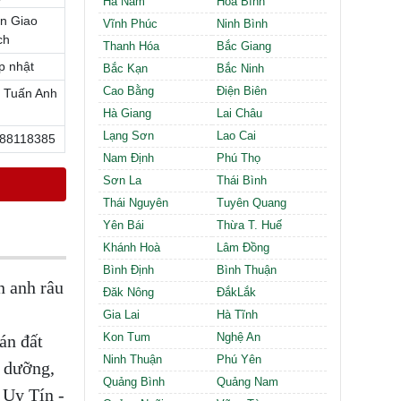
Hà Nam
Hòa Bình
Cần thuê MBKD tại Phường Định Công
n Giao
Cần thuê MBKD tại Phường Tương Mai
Vĩnh Phúc
Ninh Bình
ch
Cần thuê MBKD tại Phường Vĩnh Hưng
Thanh Hóa
Bắc Giang
Cần thuê MBKD tại Phường Lĩnh Nam
p nhật
Bắc Kạn
Bắc Ninh
Cần thuê MBKD tại Phường Hồng Hà
Cao Bằng
Điện Biên
 Tuấn Anh
Cần thuê MBKD tại Phường Láng
Hà Giang
Lai Châu
Cần thuê MBKD tại Phường Văn Miếu
Lạng Sơn
Lao Cai
88118385
Cần thuê MBKD tại Phường Kim Liên
Nam Định
Phú Thọ
Cần thuê MBKD tại Phường Bạch Mai
Cần thuê MBKD tại Phường Vĩnh Tuy
Sơn La
Thái Bình
Thái Nguyên
Tuyên Quang
Yên Bái
Thừa T. Huế
Khánh Hoà
Lâm Đồng
Bình Định
Bình Thuận
n anh râu
Đăk Nông
ĐắkLắk
Gia Lai
Hà Tĩnh
Kon Tum
Nghệ An
án đất
Ninh Thuận
Phú Yên
ỉ dưỡng,
Quảng Bình
Quảng Nam
 Uy Tín -