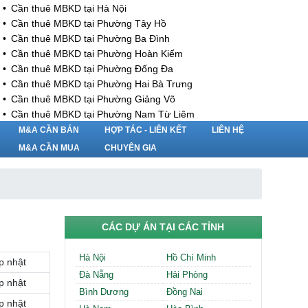
Cần thuê MBKD tại Hà Nội
Cần thuê MBKD tại Phường Tây Hồ
Cần thuê MBKD tại Phường Ba Đình
Cần thuê MBKD tại Phường Hoàn Kiếm
Cần thuê MBKD tại Phường Đống Đa
Cần thuê MBKD tại Phường Hai Bà Trưng
Cần thuê MBKD tại Phường Giảng Võ
Cần thuê MBKD tại Phường Nam Từ Liêm
Cần thuê MBKD tại Phường Cầu Giấy
M&A CẦN BÁN
HỢP TÁC - LIÊN KẾT
LIÊN HỆ
Cần thuê MBKD tại Phường Thanh Xuân
M&A CẦN MUA
CHUYÊN GIA
Cần thuê MBKD tại Phường Long Biên
Cần thuê MBKD tại Phường Hà Đông
Cần thuê MBKD tại Phường Hoàng Mai
Cần thuê MBKD tại Phường Ô Chợ Dừa
Cần thuê MBKD tại Phường Yên Hòa
CÁC DỰ ÁN TẠI CÁC TỈNH
Cần thuê MBKD tại Phường Nghĩa Độ
Cần thuê MBKD tại Phường Phương Liệt
Hà Nội
Hồ Chí Minh
p nhật
Cần thuê MBKD tại Phường Khương Đình
Đà Nẵng
Hải Phòng
Cần thuê MBKD tại Phường Yên Sở
p nhật
Bình Dương
Đồng Nai
Cần thuê MBKD tại Phường Hoàng Liệt
p nhật