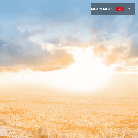
NGÔN NGỮ