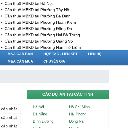
Cần thuê MBKD tại Hà Nội
Cần thuê MBKD tại Phường Tây Hồ
Cần thuê MBKD tại Phường Ba Đình
Cần thuê MBKD tại Phường Hoàn Kiếm
Cần thuê MBKD tại Phường Đống Đa
Cần thuê MBKD tại Phường Hai Bà Trưng
Cần thuê MBKD tại Phường Giảng Võ
Cần thuê MBKD tại Phường Nam Từ Liêm
Cần thuê MBKD tại Phường Cầu Giấy
M&A CẦN BÁN
HỢP TÁC - LIÊN KẾT
LIÊN HỆ
Cần thuê MBKD tại Phường Thanh Xuân
M&A CẦN MUA
CHUYÊN GIA
Cần thuê MBKD tại Phường Long Biên
Cần thuê MBKD tại Phường Hà Đông
Cần thuê MBKD tại Phường Hoàng Mai
Cần thuê MBKD tại Phường Ô Chợ Dừa
Cần thuê MBKD tại Phường Yên Hòa
CÁC DỰ ÁN TẠI CÁC TỈNH
Cần thuê MBKD tại Phường Nghĩa Độ
Cần thuê MBKD tại Phường Phương Liệt
Hà Nội
Hồ Chí Minh
cập nhật
Cần thuê MBKD tại Phường Khương Đình
Đà Nẵng
Hải Phòng
Cần thuê MBKD tại Phường Yên Sở
cập nhật
Bình Dương
Đồng Nai
Cần thuê MBKD tại Phường Hoàng Liệt
cập nhật