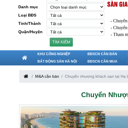
SÀN GIA
Danh mục
Loại BĐS
- Chuyên
Tỉnh/Thành
- Chuyên
Quận/Huyện
- Tham m
TÌM KIẾM
KHU CÔNG NGHIỆP
BĐSCN CẦN BÁN
BẤT ĐỘNG SẢN HÀ NỘI
BĐSCN CẦN MUA
M&A cần bán
Chuyển nhượng khách sạn tại Hạ 
Chuyển Nhượn