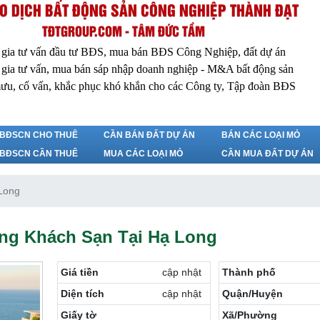
O DỊCH BẤT ĐỘNG SẢN CÔNG NGHIỆP THÀNH ĐẠT
TĐTGROUP.COM - TÂM ĐỨC TẦM
 gia tư vấn đầu tư BĐS, mua bán BĐS Công Nghiệp, đất dự án
 gia tư vấn, mua bán sáp nhập doanh nghiệp - M&A bất động sản
ưu, cố vấn, khắc phục khó khắn cho các Công ty, Tập đoàn BĐS
BĐSCN CHO THUÊ
CẦN BÁN ĐẤT DỰ ÁN
BÁN CÁC LOẠI MỎ
BĐSCN CẦN THUÊ
MUA CÁC LOẠI MỎ
CẦN MUA ĐẤT DỰ ÁN
Long
g Khách Sạn Tại Hạ Long
Giá tiền
cập nhật
Thành phố
Diện tích
cập nhật
Quận/Huyện
Giấy tờ
Xã/Phường