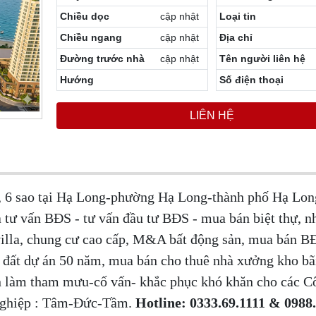
Chiều dọc
cập nhật
Loại tin
Chiều ngang
cập nhật
Địa chỉ
Đường trước nhà
cập nhật
Tên người liên hệ
Hướng
Số điện thoại
LIÊN HỆ
, 6 sao tại Hạ Long-phường Hạ Long-thành phố Hạ Long
 tư vấn BĐS - tư vấn đầu tư BĐS - mua bán biệt thự, n
 villa, chung cư cao cấp, M&A bất động sản, mua bán 
n đất dự án 50 năm, mua bán cho thuê nhà xưởng kho bã
 làm tham mưu-cố vấn- khắc phục khó khăn cho các Cô
Nghiệp : Tâm-Đức-Tầm.
Hotline: 0333.69.1111 & 0988