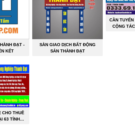
CẦN TUYỂN 
CỘNG TÁC
SẢN C
HÀNH ĐẠT -
SÀN GIAO DỊCH BẤT ĐỘNG
ÊN KẾT
SẢN THÀNH ĐẠT
E CHO THUÊ
I 63 TỈNH
PHỐ