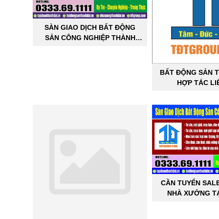
SÀN GIAO DỊCH BẤT ĐỘNG
SẢN CÔNG NGHIỆP THÀNH
ĐẠT
BẤT ĐỘNG SẢN T
HỢP TÁC LI
CẦN TUYỂN SAL
NHÀ XƯỞNG TẠ
THÀNH 