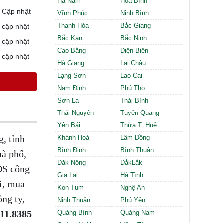
Hà Nam
Hòa Bình
Cần thuê MBKD tại Phường Định Công
Cập nhật
Cần thuê MBKD tại Phường Tương Mai
Vĩnh Phúc
Ninh Bình
Cần thuê MBKD tại Phường Vĩnh Hưng
Thanh Hóa
Bắc Giang
cập nhật
Cần thuê MBKD tại Phường Lĩnh Nam
Bắc Kạn
Bắc Ninh
cập nhật
Cần thuê MBKD tại Phường Hồng Hà
Cao Bằng
Điện Biên
cập nhật
Cần thuê MBKD tại Phường Láng
Hà Giang
Lai Châu
Cần thuê MBKD tại Phường Văn Miếu
Lạng Sơn
Lao Cai
Cần thuê MBKD tại Phường Kim Liên
Nam Định
Phú Thọ
Cần thuê MBKD tại Phường Bạch Mai
Cần thuê MBKD tại Phường Vĩnh Tuy
Sơn La
Thái Bình
Thái Nguyên
Tuyên Quang
Yên Bái
Thừa T. Huế
, tỉnh
Khánh Hoà
Lâm Đồng
Bình Định
Bình Thuận
hà phố,
Đăk Nông
ĐắkLắk
BĐS công
Gia Lai
Hà Tĩnh
i, mua
Kon Tum
Nghệ An
ng ty,
Ninh Thuận
Phú Yên
.11.8385
Quảng Bình
Quảng Nam