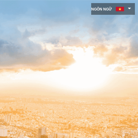
NGÔN NGỮ