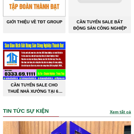
GIỚI THIỆU VỀ TĐT GROUP
CẦN TUYỂN SALE BẤT
ĐỘNG SẢN CÔNG NGHIỆP
CẦN TUYỂN SALE CHO
THUÊ NHÀ XƯỞNG TẠI 63
TỈNH THÀNH PHỐ
TIN TỨC SỰ KIỆN
Xem tất cả