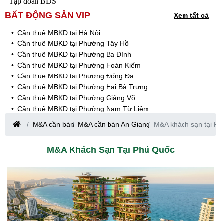
Tập đoàn BĐS
BẤT ĐỘNG SẢN VIP
Xem tất cả
Cần thuê MBKD tại Hà Nội
Cần thuê MBKD tại Phường Tây Hồ
Cần thuê MBKD tại Phường Ba Đình
Cần thuê MBKD tại Phường Hoàn Kiếm
Cần thuê MBKD tại Phường Đống Đa
Cần thuê MBKD tại Phường Hai Bà Trưng
Cần thuê MBKD tại Phường Giảng Võ
Cần thuê MBKD tại Phường Nam Từ Liêm
Cần thuê MBKD tại Phường Cầu Giấy
M&A cần bán
M&A cần bán An Giang
M&A khách sạn tại P
Cần thuê MBKD tại Phường Thanh Xuân
Cần thuê MBKD tại Phường Long Biên
M&A Khách Sạn Tại Phú Quốc
Cần thuê MBKD tại Phường Hà Đông
Cần thuê MBKD tại Phường Hoàng Mai
Cần thuê MBKD tại Phường Ô Chợ Dừa
Cần thuê MBKD tại Phường Yên Hòa
Cần thuê MBKD tại Phường Nghĩa Độ
Cần thuê MBKD tại Phường Phương Liệt
Cần thuê MBKD tại Phường Khương Đình