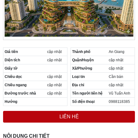
Cần thuê MBKD tại Phường Yên Sở
Cần thuê MBKD tại Phường Hoàng Liệt
Cần thuê MBKD tại Phường Định Công
Cần thuê MBKD tại Phường Tương Mai
Cần thuê MBKD tại Phường Vĩnh Hưng
Cần thuê MBKD tại Phường Lĩnh Nam
Cần thuê MBKD tại Phường Hồng Hà
Cần thuê MBKD tại Phường Láng
Giá tiền
cập nhật
Thành phố
An Giang
Cần thuê MBKD tại Phường Văn Miếu
Diện tích
cập nhật
Quận/Huyện
cập nhật
Cần thuê MBKD tại Phường Kim Liên
Giấy tờ
Xã/Phường
cập nhật
Cần thuê MBKD tại Phường Bạch Mai
Chiều dọc
cập nhật
Loại tin
Cần bán
Cần thuê MBKD tại Phường Vĩnh Tuy
Chiều ngang
cập nhật
Địa chỉ
cập nhật
Đường trước nhà
cập nhật
Tên người liên hệ
Vũ Tuấn Anh
Hướng
Số điện thoại
0988118385
LIÊN HỆ
NỘI DUNG CHI TIẾT