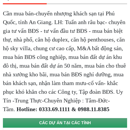
Cần mua bán-chuyển nhượng khách sạn tại Phú
Quốc, tỉnh An Giang. LH: Tuấn anh râu bạc- chuyên
gia tư vấn BĐS - tư vấn đầu tư BĐS - mua bán biệt
thự, nhà phố, căn hộ duplex, căn hộ penthouses, căn
hộ sky villa, chung cư cao cấp, M&A bất động sản,
mua bán BĐS công nghiệp, mua bán đất dự án khu
đô thị, mua bán đất dự án 50 năm, mua bán cho thuê
nhà xưởng kho bãi, mua bán BĐS nghỉ dưỡng, mua
bán khách sạn, nhận làm tham mưu-cố vấn- khắc
phục khó khăn cho các Công ty, Tập đoàn BĐS. Uy
Tín -Trung Thực-Chuyên Nghiệp : Tâm-Đức-
Tầm.
Hotline: 0333.69.1111 & 0988.11.8385
CÁC DỰ ÁN TẠI CÁC TỈNH