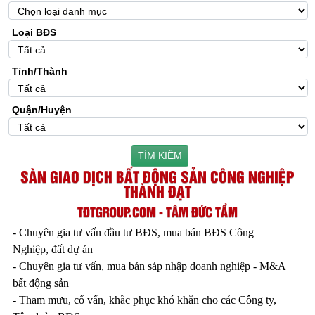
Loại BĐS
Tỉnh/Thành
Quận/Huyện
TÌM KIẾM
SÀN GIAO DỊCH BẤT ĐỘNG SẢN CÔNG NGHIỆP
THÀNH ĐẠT
TĐTGROUP.COM - TÂM ĐỨC TẦM
- Chuyên gia tư vấn đầu tư BĐS, mua bán BĐS Công
Nghiệp, đất dự án
- Chuyên gia tư vấn, mua bán sáp nhập doanh nghiệp - M&A
bất động sản
- Tham mưu, cố vấn, khắc phục khó khắn cho các Công ty,