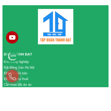
BĐS THÀNH ĐẠT
Khu Công Nghiệp
Bất Động Sản Hà Nội
BĐSCN cần bán
BĐSCN cho thuê
Cần mua đất dự án
Cần bán đất dự án
M&A cần mua
M&A cần bán