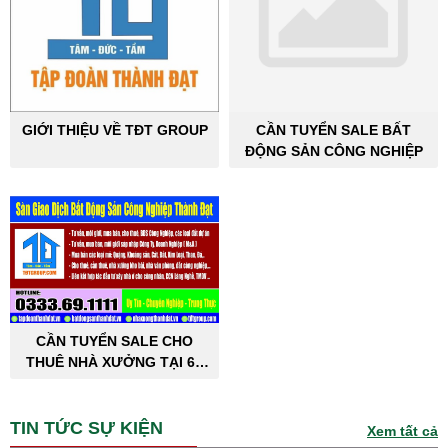
GIỚI THIỆU VỀ TĐT GROUP
CẦN TUYỂN SALE BẤT
ĐỘNG SẢN CÔNG NGHIỆP
CẦN TUYỂN SALE CHO
THUÊ NHÀ XƯỞNG TẠI 63
TỈNH THÀNH PHỐ
TIN TỨC SỰ KIỆN
Xem tất cả