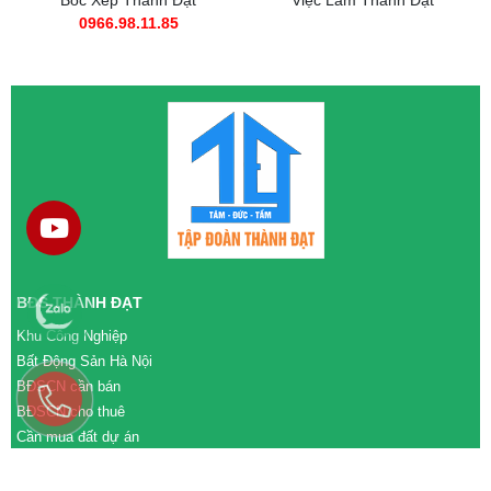
Việc Làm Thành Đạt
Mr. Tuấn Anh
CEO Tập Đoàn
0988.11.8385
BĐS THÀNH ĐẠT
Khu Công Nghiệp
Bất Động Sản Hà Nội
BĐSCN cần bán
BĐSCN cho thuê
Cần mua đất dự án
Cần bán đất dự án
M&A cần mua