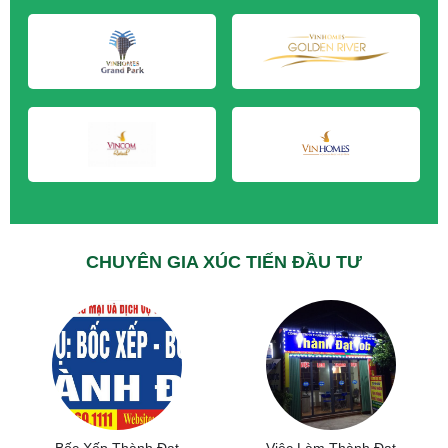
M&A CẦN MUA tại Vĩnh Long
M&A CẦN MUA tại Hải Dương
M&A CẦN MUA tại Hưng Yên
M&A CẦN MUA tại Quảng Ninh
CHUYÊN GIA XÚC TIẾN ĐẦU TƯ