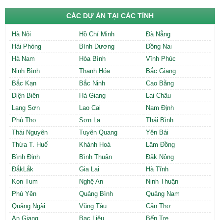
CÁC DỰ ÁN TẠI CÁC TỈNH
Hà Nội
Hồ Chí Minh
Đà Nẵng
Hải Phòng
Bình Dương
Đồng Nai
Hà Nam
Hòa Bình
Vĩnh Phúc
Ninh Bình
Thanh Hóa
Bắc Giang
Bắc Kạn
Bắc Ninh
Cao Bằng
Điện Biên
Hà Giang
Lai Châu
Lạng Sơn
Lao Cai
Nam Định
Phú Thọ
Sơn La
Thái Bình
Thái Nguyên
Tuyên Quang
Yên Bái
Thừa T. Huế
Khánh Hoà
Lâm Đồng
Bình Định
Bình Thuận
Đăk Nông
ĐắkLắk
Gia Lai
Hà Tĩnh
Kon Tum
Nghệ An
Ninh Thuận
Phú Yên
Quảng Bình
Quảng Nam
Quảng Ngãi
Vũng Tàu
Cần Thơ
An Giang
Bạc Liêu
Bến Tre