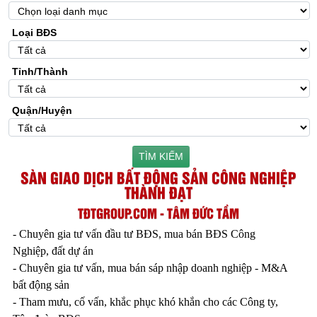
Loại BĐS
Tỉnh/Thành
Quận/Huyện
TÌM KIẾM
SÀN GIAO DỊCH BẤT ĐỘNG SẢN CÔNG NGHIỆP
THÀNH ĐẠT
TĐTGROUP.COM - TÂM ĐỨC TẦM
- Chuyên gia tư vấn đầu tư BĐS, mua bán BĐS Công
Nghiệp, đất dự án
- Chuyên gia tư vấn, mua bán sáp nhập doanh nghiệp - M&A
bất động sản
- Tham mưu, cố vấn, khắc phục khó khắn cho các Công ty,