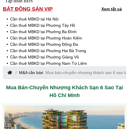
Tập đoàn BĐS
BẤT ĐỘNG SẢN VIP
Xem tất cả
Cần thuê MBKD tại Hà Nội
Cần thuê MBKD tại Phường Tây Hồ
Cần thuê MBKD tại Phường Ba Đình
Cần thuê MBKD tại Phường Hoàn Kiếm
Cần thuê MBKD tại Phường Đống Đa
Cần thuê MBKD tại Phường Hai Bà Trưng
Cần thuê MBKD tại Phường Giảng Võ
Cần thuê MBKD tại Phường Nam Từ Liêm
Cần thuê MBKD tại Phường Cầu Giấy
M&A cần bán
Mua bán-chuyển nhượng khách sạn 6 sao tại
Cần thuê MBKD tại Phường Thanh Xuân
Cần thuê MBKD tại Phường Long Biên
Mua Bán-Chuyển Nhượng Khách Sạn 6 Sao Tại
Cần thuê MBKD tại Phường Hà Đông
Hồ Chí Minh
Cần thuê MBKD tại Phường Hoàng Mai
Cần thuê MBKD tại Phường Ô Chợ Dừa
Cần thuê MBKD tại Phường Yên Hòa
Cần thuê MBKD tại Phường Nghĩa Độ
Cần thuê MBKD tại Phường Phương Liệt
Cần thuê MBKD tại Phường Khương Đình