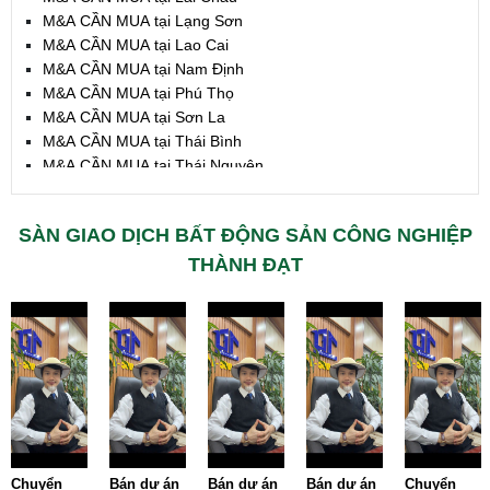
M&A CẦN MUA tại Lạng Sơn
M&A CẦN MUA tại Lao Cai
M&A CẦN MUA tại Nam Định
M&A CẦN MUA tại Phú Thọ
M&A CẦN MUA tại Sơn La
M&A CẦN MUA tại Thái Bình
M&A CẦN MUA tại Thái Nguyên
M&A CẦN MUA tại Tuyên Quang
M&A CẦN MUA tại Yên Bái
SÀN GIAO DỊCH BẤT ĐỘNG SẢN CÔNG NGHIỆP
M&A CẦN MUA tại Thừa T. Huế
M&A CẦN MUA tại Khánh Hoà
THÀNH ĐẠT
M&A CẦN MUA tại Lâm Đồng
M&A CẦN MUA tại Bình Định
M&A CẦN MUA tại Bình Thuận
M&A CẦN MUA tại Đăk Nông
M&A CẦN MUA tại ĐắkLắk
M&A CẦN MUA tại Gia Lai
M&A CẦN MUA tại Hà Tĩnh
M&A CẦN MUA tại Kon Tum
M&A CẦN MUA tại Nghệ An
Bán dự án
Bán dự án
Bán dự án
Chuyển
Chuyển