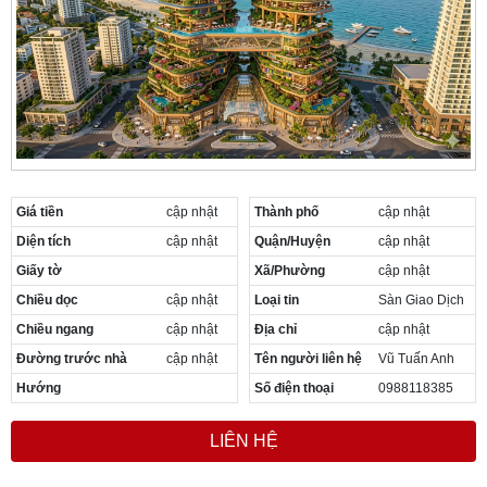
Cần thuê MBKD tại Phường Yên Sở
Cần thuê MBKD tại Phường Hoàng Liệt
Cần thuê MBKD tại Phường Định Công
Cần thuê MBKD tại Phường Tương Mai
Cần thuê MBKD tại Phường Vĩnh Hưng
Cần thuê MBKD tại Phường Lĩnh Nam
Cần thuê MBKD tại Phường Hồng Hà
Cần thuê MBKD tại Phường Láng
Cần thuê MBKD tại Phường Văn Miếu
Giá tiền
cập nhật
Thành phố
cập nhật
Cần thuê MBKD tại Phường Kim Liên
Diện tích
cập nhật
Quận/Huyện
cập nhật
Cần thuê MBKD tại Phường Bạch Mai
Giấy tờ
Xã/Phường
cập nhật
Cần thuê MBKD tại Phường Vĩnh Tuy
Chiều dọc
cập nhật
Loại tin
Sàn Giao Dịch
Chiều ngang
cập nhật
Địa chỉ
cập nhật
Đường trước nhà
cập nhật
Tên người liên hệ
Vũ Tuấn Anh
Hướng
Số điện thoại
0988118385
LIÊN HỆ