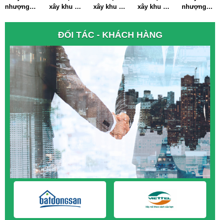
M&A CẦN MUA tại Ninh Thuận
xây khu đô
xây khu đô
xây khu đô
nhượng
nhượng
M&A CẦN MUA tại Phú Yên
thị tại
thị tại TP.
thị tại Hà
dự án xây
dự án xây
Thành Phố
Hà Nội
Nội
khu đô thị
khu đô thị
M&A CẦN MUA tại Quảng Bình
ĐỐI TÁC - KHÁCH HÀNG
Hà Nội
tại Thành
tại Hà Nội
M&A CẦN MUA tại Quảng Nam
Phố Hà Nội
M&A CẦN MUA tại Quảng Ngãi
M&A CẦN MUA tại Vũng Tàu
M&A CẦN MUA tại Cần Thơ
M&A CẦN MUA tại An Giang
M&A CẦN MUA tại Bạc Liêu
M&A CẦN MUA tại Bến Tre
M&A CẦN MUA tại Bình Phước
M&A CẦN MUA tại Cà Mau
M&A CẦN MUA tại Đồng Tháp
M&A CẦN MUA tại Hậu Giang
M&A CẦN MUA tại Kiên Giang
M&A CẦN MUA tại Long An
M&A CẦN MUA tại Sóc Trăng
M&A CẦN MUA tại Tây Ninh
M&A CẦN MUA tại Tiền Giang
M&A CẦN MUA tại Trà Vinh