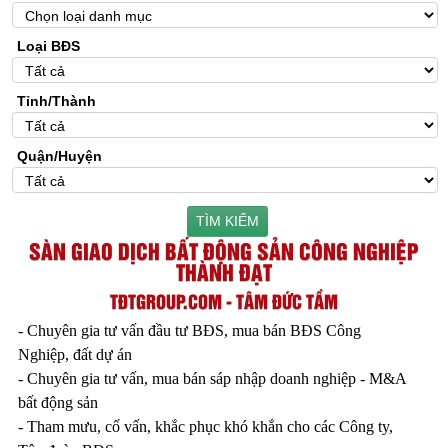
Loại BĐS
Tỉnh/Thành
Quận/Huyện
TÌM KIẾM
SÀN GIAO DỊCH BẤT ĐỘNG SẢN CÔNG NGHIỆP
THÀNH ĐẠT
TĐTGROUP.COM - TÂM ĐỨC TẦM
- Chuyên gia tư vấn đầu tư BĐS, mua bán BĐS Công
Nghiệp, đất dự án
- Chuyên gia tư vấn, mua bán sáp nhập doanh nghiệp - M&A
bất động sản
- Tham mưu, cố vấn, khắc phục khó khắn cho các Công ty,