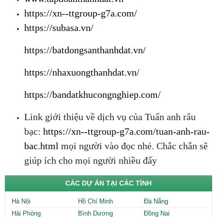
https://xn--ttgroup-g7a.com/
https://subasa.vn/
https://batdongsanthanhdat.vn/
https://nhaxuongthanhdat.vn/
https://bandatkhucongnghiep.com/
Link giới thiệu về dịch vụ của Tuấn anh râu
bạc:
https://xn--ttgroup-g7a.com/tuan-anh-rau-
bac.html
mọi người vào đọc nhé. Chắc chắn sẽ
giúp ích cho mọi người nhiều đấy
CÁC DỰ ÁN TẠI CÁC TỈNH
Hà Nội
Hồ Chí Minh
Đà Nẵng
Hải Phòng
Bình Dương
Đồng Nai