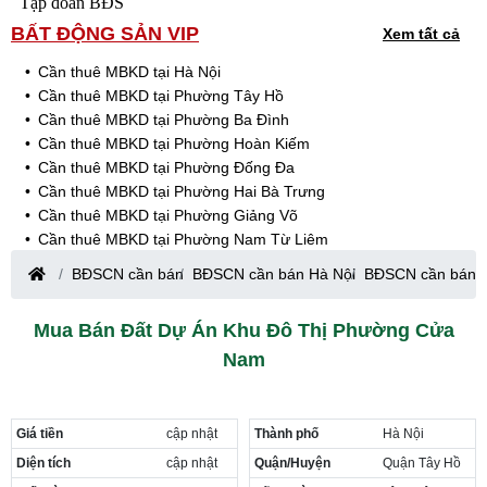
Tập đoàn BĐS
BẤT ĐỘNG SẢN VIP
Xem tất cả
Cần thuê MBKD tại Hà Nội
Cần thuê MBKD tại Phường Tây Hồ
Cần thuê MBKD tại Phường Ba Đình
Cần thuê MBKD tại Phường Hoàn Kiếm
Cần thuê MBKD tại Phường Đống Đa
Cần thuê MBKD tại Phường Hai Bà Trưng
Cần thuê MBKD tại Phường Giảng Võ
Cần thuê MBKD tại Phường Nam Từ Liêm
Cần thuê MBKD tại Phường Cầu Giấy
BĐSCN cần bán
BĐSCN cần bán Hà Nội
BĐSCN cần bán 
Cần thuê MBKD tại Phường Thanh Xuân
Cần thuê MBKD tại Phường Long Biên
Mua Bán Đất Dự Án Khu Đô Thị Phường Cửa
Cần thuê MBKD tại Phường Hà Đông
Nam
Cần thuê MBKD tại Phường Hoàng Mai
Cần thuê MBKD tại Phường Ô Chợ Dừa
Cần thuê MBKD tại Phường Yên Hòa
Cần thuê MBKD tại Phường Nghĩa Độ
Giá tiền
cập nhật
Thành phố
Hà Nội
Cần thuê MBKD tại Phường Phương Liệt
Diện tích
cập nhật
Quận/Huyện
Quận Tây Hồ
Cần thuê MBKD tại Phường Khương Đình