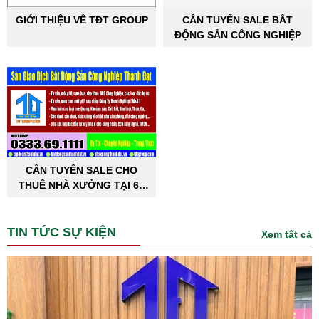
GIỚI THIỆU VỀ TĐT GROUP
CẦN TUYỂN SALE BẤT
ĐỘNG SẢN CÔNG NGHIỆP
CẦN TUYỂN SALE CHO
THUÊ NHÀ XƯỞNG TẠI 63
TỈNH THÀNH PHỐ
TIN TỨC SỰ KIỆN
Xem tất cả