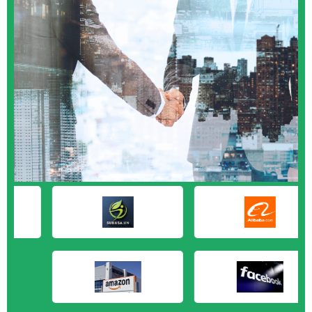
M&A CẦN MUA tại Vũng Tàu
M&A CẦN MUA tại Cần Thơ
M&A CẦN MUA tại An Giang
M&A CẦN MUA tại Bạc Liêu
M&A CẦN MUA tại Bến Tre
M&A CẦN MUA tại Bình Phước
M&A CẦN MUA tại Cà Mau
M&A CẦN MUA tại Đồng Tháp
M&A CẦN MUA tại Hậu Giang
M&A CẦN MUA tại Kiên Giang
M&A CẦN MUA tại Long An
M&A CẦN MUA tại Sóc Trăng
M&A CẦN MUA tại Tây Ninh
M&A CẦN MUA tại Tiền Giang
M&A CẦN MUA tại Trà Vinh
M&A CẦN MUA tại Vĩnh Long
M&A CẦN MUA tại Hải Dương
M&A CẦN MUA tại Hưng Yên
M&A CẦN MUA tại Quảng Ninh