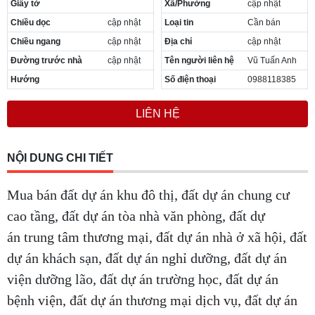
Giấy tờ
Xã/Phường
cập nhật
Cần thuê MBKD tại Phường Yên Sở
Chiều dọc
cập nhật
Loại tin
Cần bán
Cần thuê MBKD tại Phường Hoàng Liệt
Cần thuê MBKD tại Phường Định Công
Chiều ngang
cập nhật
Địa chỉ
cập nhật
Cần thuê MBKD tại Phường Tương Mai
Đường trước nhà
cập nhật
Tên người liên hệ
Vũ Tuấn Anh
Cần thuê MBKD tại Phường Vĩnh Hưng
Hướng
Số điện thoại
0988118385
Cần thuê MBKD tại Phường Lĩnh Nam
Cần thuê MBKD tại Phường Hồng Hà
LIÊN HỆ
Cần thuê MBKD tại Phường Láng
Cần thuê MBKD tại Phường Văn Miếu
Cần thuê MBKD tại Phường Kim Liên
NỘI DUNG CHI TIẾT
Cần thuê MBKD tại Phường Bạch Mai
Cần thuê MBKD tại Phường Vĩnh Tuy
Mua bán đất dự án khu đô thị, đất dự án chung cư
cao tầng, đất dự án tòa nhà văn phòng, đất dự
án trung tâm thương mại, đất dự án nhà ở xã hội, đất
dự án khách sạn, đất dự án nghỉ dưỡng, đất dự án
viện dưỡng lão, đất dự án trường học, đất dự án
bệnh viện, đất dự án thương mại dịch vụ, đất dự án