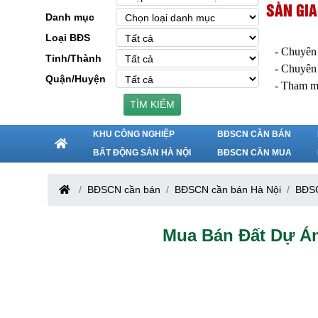
SÀN GIA
Danh mục
Loại BĐS
- Chuyên
Tỉnh/Thành
- Chuyên
Quận/Huyện
- Tham m
TÌM KIẾM
KHU CÔNG NGHIỆP
BĐSCN CẦN BÁN
BẤT ĐỘNG SẢN HÀ NỘI
BĐSCN CẦN MUA
BĐSCN cần bán
BĐSCN cần bán Hà Nội
BĐSC
Mua Bán Đất Dự Á