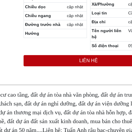
Xã/Phường
c
Chiều dọc
cập nhật
Loại tin
C
Chiều ngang
cập nhật
Địa chỉ
c
Đường trước nhà
cập nhật
Tên người liên
V
Hướng
hệ
Số điện thoại
0
LIÊN HỆ
cư cao tầng, đất dự án tòa nhà văn phòng, đất dự án tr
khách sạn, đất dự án nghỉ dưỡng, đất dự án viện dưỡng 
 dự án thương mại dịch vụ, đất dự án tòa nhà hỗn hợp, đ
 đất dự án đất sản xuất kinh doanh, mua bán cho thu
 dự án 50 năm,...Liên hệ: Tuấn Anh râu bạc-chuyên gi