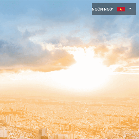
NGÔN NGỮ