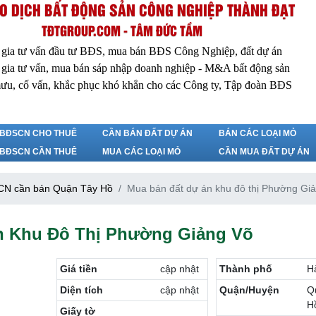
O DỊCH BẤT ĐỘNG SẢN CÔNG NGHIỆP THÀNH ĐẠT
TĐTGROUP.COM - TÂM ĐỨC TẦM
 gia tư vấn đầu tư BĐS, mua bán BĐS Công Nghiệp, đất dự án
 gia tư vấn, mua bán sáp nhập doanh nghiệp - M&A bất động sản
ưu, cố vấn, khắc phục khó khắn cho các Công ty, Tập đoàn BĐS
BĐSCN CHO THUÊ
CẦN BÁN ĐẤT DỰ ÁN
BÁN CÁC LOẠI MỎ
BĐSCN CẦN THUÊ
MUA CÁC LOẠI MỎ
CẦN MUA ĐẤT DỰ ÁN
N cần bán Quận Tây Hồ
Mua bán đất dự án khu đô thị Phường Gi
n Khu Đô Thị Phường Giảng Võ
Giá tiền
cập nhật
Thành phố
H
Diện tích
cập nhật
Quận/Huyện
Q
H
Giấy tờ