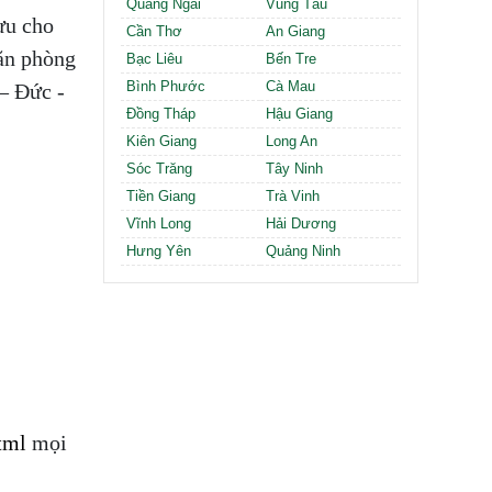
Quảng Ngãi
Vũng Tàu
ưu cho
Cần Thơ
An Giang
ăn phòng
Bạc Liêu
Bến Tre
Bình Phước
Cà Mau
– Đức -
Đồng Tháp
Hậu Giang
Kiên Giang
Long An
Sóc Trăng
Tây Ninh
Tiền Giang
Trà Vinh
Vĩnh Long
Hải Dương
Hưng Yên
Quảng Ninh
tml
mọi