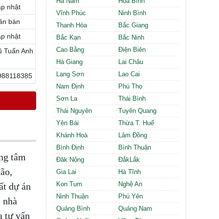
Hà Nam
Hòa Bình
Cần thuê MBKD tại Phường Định Công
ập nhật
Cần thuê MBKD tại Phường Tương Mai
Vĩnh Phúc
Ninh Bình
ần bán
Cần thuê MBKD tại Phường Vĩnh Hưng
Thanh Hóa
Bắc Giang
Cần thuê MBKD tại Phường Lĩnh Nam
ập nhật
Bắc Kạn
Bắc Ninh
Cần thuê MBKD tại Phường Hồng Hà
Cao Bằng
Điện Biên
ũ Tuấn Anh
Cần thuê MBKD tại Phường Láng
Hà Giang
Lai Châu
Cần thuê MBKD tại Phường Văn Miếu
Lạng Sơn
Lao Cai
988118385
Cần thuê MBKD tại Phường Kim Liên
Nam Định
Phú Thọ
Cần thuê MBKD tại Phường Bạch Mai
Cần thuê MBKD tại Phường Vĩnh Tuy
Sơn La
Thái Bình
Thái Nguyên
Tuyên Quang
Yên Bái
Thừa T. Huế
Khánh Hoà
Lâm Đồng
Bình Định
Bình Thuận
ung tâm
Đăk Nông
ĐắkLắk
lão,
Gia Lai
Hà Tĩnh
Kon Tum
Nghệ An
ất dự án
Ninh Thuận
Phú Yên
ê nhà
Quảng Bình
Quảng Nam
a tư vấn