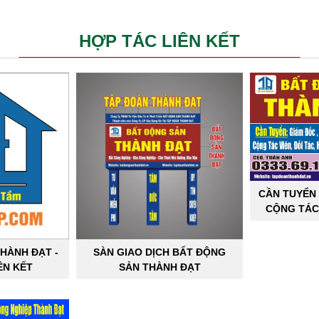
HỢP TÁC LIÊN KẾT
CẦN TUYỂN 
CỘNG TÁC
SẢN C
HÀNH ĐẠT -
SÀN GIAO DỊCH BẤT ĐỘNG
ÊN KẾT
SẢN THÀNH ĐẠT