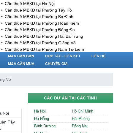
Cần thuê MBKD tại Hà Nội
Cần thuê MBKD tại Phường Tây Hồ
Cần thuê MBKD tại Phường Ba Đình
Cần thuê MBKD tại Phường Hoàn Kiếm
Cần thuê MBKD tại Phường Đống Đa
Cần thuê MBKD tại Phường Hai Bà Trưng
Cần thuê MBKD tại Phường Giảng Võ
Cần thuê MBKD tại Phường Nam Từ Liêm
Cần thuê MBKD tại Phường Cầu Giấy
M&A CẦN BÁN
HỢP TÁC - LIÊN KẾT
LIÊN HỆ
Cần thuê MBKD tại Phường Thanh Xuân
M&A CẦN MUA
CHUYÊN GIA
Cần thuê MBKD tại Phường Long Biên
Cần thuê MBKD tại Phường Hà Đông
ảng Võ
Cần thuê MBKD tại Phường Hoàng Mai
Cần thuê MBKD tại Phường Ô Chợ Dừa
Cần thuê MBKD tại Phường Yên Hòa
CÁC DỰ ÁN TẠI CÁC TỈNH
Cần thuê MBKD tại Phường Nghĩa Độ
Cần thuê MBKD tại Phường Phương Liệt
Hà Nội
Hồ Chí Minh
à Nội
Cần thuê MBKD tại Phường Khương Đình
Đà Nẵng
Hải Phòng
Cần thuê MBKD tại Phường Yên Sở
uận Tây
Bình Dương
Đồng Nai
Cần thuê MBKD tại Phường Hoàng Liệt
ồ