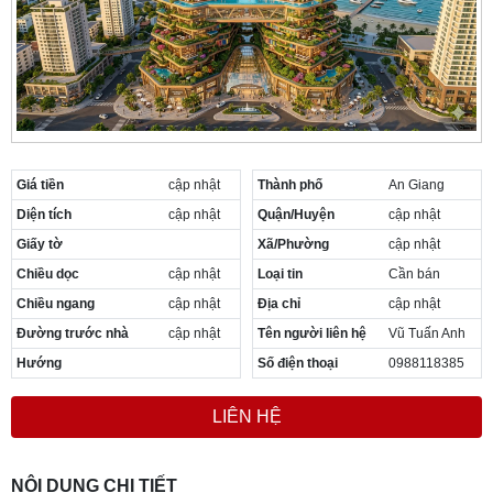
Cần thuê MBKD tại Phường Yên Sở
Cần thuê MBKD tại Phường Hoàng Liệt
Cần thuê MBKD tại Phường Định Công
Cần thuê MBKD tại Phường Tương Mai
Cần thuê MBKD tại Phường Vĩnh Hưng
Cần thuê MBKD tại Phường Lĩnh Nam
Cần thuê MBKD tại Phường Hồng Hà
Cần thuê MBKD tại Phường Láng
Giá tiền
cập nhật
Thành phố
An Giang
Cần thuê MBKD tại Phường Văn Miếu
Diện tích
cập nhật
Quận/Huyện
cập nhật
Cần thuê MBKD tại Phường Kim Liên
Giấy tờ
Xã/Phường
cập nhật
Cần thuê MBKD tại Phường Bạch Mai
Chiều dọc
cập nhật
Loại tin
Cần bán
Cần thuê MBKD tại Phường Vĩnh Tuy
Chiều ngang
cập nhật
Địa chỉ
cập nhật
Đường trước nhà
cập nhật
Tên người liên hệ
Vũ Tuấn Anh
Hướng
Số điện thoại
0988118385
LIÊN HỆ
NỘI DUNG CHI TIẾT