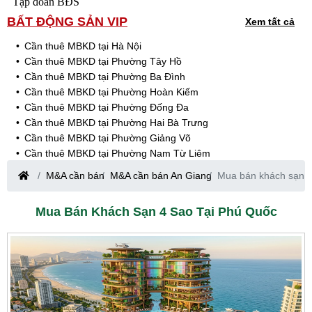
Tập đoàn BĐS
BẤT ĐỘNG SẢN VIP
Xem tất cả
Cần thuê MBKD tại Hà Nội
Cần thuê MBKD tại Phường Tây Hồ
Cần thuê MBKD tại Phường Ba Đình
Cần thuê MBKD tại Phường Hoàn Kiếm
Cần thuê MBKD tại Phường Đống Đa
Cần thuê MBKD tại Phường Hai Bà Trưng
Cần thuê MBKD tại Phường Giảng Võ
Cần thuê MBKD tại Phường Nam Từ Liêm
Cần thuê MBKD tại Phường Cầu Giấy
M&A cần bán
M&A cần bán An Giang
Mua bán khách sạn 4
Cần thuê MBKD tại Phường Thanh Xuân
Cần thuê MBKD tại Phường Long Biên
Mua Bán Khách Sạn 4 Sao Tại Phú Quốc
Cần thuê MBKD tại Phường Hà Đông
Cần thuê MBKD tại Phường Hoàng Mai
Cần thuê MBKD tại Phường Ô Chợ Dừa
Cần thuê MBKD tại Phường Yên Hòa
Cần thuê MBKD tại Phường Nghĩa Độ
Cần thuê MBKD tại Phường Phương Liệt
Cần thuê MBKD tại Phường Khương Đình