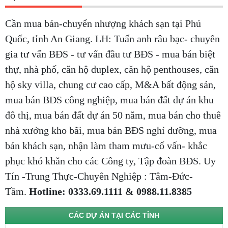
Cần mua bán-chuyển nhượng khách sạn tại Phú
Quốc, tỉnh An Giang. LH: Tuấn anh râu bạc- chuyên
gia tư vấn BĐS - tư vấn đầu tư BĐS - mua bán biệt
thự, nhà phố, căn hộ duplex, căn hộ penthouses, căn
hộ sky villa, chung cư cao cấp, M&A bất động sản,
mua bán BĐS công nghiệp, mua bán đất dự án khu
đô thị, mua bán đất dự án 50 năm, mua bán cho thuê
nhà xưởng kho bãi, mua bán BĐS nghỉ dưỡng, mua
bán khách sạn, nhận làm tham mưu-cố vấn- khắc
phục khó khăn cho các Công ty, Tập đoàn BĐS. Uy
Tín -Trung Thực-Chuyên Nghiệp : Tâm-Đức-
Tầm.
Hotline: 0333.69.1111 & 0988.11.8385
CÁC DỰ ÁN TẠI CÁC TỈNH