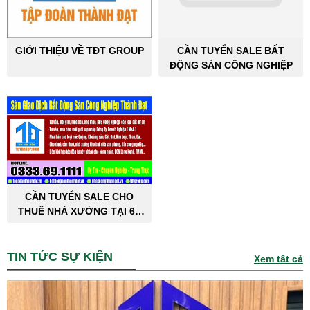
GIỚI THIỆU VỀ TĐT GROUP
CẦN TUYỂN SALE BẤT
ĐỘNG SẢN CÔNG NGHIỆP
CẦN TUYỂN SALE CHO
THUÊ NHÀ XƯỞNG TẠI 63
TỈNH THÀNH PHỐ
TIN TỨC SỰ KIỆN
Xem tất cả