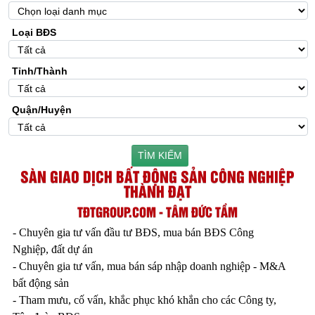
Loại BĐS
Tỉnh/Thành
Quận/Huyện
TÌM KIẾM
SÀN GIAO DỊCH BẤT ĐỘNG SẢN CÔNG NGHIỆP
THÀNH ĐẠT
TĐTGROUP.COM - TÂM ĐỨC TẦM
- Chuyên gia tư vấn đầu tư BĐS, mua bán BĐS Công
Nghiệp, đất dự án
- Chuyên gia tư vấn, mua bán sáp nhập doanh nghiệp - M&A
bất động sản
- Tham mưu, cố vấn, khắc phục khó khắn cho các Công ty,