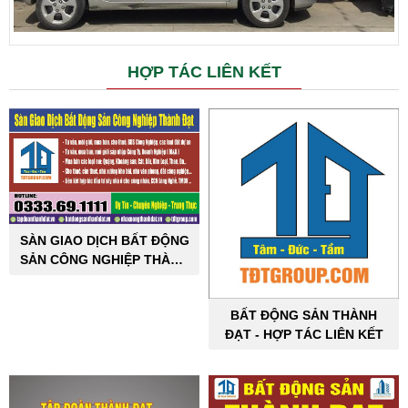
HỢP TÁC LIÊN KẾT
SÀN GIAO DỊCH BẤT ĐỘNG
SẢN CÔNG NGHIỆP THÀNH
ĐẠT
BẤT ĐỘNG SẢN THÀNH
ĐẠT - HỢP TÁC LIÊN KẾT