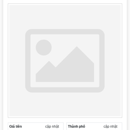
Cần thuê MBKD tại Phường Yên Sở
Cần thuê MBKD tại Phường Hoàng Liệt
Cần thuê MBKD tại Phường Định Công
Cần thuê MBKD tại Phường Tương Mai
Cần thuê MBKD tại Phường Vĩnh Hưng
Cần thuê MBKD tại Phường Lĩnh Nam
Cần thuê MBKD tại Phường Hồng Hà
Cần thuê MBKD tại Phường Láng
Cần thuê MBKD tại Phường Văn Miếu
Cần thuê MBKD tại Phường Kim Liên
Cần thuê MBKD tại Phường Bạch Mai
Cần thuê MBKD tại Phường Vĩnh Tuy
Giá tiền
cập nhật
Thành phố
cập nhật