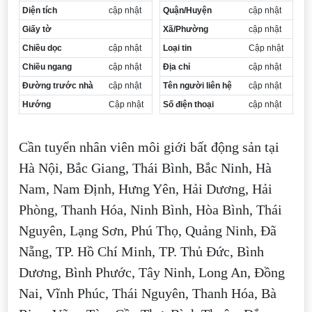
Diện tích
cập nhật
Quận/Huyện
cập nhật
Giấy tờ
Xã/Phường
cập nhật
Chiều dọc
cập nhật
Loại tin
Cập nhật
Chiều ngang
cập nhật
Địa chỉ
cập nhật
Đường trước nhà
cập nhật
Tên người liên hệ
cập nhật
Hướng
Cập nhật
Số điện thoại
cập nhật
Cần tuyển nhân viên môi giới bất động sản tại
Hà Nội, Bắc Giang, Thái Bình, Bắc Ninh, Hà
Nam, Nam Định, Hưng Yên, Hải Dương, Hải
Phòng, Thanh Hóa, Ninh Bình, Hòa Bình, Thái
Nguyên, Lạng Sơn, Phú Thọ, Quảng Ninh, Đã
Nẵng, TP. Hồ Chí Minh, TP. Thủ Đức, Bình
Dương, Bình Phước, Tây Ninh, Long An, Đồng
Nai, Vĩnh Phúc, Thái Nguyên, Thanh Hóa, Bà