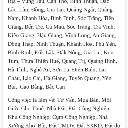
Rịa – Vũng Tàu, Cần Thơ, Bình Thuận, Đắc
Lắc, Lâm Đồng, Gia Lai, Quảng Ngãi, Quảng
Nam, Khánh Hòa, Bình Định, Sóc Trăng, Tiền
Giang, Bến Tre, Cà Mau, Sóc Trăng, Trà Vinh,
Kiên Giang, Hậu Giang, Vĩnh Long, An Giang,
Đồng Tháp, Ninh Thuận, Khánh Hòa, Phú Yên,
Bình Định, Đắk Lắk, Đắk Nông, Gia Lai, Kon
Tum, Thừa Thiên Huế, Quảng Trị, Quảng Bình,
Hà Tĩnh, Nghệ An, Sơn La, Điện Biên, Lai
Châu, Lào Cai, Hà Giang, Tuyên Quang, Yên
Bái, Cao Bằng, Bắc Cạn
Công việc là làm về: Tư Vấn, Mua Bán, Môi
Giới, Cho Thuê: Nhà Đất, Đất Công Nghiệp,
Khu Công Nghiệp, Cụm Công Nghiệp, Nhà
Xưởng Kho Bãi, Đất TMDV, Đất SXKD, Đất dự