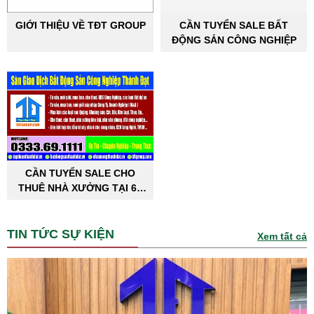
GIỚI THIỆU VỀ TĐT GROUP
CẦN TUYỂN SALE BẤT
ĐỘNG SẢN CÔNG NGHIỆP
CẦN TUYỂN SALE CHO
THUÊ NHÀ XƯỞNG TẠI 63
TỈNH THÀNH PHỐ
TIN TỨC SỰ KIỆN
Xem tất cả