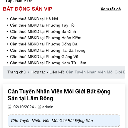
Tập đoàn BĐS
BẤT ĐỘNG SẢN VIP
Xem tất cả
Cần thuê MBKD tại Hà Nội
Cần thuê MBKD tại Phường Tây Hồ
Cần thuê MBKD tại Phường Ba Đình
Cần thuê MBKD tại Phường Hoàn Kiếm
Cần thuê MBKD tại Phường Đống Đa
Cần thuê MBKD tại Phường Hai Bà Trưng
Cần thuê MBKD tại Phường Giảng Võ
Cần thuê MBKD tại Phường Nam Từ Liêm
Cần thuê MBKD tại Phường Cầu Giấy
Trang chủ
Hợp tác - Liên kết
Cần Tuyển Nhân Viên Môi Giới Bấ
Cần thuê MBKD tại Phường Thanh Xuân
Cần thuê MBKD tại Phường Long Biên
Cần thuê MBKD tại Phường Hà Đông
Cần Tuyển Nhân Viên Môi Giới Bất Động
Cần thuê MBKD tại Phường Hoàng Mai
Sản tại Lâm Đồng
Cần thuê MBKD tại Phường Ô Chợ Dừa
Cần thuê MBKD tại Phường Yên Hòa
02/10/2024 -
admin
Cần thuê MBKD tại Phường Nghĩa Độ
Cần thuê MBKD tại Phường Phương Liệt
Cần Tuyển Nhân Viên Môi Giới Bất Động Sản
Cần thuê MBKD tại Phường Khương Đình