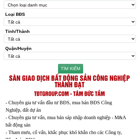
Loại BĐS
Tỉnh/Thành
Quận/Huyện
TÌM KIẾM
SÀN GIAO DỊCH BẤT ĐỘNG SẢN CÔNG NGHIỆP
THÀNH ĐẠT
TĐTGROUP.COM - TÂM ĐỨC TẦM
- Chuyên gia tư vấn đầu tư BĐS, mua bán BĐS Công
Nghiệp, đất dự án
- Chuyên gia tư vấn, mua bán sáp nhập doanh nghiệp - M&A
bất động sản
- Tham mưu, cố vấn, khắc phục khó khắn cho các Công ty,