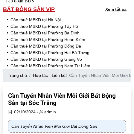
Tập đoàn BĐS
BẤT ĐỘNG SẢN VIP
Xem tất cả
Cần thuê MBKD tại Hà Nội
Cần thuê MBKD tại Phường Tây Hồ
Cần thuê MBKD tại Phường Ba Đình
Cần thuê MBKD tại Phường Hoàn Kiếm
Cần thuê MBKD tại Phường Đống Đa
Cần thuê MBKD tại Phường Hai Bà Trưng
Cần thuê MBKD tại Phường Giảng Võ
Cần thuê MBKD tại Phường Nam Từ Liêm
Cần thuê MBKD tại Phường Cầu Giấy
Trang chủ
Hợp tác - Liên kết
Cần Tuyển Nhân Viên Môi Giới Bấ
Cần thuê MBKD tại Phường Thanh Xuân
Cần thuê MBKD tại Phường Long Biên
Cần thuê MBKD tại Phường Hà Đông
Cần Tuyển Nhân Viên Môi Giới Bất Động
Cần thuê MBKD tại Phường Hoàng Mai
Sản tại Sóc Trăng
Cần thuê MBKD tại Phường Ô Chợ Dừa
Cần thuê MBKD tại Phường Yên Hòa
02/10/2024 -
admin
Cần thuê MBKD tại Phường Nghĩa Độ
Cần thuê MBKD tại Phường Phương Liệt
Cần Tuyển Nhân Viên Môi Giới Bất Động Sản
Cần thuê MBKD tại Phường Khương Đình