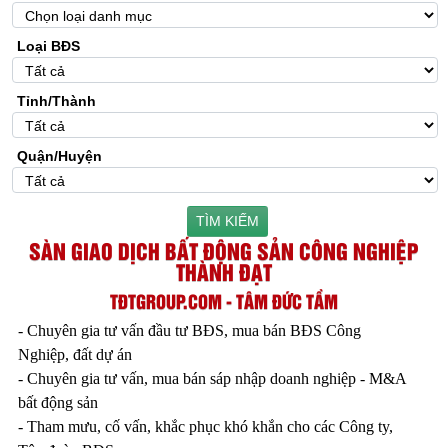
Loại BĐS
Tỉnh/Thành
Quận/Huyện
TÌM KIẾM
SÀN GIAO DỊCH BẤT ĐỘNG SẢN CÔNG NGHIỆP
THÀNH ĐẠT
TĐTGROUP.COM - TÂM ĐỨC TẦM
- Chuyên gia tư vấn đầu tư BĐS, mua bán BĐS Công
Nghiệp, đất dự án
- Chuyên gia tư vấn, mua bán sáp nhập doanh nghiệp - M&A
bất động sản
- Tham mưu, cố vấn, khắc phục khó khắn cho các Công ty,