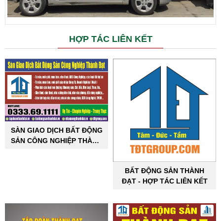
HỢP TÁC LIÊN KẾT
SÀN GIAO DỊCH BẤT ĐỘNG
SẢN CÔNG NGHIỆP THÀNH
ĐẠT
BẤT ĐỘNG SẢN THÀNH
ĐẠT - HỢP TÁC LIÊN KẾT