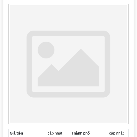
Cần thuê MBKD tại Phường Yên Sở
Cần thuê MBKD tại Phường Hoàng Liệt
Cần thuê MBKD tại Phường Định Công
Cần thuê MBKD tại Phường Tương Mai
Cần thuê MBKD tại Phường Vĩnh Hưng
Cần thuê MBKD tại Phường Lĩnh Nam
Cần thuê MBKD tại Phường Hồng Hà
Cần thuê MBKD tại Phường Láng
Cần thuê MBKD tại Phường Văn Miếu
Cần thuê MBKD tại Phường Kim Liên
Cần thuê MBKD tại Phường Bạch Mai
Cần thuê MBKD tại Phường Vĩnh Tuy
Giá tiền
cập nhật
Thành phố
cập nhật