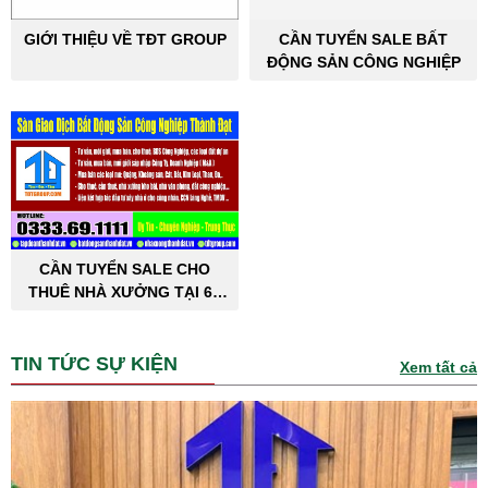
GIỚI THIỆU VỀ TĐT GROUP
CẦN TUYỂN SALE BẤT
ĐỘNG SẢN CÔNG NGHIỆP
CẦN TUYỂN SALE CHO
THUÊ NHÀ XƯỞNG TẠI 63
TỈNH THÀNH PHỐ
TIN TỨC SỰ KIỆN
Xem tất cả