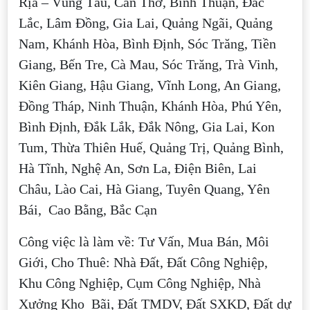
Rịa – Vũng Tàu, Cần Thơ, Bình Thuận, Đắc
Lắc, Lâm Đồng, Gia Lai, Quảng Ngãi, Quảng
Nam, Khánh Hòa, Bình Định, Sóc Trăng, Tiền
Giang, Bến Tre, Cà Mau, Sóc Trăng, Trà Vinh,
Kiên Giang, Hậu Giang, Vĩnh Long, An Giang,
Đồng Tháp, Ninh Thuận, Khánh Hòa, Phú Yên,
Bình Định, Đắk Lắk, Đắk Nông, Gia Lai, Kon
Tum, Thừa Thiên Huế, Quảng Trị, Quảng Bình,
Hà Tĩnh, Nghệ An, Sơn La, Điện Biên, Lai
Châu, Lào Cai, Hà Giang, Tuyên Quang, Yên
Bái, Cao Bằng, Bắc Cạn
Công việc là làm về: Tư Vấn, Mua Bán, Môi
Giới, Cho Thuê: Nhà Đất, Đất Công Nghiệp,
Khu Công Nghiệp, Cụm Công Nghiệp, Nhà
Xưởng Kho Bãi, Đất TMDV, Đất SXKD, Đất dự