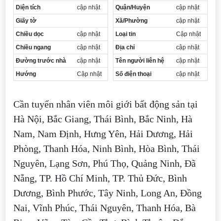
Diện tích
cập nhật
Quận/Huyện
cập nhật
Giấy tờ
Xã/Phường
cập nhật
Chiều dọc
cập nhật
Loại tin
Cập nhật
Chiều ngang
cập nhật
Địa chỉ
cập nhật
Đường trước nhà
cập nhật
Tên người liên hệ
cập nhật
Hướng
Cập nhật
Số điện thoại
cập nhật
Cần tuyển nhân viên môi giới bất động sản tại
Hà Nội, Bắc Giang, Thái Bình, Bắc Ninh, Hà
Nam, Nam Định, Hưng Yên, Hải Dương, Hải
Phòng, Thanh Hóa, Ninh Bình, Hòa Bình, Thái
Nguyên, Lạng Sơn, Phú Thọ, Quảng Ninh, Đã
Nẵng, TP. Hồ Chí Minh, TP. Thủ Đức, Bình
Dương, Bình Phước, Tây Ninh, Long An, Đồng
Nai, Vĩnh Phúc, Thái Nguyên, Thanh Hóa, Bà