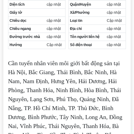
Diện tích
cập nhật
Quận/Huyện
cập nhật
Giấy tờ
Xã/Phường
cập nhật
Chiều dọc
cập nhật
Loại tin
Cập nhật
Chiều ngang
cập nhật
Địa chỉ
cập nhật
Đường trước nhà
cập nhật
Tên người liên hệ
cập nhật
Hướng
Cập nhật
Số điện thoại
cập nhật
Cần tuyển nhân viên môi giới bất động sản tại
Hà Nội, Bắc Giang, Thái Bình, Bắc Ninh, Hà
Nam, Nam Định, Hưng Yên, Hải Dương, Hải
Phòng, Thanh Hóa, Ninh Bình, Hòa Bình, Thái
Nguyên, Lạng Sơn, Phú Thọ, Quảng Ninh, Đã
Nẵng, TP. Hồ Chí Minh, TP. Thủ Đức, Bình
Dương, Bình Phước, Tây Ninh, Long An, Đồng
Nai, Vĩnh Phúc, Thái Nguyên, Thanh Hóa, Bà