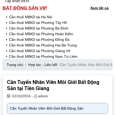
Tập đoàn BĐS
BẤT ĐỘNG SẢN VIP
Xem tất cả
Cần thuê MBKD tại Hà Nội
Cần thuê MBKD tại Phường Tây Hồ
Cần thuê MBKD tại Phường Ba Đình
Cần thuê MBKD tại Phường Hoàn Kiếm
Cần thuê MBKD tại Phường Đống Đa
Cần thuê MBKD tại Phường Hai Bà Trưng
Cần thuê MBKD tại Phường Giảng Võ
Cần thuê MBKD tại Phường Nam Từ Liêm
Cần thuê MBKD tại Phường Cầu Giấy
Trang chủ
Hợp tác - Liên kết
Cần Tuyển Nhân Viên Môi Giới Bấ
Cần thuê MBKD tại Phường Thanh Xuân
Cần thuê MBKD tại Phường Long Biên
Cần thuê MBKD tại Phường Hà Đông
Cần Tuyển Nhân Viên Môi Giới Bất Động
Cần thuê MBKD tại Phường Hoàng Mai
Sản tại Tiền Giang
Cần thuê MBKD tại Phường Ô Chợ Dừa
Cần thuê MBKD tại Phường Yên Hòa
02/10/2024 -
admin
Cần thuê MBKD tại Phường Nghĩa Độ
Cần thuê MBKD tại Phường Phương Liệt
Cần Tuyển Nhân Viên Môi Giới Bất Động Sản
Cần thuê MBKD tại Phường Khương Đình