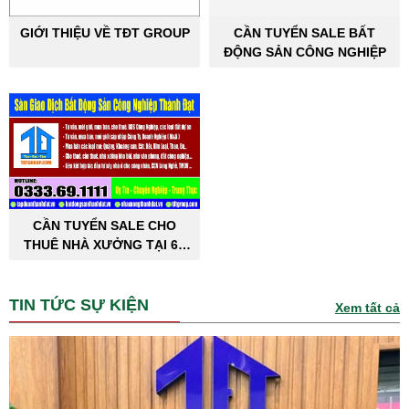
GIỚI THIỆU VỀ TĐT GROUP
CẦN TUYỂN SALE BẤT
ĐỘNG SẢN CÔNG NGHIỆP
CẦN TUYỂN SALE CHO
THUÊ NHÀ XƯỞNG TẠI 63
TỈNH THÀNH PHỐ
TIN TỨC SỰ KIỆN
Xem tất cả