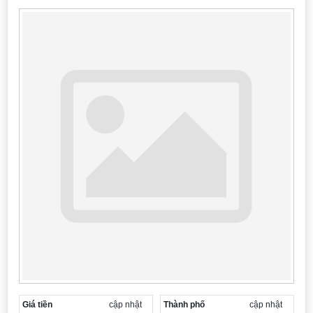
Cần thuê MBKD tại Phường Yên Sở
Cần thuê MBKD tại Phường Hoàng Liệt
Cần thuê MBKD tại Phường Định Công
Cần thuê MBKD tại Phường Tương Mai
Cần thuê MBKD tại Phường Vĩnh Hưng
Cần thuê MBKD tại Phường Lĩnh Nam
Cần thuê MBKD tại Phường Hồng Hà
Cần thuê MBKD tại Phường Láng
Cần thuê MBKD tại Phường Văn Miếu
Cần thuê MBKD tại Phường Kim Liên
Cần thuê MBKD tại Phường Bạch Mai
Cần thuê MBKD tại Phường Vĩnh Tuy
Giá tiền
cập nhật
Thành phố
cập nhật