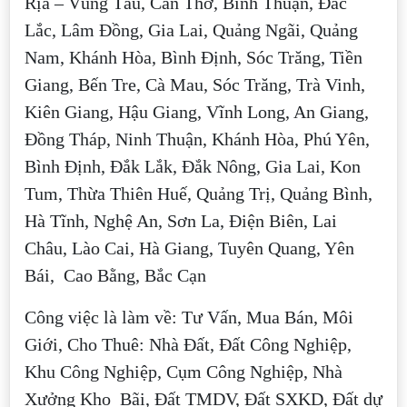
Rịa – Vũng Tàu, Cần Thơ, Bình Thuận, Đắc
Lắc, Lâm Đồng, Gia Lai, Quảng Ngãi, Quảng
Nam, Khánh Hòa, Bình Định, Sóc Trăng, Tiền
Giang, Bến Tre, Cà Mau, Sóc Trăng, Trà Vinh,
Kiên Giang, Hậu Giang, Vĩnh Long, An Giang,
Đồng Tháp, Ninh Thuận, Khánh Hòa, Phú Yên,
Bình Định, Đắk Lắk, Đắk Nông, Gia Lai, Kon
Tum, Thừa Thiên Huế, Quảng Trị, Quảng Bình,
Hà Tĩnh, Nghệ An, Sơn La, Điện Biên, Lai
Châu, Lào Cai, Hà Giang, Tuyên Quang, Yên
Bái, Cao Bằng, Bắc Cạn
Công việc là làm về: Tư Vấn, Mua Bán, Môi
Giới, Cho Thuê: Nhà Đất, Đất Công Nghiệp,
Khu Công Nghiệp, Cụm Công Nghiệp, Nhà
Xưởng Kho Bãi, Đất TMDV, Đất SXKD, Đất dự