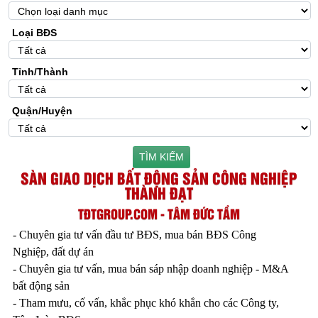
Loại BĐS
Tỉnh/Thành
Quận/Huyện
TÌM KIẾM
SÀN GIAO DỊCH BẤT ĐỘNG SẢN CÔNG NGHIỆP
THÀNH ĐẠT
TĐTGROUP.COM - TÂM ĐỨC TẦM
- Chuyên gia tư vấn đầu tư BĐS, mua bán BĐS Công
Nghiệp, đất dự án
- Chuyên gia tư vấn, mua bán sáp nhập doanh nghiệp - M&A
bất động sản
- Tham mưu, cố vấn, khắc phục khó khắn cho các Công ty,