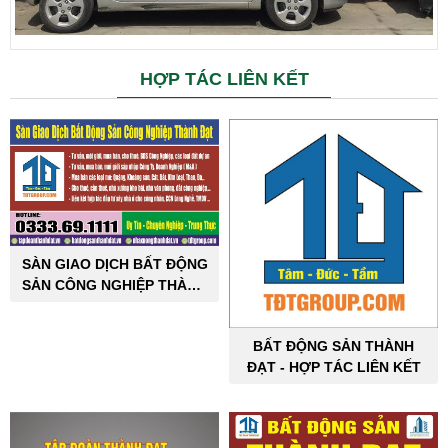
HỢP TÁC LIÊN KẾT
SÀN GIAO DỊCH BẤT ĐỘNG
SẢN CÔNG NGHIỆP THÀNH
ĐẠT
BẤT ĐỘNG SẢN THÀNH
ĐẠT - HỢP TÁC LIÊN KẾT