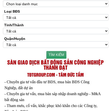
Loại BĐS
Tỉnh/Thành
Quận/Huyện
TÌM KIẾM
SÀN GIAO DỊCH BẤT ĐỘNG SẢN CÔNG NGHIỆP
THÀNH ĐẠT
TĐTGROUP.COM - TÂM ĐỨC TẦM
- Chuyên gia tư vấn đầu tư BĐS, mua bán BĐS Công
Nghiệp, đất dự án
- Chuyên gia tư vấn, mua bán sáp nhập doanh nghiệp - M&A
bất động sản
- Tham mưu, cố vấn, khắc phục khó khắn cho các Công ty,