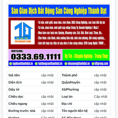
Cần thuê MBKD tại Phường Yên Sở
Cần thuê MBKD tại Phường Hoàng Liệt
Cần thuê MBKD tại Phường Định Công
Cần thuê MBKD tại Phường Tương Mai
Cần thuê MBKD tại Phường Vĩnh Hưng
Cần thuê MBKD tại Phường Lĩnh Nam
Cần thuê MBKD tại Phường Hồng Hà
Cần thuê MBKD tại Phường Láng
Cần thuê MBKD tại Phường Văn Miếu
Cần thuê MBKD tại Phường Kim Liên
Cần thuê MBKD tại Phường Bạch Mai
Cần thuê MBKD tại Phường Vĩnh Tuy
Giá tiền
cập nhật
Thành phố
cập nhật
Diện tích
cập nhật
Quận/Huyện
cập nhật
Giấy tờ
Xã/Phường
cập nhật
Chiều dọc
cập nhật
Loại tin
Cập nhật
Chiều ngang
cập nhật
Địa chỉ
cập nhật
Đường trước nhà
cập nhật
Tên người liên hệ
cập nhật