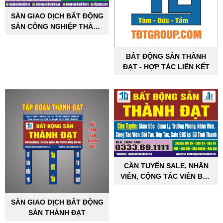
SÀN GIAO DỊCH BẤT ĐỘNG
SẢN CÔNG NGHIỆP THÀNH
ĐẠT
BẤT ĐỘNG SẢN THÀNH
ĐẠT - HỢP TÁC LIÊN KẾT
CẦN TUYỂN SALE, NHÂN
VIÊN, CỘNG TÁC VIÊN BẤT
ĐỘNG SẢN CÔNG NGHIỆP
SÀN GIAO DỊCH BẤT ĐỘNG
SẢN THÀNH ĐẠT