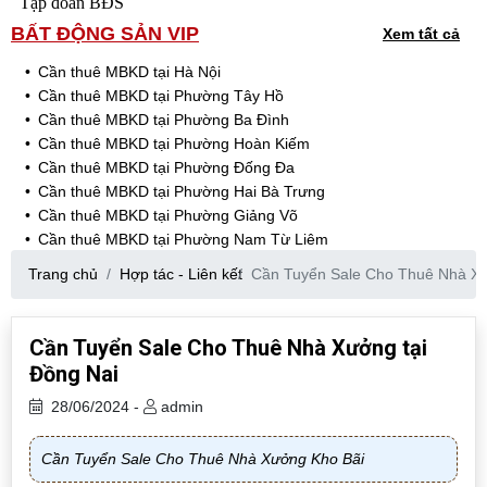
Tập đoàn BĐS
BẤT ĐỘNG SẢN VIP
Xem tất cả
Cần thuê MBKD tại Hà Nội
Cần thuê MBKD tại Phường Tây Hồ
Cần thuê MBKD tại Phường Ba Đình
Cần thuê MBKD tại Phường Hoàn Kiếm
Cần thuê MBKD tại Phường Đống Đa
Cần thuê MBKD tại Phường Hai Bà Trưng
Cần thuê MBKD tại Phường Giảng Võ
Cần thuê MBKD tại Phường Nam Từ Liêm
Cần thuê MBKD tại Phường Cầu Giấy
Trang chủ
Hợp tác - Liên kết
Cần Tuyển Sale Cho Thuê Nhà Xư
Cần thuê MBKD tại Phường Thanh Xuân
Cần thuê MBKD tại Phường Long Biên
Cần thuê MBKD tại Phường Hà Đông
Cần Tuyển Sale Cho Thuê Nhà Xưởng tại
Cần thuê MBKD tại Phường Hoàng Mai
Đồng Nai
Cần thuê MBKD tại Phường Ô Chợ Dừa
Cần thuê MBKD tại Phường Yên Hòa
28/06/2024 -
admin
Cần thuê MBKD tại Phường Nghĩa Độ
Cần thuê MBKD tại Phường Phương Liệt
Cần Tuyển Sale Cho Thuê Nhà Xưởng Kho Bãi
Cần thuê MBKD tại Phường Khương Đình