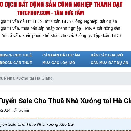
O DỊCH BẤT ĐỘNG SẢN CÔNG NGHIỆP THÀNH ĐẠT
TĐTGROUP.COM - TÂM ĐỨC TẦM
 gia tư vấn đầu tư BĐS, mua bán BĐS Công Nghiệp, đất dự án
 gia tư vấn, mua bán sáp nhập doanh nghiệp - M&A bất động sản
ưu, cố vấn, khắc phục khó khắn cho các Công ty, Tập đoàn BĐS
BĐSCN CHO THUÊ
CẦN BÁN ĐẤT DỰ ÁN
BÁN CÁC LOẠI MỎ
BĐSCN CẦN THUÊ
MUA CÁC LOẠI MỎ
CẦN MUA ĐẤT DỰ ÁN
huê Nhà Xưởng tại Hà Giang
Tuyển Sale Cho Thuê Nhà Xưởng tại Hà G
/2024 -
admin
yển Sale Cho Thuê Nhà Xưởng Kho Bãi