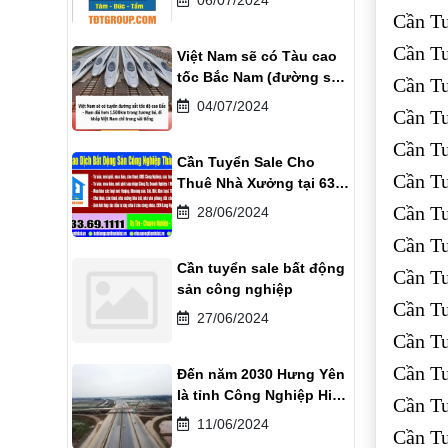
Cần Tu
Cần T
Việt Nam sẽ có Tàu cao
tốc Bắc Nam (đường sắt
Cần Tu
tốc độ cao) vào năm
04/07/2024
Cần T
2030
Cần T
Cần Tuyển Sale Cho
Cần T
Thuê Nhà Xưởng tại 63
tỉnh thành phố
Cần T
28/06/2024
Cần Tu
Cần tuyển sale bất động
Cần T
sản công nghiệp
Cần T
27/06/2024
Cần Tu
Cần T
Đến năm 2030 Hưng Yên
là tỉnh Công Nghiệp Hiện
Cần T
Đại
11/06/2024
Cần T