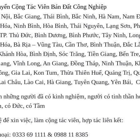
yển Cộng Tác Viên Bán Đất Công Nghiệp
 Nội, Bắc Giang, Thái Bình, Bắc Ninh, Hà Nam, Nam 
Hóa, Ninh Bình, Hòa Bình, Thái Nguyên, Lạng Sơn, Ph
TP. Thủ Đức, Bình Dương, Bình Phước, Tây Ninh, Lon
Hóa, Bà Rịa – Vũng Tàu, Cần Thơ, Bình Thuận, Đắc L
hánh Hòa, Bình Định, Sóc Trăng, Tiền Giang, Bến Tre,
ang, Vĩnh Long, An Giang, Đồng Tháp, Ninh Thuận, K
ng, Gia Lai, Kon Tum, Thừa Thiên Huế, Quảng Trị, Qu
Lai Châu, Lào Cai, Hà Giang, Tuyên Quang, Yên Bái, 
n những người đã có kinh nghiệm, người có tinh thần họ
, có Đức, có Tầm
ệ để xin việc, làm cộng tác viên, hợp tác
liên kết:
hoại: 0333 69 1111 & 0988 11 8385