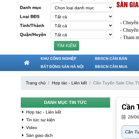
SÀN GIA
Danh mục
Loại BĐS
- Chuyên
Tỉnh/Thành
- Chuyên
Quận/Huyện
- Tham m
TÌM KIẾM
KHU CÔNG NGHIỆP
BĐSCN CẦN BÁN
BẤT ĐỘNG SẢN HÀ NỘI
BĐSCN CẦN MUA
Trang chủ
Hợp tác - Liên kết
Cần Tuyển Sale Cho T
DANH MỤC TIN TỨC
Cần 
Hợp tác - Liên kết
28/06
Tin tức sự kiện
Video
Cần Tu
Sàn giao dịch