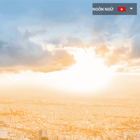
NGÔN NGỮ