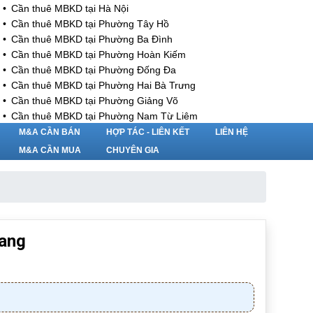
Cần thuê MBKD tại Hà Nội
Cần thuê MBKD tại Phường Tây Hồ
Cần thuê MBKD tại Phường Ba Đình
Cần thuê MBKD tại Phường Hoàn Kiếm
Cần thuê MBKD tại Phường Đống Đa
Cần thuê MBKD tại Phường Hai Bà Trưng
Cần thuê MBKD tại Phường Giảng Võ
Cần thuê MBKD tại Phường Nam Từ Liêm
Cần thuê MBKD tại Phường Cầu Giấy
M&A CẦN BÁN
HỢP TÁC - LIÊN KẾT
LIÊN HỆ
Cần thuê MBKD tại Phường Thanh Xuân
M&A CẦN MUA
CHUYÊN GIA
Cần thuê MBKD tại Phường Long Biên
Cần thuê MBKD tại Phường Hà Đông
Cần thuê MBKD tại Phường Hoàng Mai
Cần thuê MBKD tại Phường Ô Chợ Dừa
Cần thuê MBKD tại Phường Yên Hòa
iang
Cần thuê MBKD tại Phường Nghĩa Độ
Cần thuê MBKD tại Phường Phương Liệt
Cần thuê MBKD tại Phường Khương Đình
Cần thuê MBKD tại Phường Yên Sở
Cần thuê MBKD tại Phường Hoàng Liệt