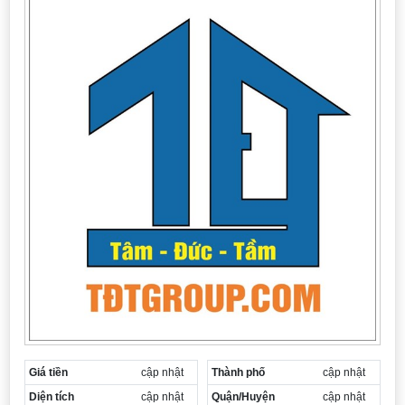
Cần thuê MBKD tại Phường Yên Sở
Cần thuê MBKD tại Phường Hoàng Liệt
Cần thuê MBKD tại Phường Định Công
Cần thuê MBKD tại Phường Tương Mai
Cần thuê MBKD tại Phường Vĩnh Hưng
Cần thuê MBKD tại Phường Lĩnh Nam
Cần thuê MBKD tại Phường Hồng Hà
Cần thuê MBKD tại Phường Láng
Cần thuê MBKD tại Phường Văn Miếu
Cần thuê MBKD tại Phường Kim Liên
Cần thuê MBKD tại Phường Bạch Mai
Cần thuê MBKD tại Phường Vĩnh Tuy
Giá tiền
cập nhật
Thành phố
cập nhật
Diện tích
cập nhật
Quận/Huyện
cập nhật