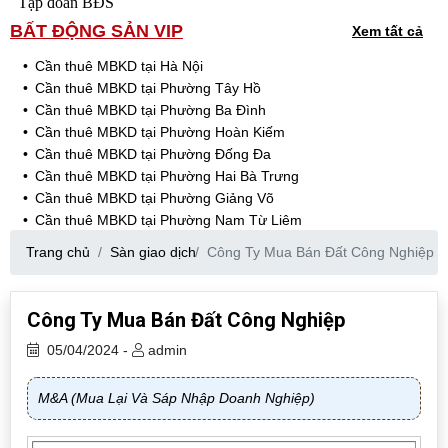
Tập đoàn BĐS
BẤT ĐỘNG SẢN VIP
Xem tất cả
Cần thuê MBKD tại Hà Nội
Cần thuê MBKD tại Phường Tây Hồ
Cần thuê MBKD tại Phường Ba Đình
Cần thuê MBKD tại Phường Hoàn Kiếm
Cần thuê MBKD tại Phường Đống Đa
Cần thuê MBKD tại Phường Hai Bà Trưng
Cần thuê MBKD tại Phường Giảng Võ
Cần thuê MBKD tại Phường Nam Từ Liêm
Cần thuê MBKD tại Phường Cầu Giấy
Trang chủ
Sàn giao dịch
Công Ty Mua Bán Đất Công Nghiệp
Cần thuê MBKD tại Phường Thanh Xuân
Cần thuê MBKD tại Phường Long Biên
Cần thuê MBKD tại Phường Hà Đông
Công Ty Mua Bán Đất Công Nghiệp
Cần thuê MBKD tại Phường Hoàng Mai
05/04/2024 -
admin
Cần thuê MBKD tại Phường Ô Chợ Dừa
Cần thuê MBKD tại Phường Yên Hòa
Cần thuê MBKD tại Phường Nghĩa Độ
M&A (Mua Lại Và Sáp Nhập Doanh Nghiệp)
Cần thuê MBKD tại Phường Phương Liệt
Cần thuê MBKD tại Phường Khương Đình