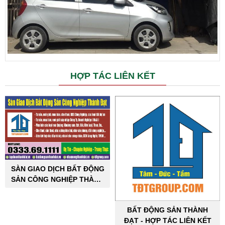
HỢP TÁC LIÊN KẾT
SÀN GIAO DỊCH BẤT ĐỘNG
SẢN CÔNG NGHIỆP THÀNH
ĐẠT
BẤT ĐỘNG SẢN THÀNH
ĐẠT - HỢP TÁC LIÊN KẾT