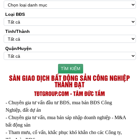
Loại BĐS
Tỉnh/Thành
Quận/Huyện
TÌM KIẾM
SÀN GIAO DỊCH BẤT ĐỘNG SẢN CÔNG NGHIỆP
THÀNH ĐẠT
TĐTGROUP.COM - TÂM ĐỨC TẦM
- Chuyên gia tư vấn đầu tư BĐS, mua bán BĐS Công
Nghiệp, đất dự án
- Chuyên gia tư vấn, mua bán sáp nhập doanh nghiệp - M&A
bất động sản
- Tham mưu, cố vấn, khắc phục khó khắn cho các Công ty,