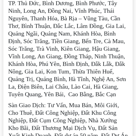
TP. Thủ Đức, Bình Dương, Bình Phước, Tây
Ninh, Long An, Đồng Nai, Vĩnh Phúc, Thái
Nguyên, Thanh Hóa, Bà Rịa – Vũng Tàu, Cần
Thơ, Bình Thuận, Đắc Lắc, Lâm Đồng, Gia Lai,
Quảng Ngãi, Quảng Nam, Khánh Hòa, Bình
Định, Sóc Trăng, Tiền Giang, Bến Tre, Cà Mau,
Sóc Trăng, Trà Vinh, Kiên Giang, Hậu Giang,
Vĩnh Long, An Giang, Đồng Tháp, Ninh Thuận,
Khánh Hòa, Phú Yên, Bình Định, Đắk Lắk, Đắk
Nông, Gia Lai, Kon Tum, Thừa Thiên Huế,
Quảng Trị, Quảng Bình, Hà Tĩnh, Nghệ An, Sơn
La, Điện Biên, Lai Châu, Lào Cai, Hà Giang,
Tuyên Quang, Yên Bái, Cao Bằng, Bắc Cạn
Sàn Giao Dịch: Tư Vấn, Mua Bán, Môi Giới,
Cho Thuê, Đất Công Nghiệp, Đất Khu Công
Nghiệp, Đất Cụm Công Nghiệp, Nhà Xưởng
Kho Bãi, Đất Thương Mại Dịch Vụ, Đất Sản
Xuất Kinh Doanh, Đất dự án 50 năm, Đất Dự Án