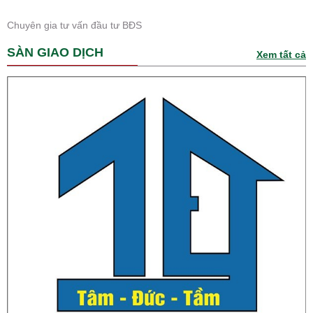
Chuyên gia tư vấn đầu tư BĐS
SÀN GIAO DỊCH
Xem tất cả