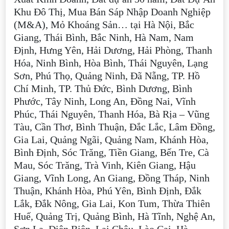
Khu Đô Thị, Mua Bán Sáp Nhập Doanh Nghiệp
(M&A), Mỏ Khoáng Sản… tại Hà Nội, Bắc
Giang, Thái Bình, Bắc Ninh, Hà Nam, Nam
Định, Hưng Yên, Hải Dương, Hải Phòng, Thanh
Hóa, Ninh Bình, Hòa Bình, Thái Nguyên, Lạng
Sơn, Phú Thọ, Quảng Ninh, Đã Nẵng, TP. Hồ
Chí Minh, TP. Thủ Đức, Bình Dương, Bình
Phước, Tây Ninh, Long An, Đồng Nai, Vĩnh
Phúc, Thái Nguyên, Thanh Hóa, Bà Rịa – Vũng
Tàu, Cần Thơ, Bình Thuận, Đắc Lắc, Lâm Đồng,
Gia Lai, Quảng Ngãi, Quảng Nam, Khánh Hòa,
Bình Định, Sóc Trăng, Tiền Giang, Bến Tre, Cà
Mau, Sóc Trăng, Trà Vinh, Kiên Giang, Hậu
Giang, Vĩnh Long, An Giang, Đồng Tháp, Ninh
Thuận, Khánh Hòa, Phú Yên, Bình Định, Đắk
Lắk, Đắk Nông, Gia Lai, Kon Tum, Thừa Thiên
Huế, Quảng Trị, Quảng Bình, Hà Tĩnh, Nghệ An,
Sơn La, Điện Biên, Lai Châu, Lào Cai, Hà