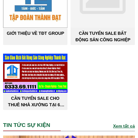
GIỚI THIỆU VỀ TĐT GROUP
CẦN TUYỂN SALE BẤT
ĐỘNG SẢN CÔNG NGHIỆP
CẦN TUYỂN SALE CHO
THUÊ NHÀ XƯỞNG TẠI 63
TỈNH THÀNH PHỐ
TIN TỨC SỰ KIỆN
Xem tất cả