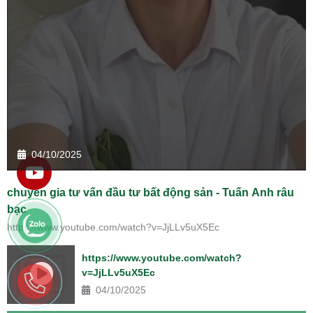
04/10/2025
chuyên gia tư vấn đầu tư bất động sản - Tuấn Anh râu
bạc
https://www.youtube.com/watch?v=JjLLv5uX5Ec
https://www.youtube.com/watch?
v=JjLLv5uX5Ec
04/10/2025