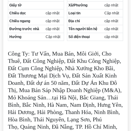
Giấy tờ
Xã/Phường
cập nhật
Chiều dọc
cập nhật
Loại tin
Cập nhật
Chiều ngang
cập nhật
Địa chỉ
cập nhật
Đường trước nhà
cập nhật
Tên người liên hệ
cập nhật
Hướng
Cập nhật
Số điện thoại
cập nhật
Công Ty: Tư Vấn, Mua Bán, Môi Giới, Cho
Thuê, Đất Công Nghiệp, Đất Khu Công Nghiệp,
Đất Cụm Công Nghiệp, Nhà Xưởng Kho Bãi,
Đất Thương Mại Dịch Vụ, Đất Sản Xuất Kinh
Doanh, Đất dự án 50 năm, Đất Dự Án Khu Đô
Thị, Mua Bán Sáp Nhập Doanh Nghiệp (M&A),
Mỏ Khoáng Sản…tại Hà Nội, Bắc Giang, Thái
Bình, Bắc Ninh, Hà Nam, Nam Định, Hưng Yên,
Hải Dương, Hải Phòng, Thanh Hóa, Ninh Bình,
Hòa Bình, Thái Nguyên, Lạng Sơn, Phú
Thọ, Quảng Ninh, Đã Nẵng, TP. Hồ Chí Minh,